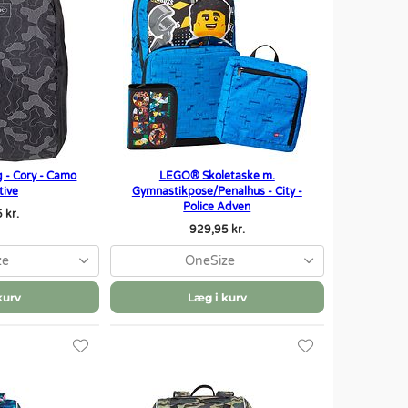
 - Cory - Camo
LEGO® Skoletaske m.
tive
Gymnastikpose/Penalhus - City -
Police Adven
 kr.
929,95 kr.
ze
OneSize
kurv
Læg i kurv