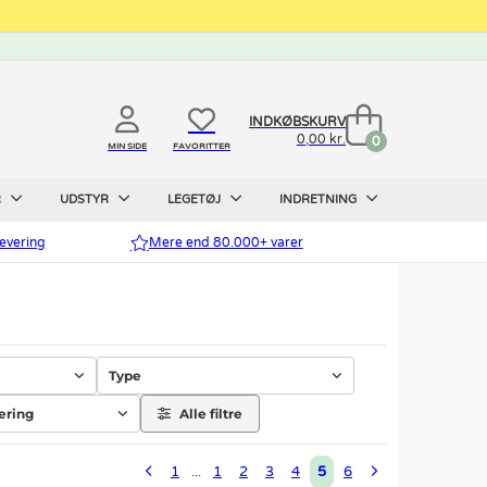
INDKØBSKURV
0,00 kr.
0
MIN SIDE
FAVORITTER
R
UDSTYR
LEGETØJ
INDRETNING
evering
Mere end 80.000+ varer
Type
cering
Alle filtre
1
1
2
3
4
5
6
...