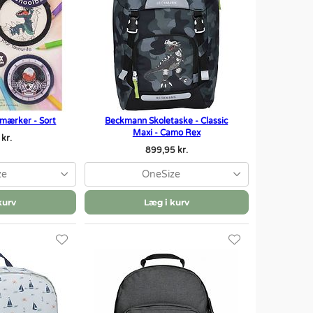
mærker - Sort
Beckmann Skoletaske - Classic
Maxi - Camo Rex
kr.
899,95 kr.
ze
OneSize
kurv
Læg i kurv