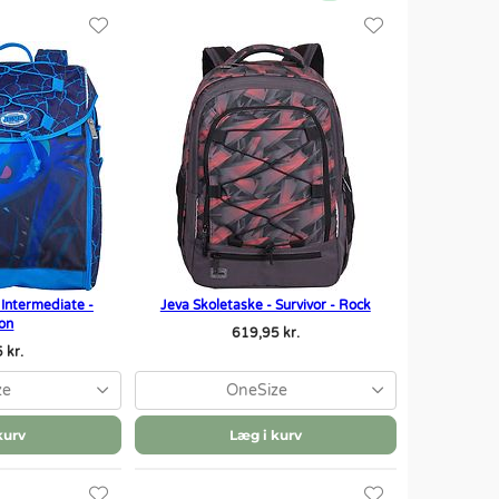
 Intermediate -
Jeva Skoletaske - Survivor - Rock
on
619,95 kr.
 kr.
ze
OneSize
kurv
Læg i kurv