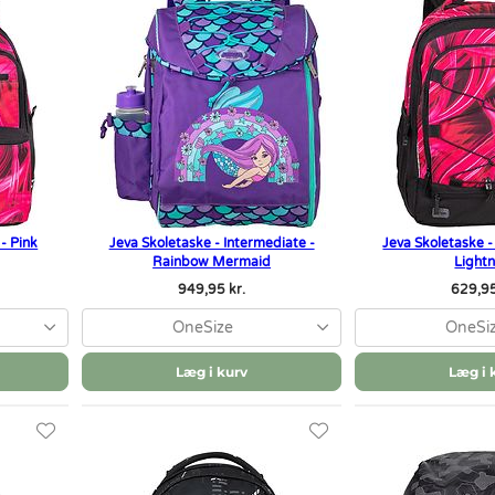
- Pink
Jeva Skoletaske - Intermediate -
Jeva Skoletaske - 
Rainbow Mermaid
Light
949,95 kr.
629,95
OneSize
OneSi
Læg i kurv
Læg i 