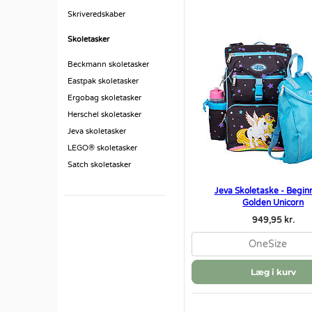
Skriveredskaber
Skoletasker
Beckmann skoletasker
Eastpak skoletasker
Ergobag skoletasker
Herschel skoletasker
Jeva skoletasker
LEGO® skoletasker
Satch skoletasker
Jeva Skoletaske - Beginn
Golden Unicorn
949,95 kr.
OneSize
Læg i kurv