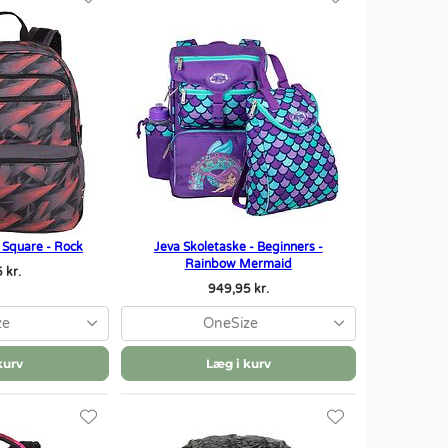
 Square - Rock
Jeva Skoletaske - Beginners -
Rainbow Mermaid
 kr.
949,95 kr.
ze
OneSize
kurv
Læg i kurv