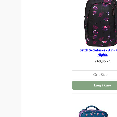
Satch Skoletaske - Air - 
Nights
749,95 kr.
OneSize
Læg i kurv