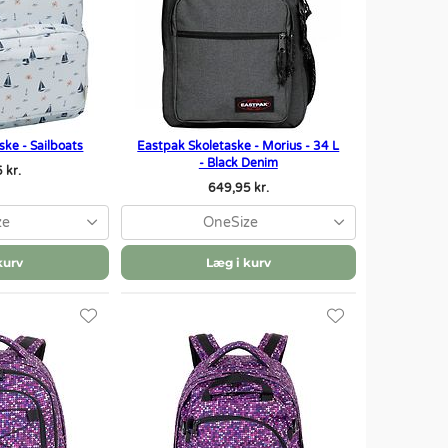
ke - Sailboats
Eastpak Skoletaske - Morius - 34 L
- Black Denim
 kr.
649,95 kr.
ze
OneSize
kurv
Læg i kurv