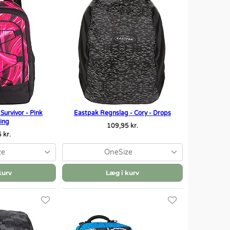
Survivor - Pink
Eastpak Regnslag - Cory - Drops
ning
109,95 kr.
 kr.
ze
OneSize
kurv
Læg i kurv