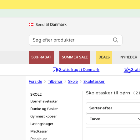
Send til
Danmark
50% RABAT
SUMMER SALE
DEALS
NYHEDER
Gratis fragt i Danmark
Grat
Forside
Tilbehør
Skole
Skoletasker
Skoletasker til børn
2
SKOLE
Børnehavetasker
Sorter efter
Dunke og flasker
Gymnastikposer
Farve
Læringsbøger
Madkasser
Penalhuse