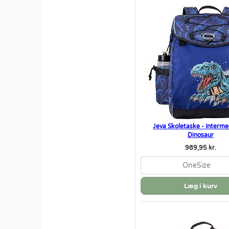
Jeva Skoletaske - Interme
Dinosaur
989,95 kr.
OneSize
Læg i kurv