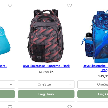
ers -
Jeva Skoletaske - Supreme - Rock
Jeva Skoletaske -
Drag
619,95 kr.
949,95
OneSize
OneSi
Læg i kurv
Læg i 