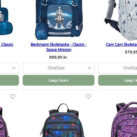
Classic
Beckmann Skoletaske - Classic -
Cam Cam Skoletas
Space Mission
579,95
899,95 kr.
OneSize
OneSi
Læg i kurv
Læg i 