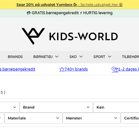
Spar 20% på udvalgt Yumbox 🥳
- Se hele udvalget her 🤩
💳 GRATIS børnepengekredit ⚡ HURTIG levering
BRANDS
BØRNETØJ
SKO
SPORT
TILBEHØ
is børnepengekredit
740+ brands
1-2 dages l
15
Brand
Køn
Materiale
Mønster
Certifi