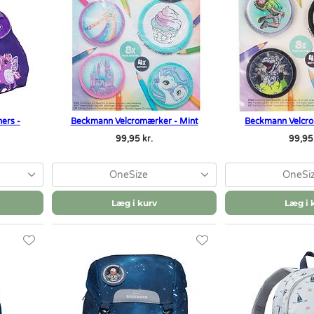
ers -
Beckmann Velcromærker - Mint
Beckmann Velcro
99,95 kr.
99,95 
OneSize
OneSi
Læg i kurv
Læg i 