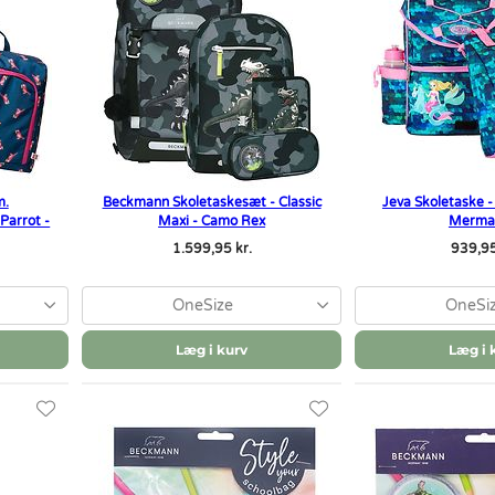
m.
Beckmann Skoletaskesæt - Classic
Jeva Skoletaske -
Parrot -
Maxi - Camo Rex
Merma
1.599,95 kr.
939,95
OneSize
OneSi
Læg i kurv
Læg i 