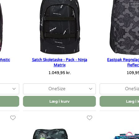
Mystic
Satch Skoletaske - Pack - Ninja
Eastpak Regnslag
Matrix
Reflec
1.049,95 kr.
109,95
OneSize
OneSi
Læg i kurv
Læg i 