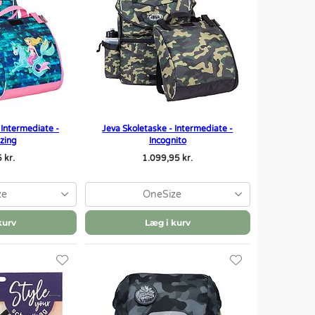
 Intermediate -
Jeva Skoletaske - Intermediate -
zing
Incognito
 kr.
1.099,95 kr.
ze
OneSize
kurv
Læg i kurv