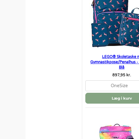
LEGO® Skoletaske 
Gymnastikpose/Penalhus - 
Blå
897,95 kr.
OneSize
Læg i kurv