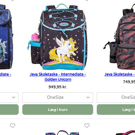
diate -
Jeva Skoletaske - Intermediate -
Jeva Skoletaske -
Golden Unicorn
749,95
949,95 kr.
OneSize
OneSi
Læg i kurv
Læg i 