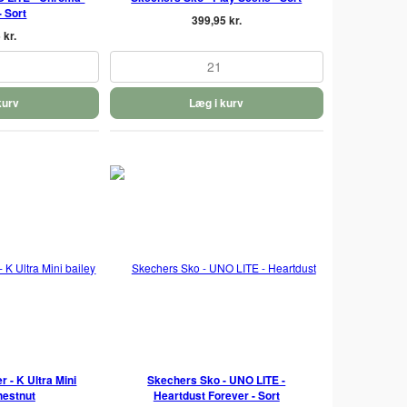
- Sort
399,95 kr.
 kr.
21
kurv
Læg i kurv
- K Ultra Mini
Skechers Sko - UNO LITE -
hestnut
Heartdust Forever - Sort