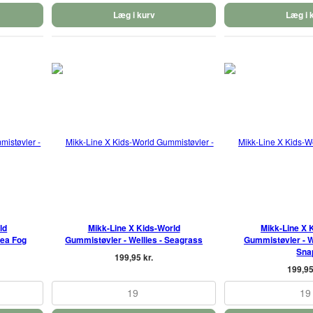
Læg i kurv
Læg i 
ld
Mikk-Line X Kids-World
Mikk-Line X 
Sea Fog
Gummistøvler - Wellies - Seagrass
Gummistøvler - We
Sna
199,95 kr.
199,95
19
19