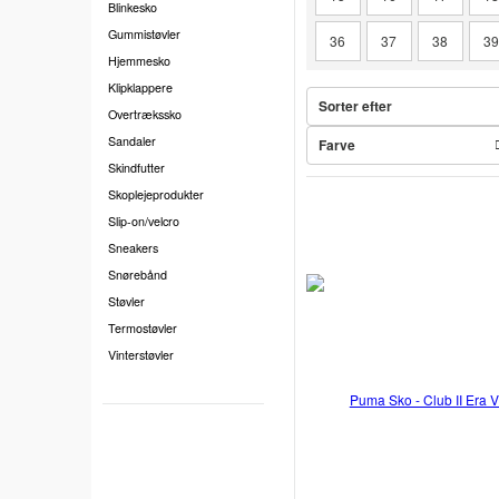
Blinkesko
Gummistøvler
36
37
38
3
Hjemmesko
Klipklappere
Sorter efter
Overtrækssko
Sandaler
Farve
Skindfutter
Skoplejeprodukter
Slip-on/velcro
Sneakers
Snørebånd
Støvler
Termostøvler
Vinterstøvler