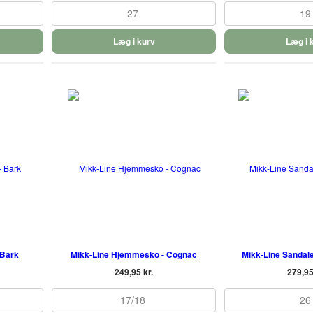
27
19
Læg i kurv
Læg i 
 Bark
Mikk-Line Hjemmesko - Cognac
Mikk-Line Sandale
249,95 kr.
279,95
17/18
26