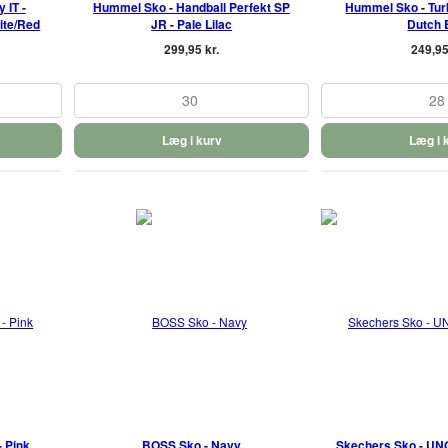
 IT -
Hummel Sko - Handball Perfekt SP
Hummel Sko - Turb
ite/Red
JR - Pale Lilac
Dutch 
299,95 kr.
249,95
30
28
Læg i kurv
Læg i 
- Pink
BOSS Sko - Navy
Skechers Sko - UN