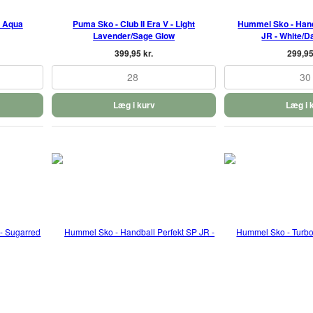
- Aqua
Puma Sko - Club II Era V - Light
Hummel Sko - Hand
Lavender/Sage Glow
JR - White/D
399,95 kr.
299,95
28
30
Læg i kurv
Læg i 