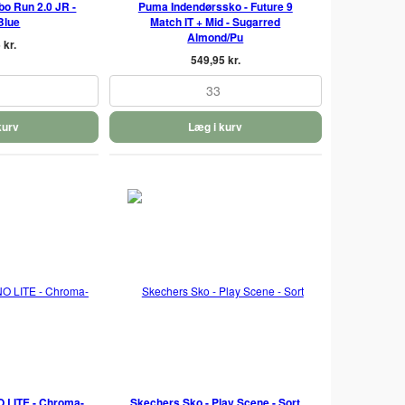
o Run 2.0 JR -
Puma Indendørssko - Future 9
Blue
Match IT + Mid - Sugarred
Almond/Pu
 kr.
549,95 kr.
33
kurv
Læg i kurv
O LITE - Chroma-
Skechers Sko - Play Scene - Sort