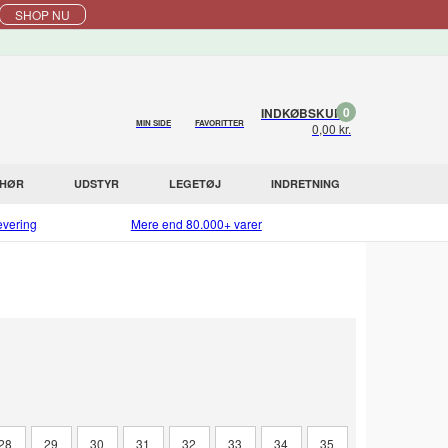
SHOP NU
0
INDKØBSKURV
MIN SIDE
FAVORITTER
0,00 kr.
EHØR
UDSTYR
LEGETØJ
INDRETNING
evering
Mere end 80.000+ varer
28
29
30
31
32
33
34
35