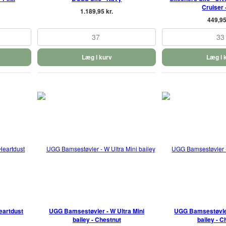
Cruiser 
1.189,95 kr.
449,95
37
33
Læg i kurv
Læg i 
eartdust
UGG Bamsestøvler - W Ultra Mini
UGG Bamsestøvler 
bailey - Chestnut
bailey - C