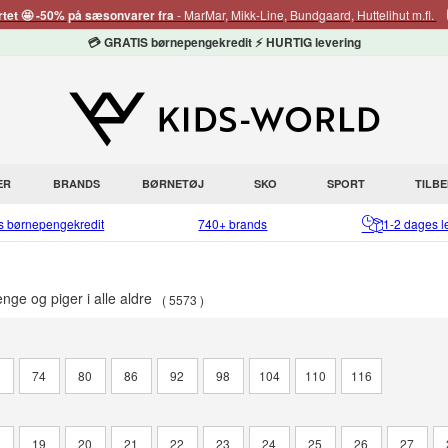
rtet 🤩 -50% på sæsonvarer fra
- MarMar, Mikk-Line, Bundgaard, Huttelihut m.fl.
💳 GRATIS børnepengekredit ⚡ HURTIG levering
ER
BRANDS
BØRNETØJ
SKO
SPORT
TILB
is børnepengekredit
740+ brands
1-2 dages l
nge og piger i alle aldre
5573
8
74
80
86
92
98
104
110
116
8
19
20
21
22
23
24
25
26
27