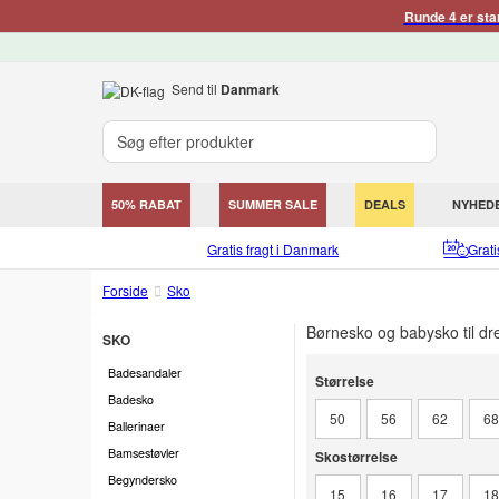
Runde 4 er sta
Send til
Danmark
50% RABAT
SUMMER SALE
DEALS
NYHED
Gratis fragt i Danmark
Grat
Forside
Sko
Børnesko og babysko til dre
SKO
Størrelse
Badesandaler
Størrelse
Badesko
50
56
62
6
Ballerinaer
Skostørrelse
Bamsestøvler
Skostørrelse
Begyndersko
15
16
17
1