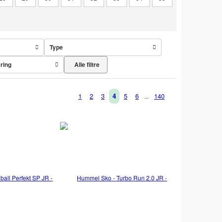
Type
Alle filtre
ering
1
2
3
4
5
6
140
...