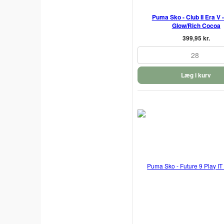
Puma Sko - Club II Era V 
Glow/Rich Cocoa
399,95 kr.
28
Læg i kurv