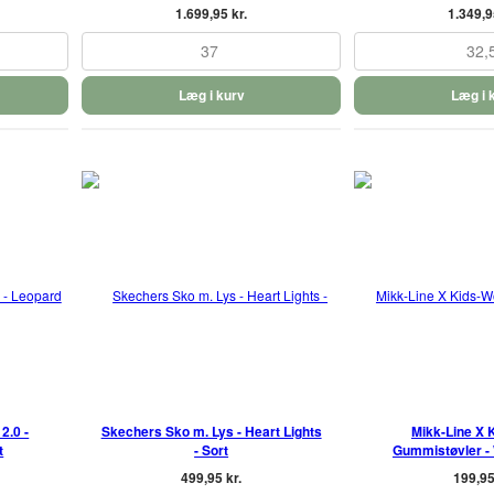
1.699,95 kr.
1.349,9
37
32,
Læg i kurv
Læg i 
2.0 -
Skechers Sko m. Lys - Heart Lights
Mikk-Line X 
t
- Sort
Gummistøvler - W
499,95 kr.
199,95