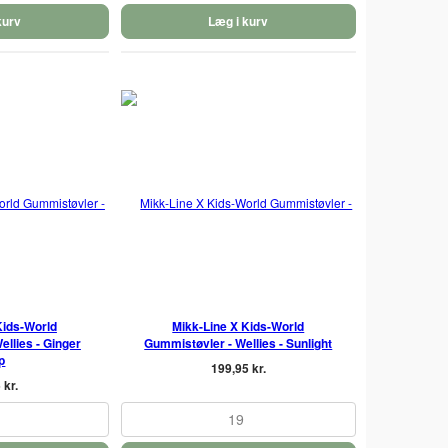
kurv
Læg i kurv
Kids-World
Mikk-Line X Kids-World
llies - Ginger
Gummistøvler - Wellies - Sunlight
p
199,95 kr.
 kr.
19