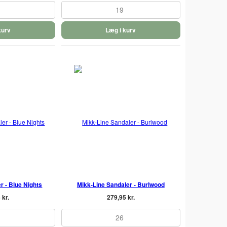
19
kurv
Læg i kurv
r - Blue Nights
Mikk-Line Sandaler - Burlwood
 kr.
279,95 kr.
26