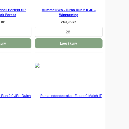
ball Perfekt SP
Hummel Sko - Turbo Run 2.0 JR -
ark Forest
Winetasting
 kr.
249,95 kr.
28
kurv
Læg i kurv