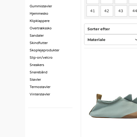
Gummistøvler
41
42
43
4
Hjemmesko
Klipklappere
Overtrækssko
Sorter efter
Sandaler
Materiale
Skindfutter
Skoplejeprodukter
Slip-on/velcro
Sneakers
Snørebånd
Støvler
Termostøvler
Vinterstøvler