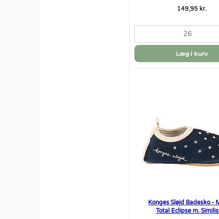
149,95 kr.
26
Læg i kurv
Konges Sløjd Badesko - M
Total Eclipse m. Simili