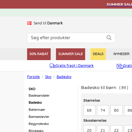
SUMMER SALE 
Send til
Danmark
50% RABAT
SUMMER SALE
DEALS
NYHEDER
Gratis fragt i Danmark
Grat
Forside
Sko
Badesko
Badesko til børn
89
SKO
Badesandaler
Størrelse
Størrelse
Badesko
Ballerinaer
68
74
80
8
Bamsestøvler
Skostørrelse
Skostørrelse
Begyndersko
20
21
22
2
Blinkesko