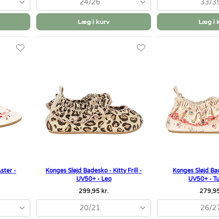
24/26
33/3
Læg i kurv
Læg i 
ster -
Konges Sløjd Badesko - Kitty Frill -
Konges Sløjd Bad
UV50+ - Leo
UV50+ - Tu
299,95 kr.
279,95
20/21
26/2