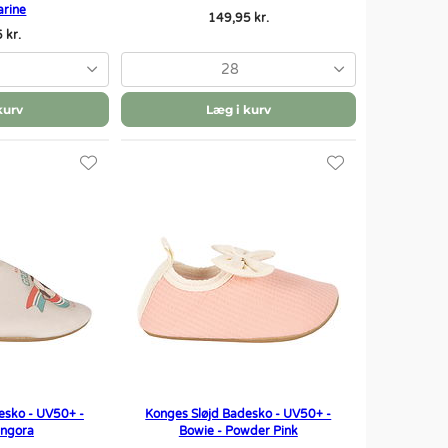
rine
149,95 kr.
 kr.
28
kurv
Læg i kurv
esko - UV50+ -
Konges Sløjd Badesko - UV50+ -
Angora
Bowie - Powder Pink