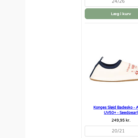
24/26
Læg i kurv
Konges Sløjd Badesko - A
UV50+ - Seedpearl
249,95 kr.
20/21