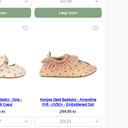
5
33/34
kurv
Læg i kurv
esko - Gina -
Konges Sløjd Badesko - Amandine
li Coeur
Frill - UV50+ - Emboldened Dot
 kr.
299,95 kr.
7
20/21