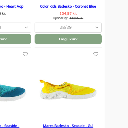
ko - Heart Aop
Color Kids Badesko - Coronet Blue
 kr.
104,97 kr.
Oprindeligt:
149,95 kr.
4
28/29
kurv
Læg i kurv
 - Seaside -
Mares Badesko - Seaside - Gul