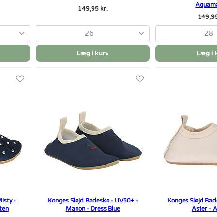
Aquama
149,95 kr.
149,95
26
28
Læg i kurv
Læg i 
isty -
Konges Sløjd Badesko - UV50+ -
Konges Sløjd Bad
sten
Manon - Dress Blue
Aster - 