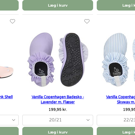
Læg i kurv
Læg i 
nk Shell
Vanilla Copenhagen Badesko -
Vanilla Copenha
Lavender m. Flæser
Skyway m.
199,95 kr.
199,95
20/21
22/2
Læg i kurv
Læg i 