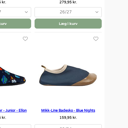
 kr.
279,95 kr.
7
26/27
kurv
Læg i kurv
 - Junior - Ellon
Mikk-Line Badesko - Blue Nights
 kr.
159,95 kr.