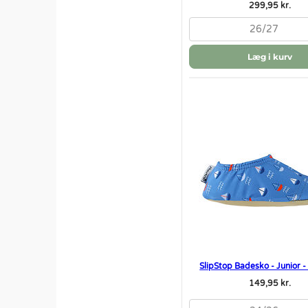
299,95 kr.
26/27
Læg i kurv
SlipStop Badesko - Junior -
149,95 kr.