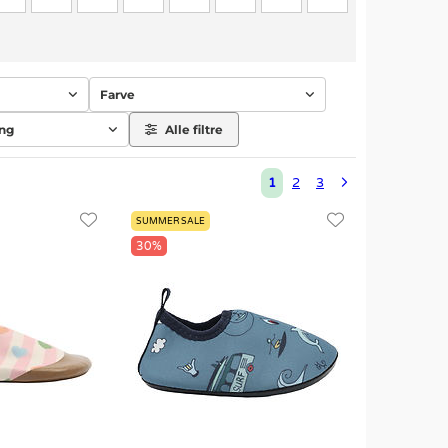
Farve
ing
Alle filtre
1
2
3
SUMMER SALE
30%