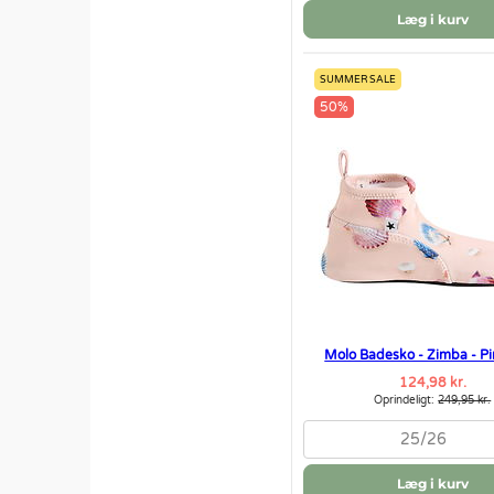
Læg i kurv
SUMMER SALE
50%
Molo Badesko - Zimba - Pi
124,98 kr.
Oprindeligt:
249,95 kr.
25/26
Læg i kurv