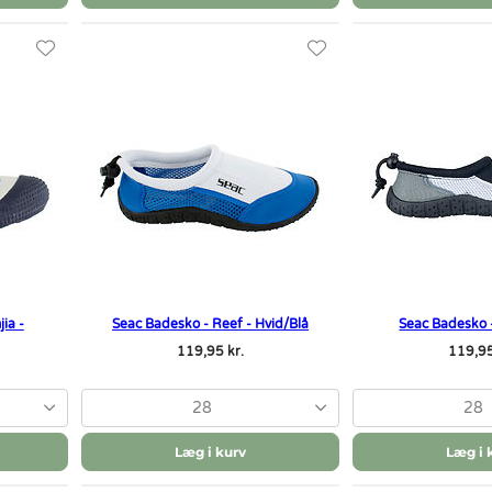
ia -
Seac Badesko - Reef - Hvid/Blå
Seac Badesko -
119,95 kr.
119,95
28
28
Læg i kurv
Læg i 