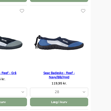
 Reef - Grå
Seac Badesko - Reef -
Navy/Blå/Hvid
 kr.
119,95 kr.
28
kurv
Læg i kurv