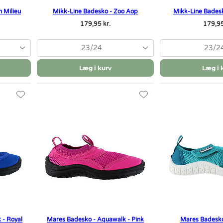
 Milieu
Mikk-Line Badesko - Zoo Aop
Mikk-Line Bades
179,95 kr.
179,95
23/24
23/2
Læg i kurv
Læg i 
 - Royal
Mares Badesko - Aquawalk - Pink
Mares Badesko