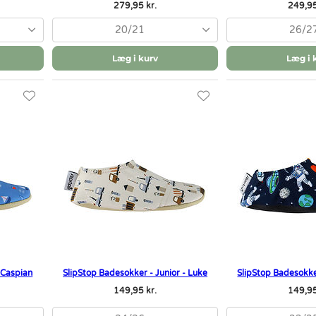
279,95 kr.
249,95
20/21
26/2
Læg i kurv
Læg i 
 Caspian
SlipStop Badesokker - Junior - Luke
SlipStop Badesokker
149,95 kr.
149,95