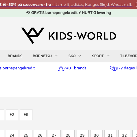
🤩 -50% på sæsonvarer fra
- Name It, adidas, Konges Sløjd, Wheat m.fl.
💳 GRATIS børnepengekredit ⚡ HURTIG levering
BRANDS
BØRNETØJ
SKO
SPORT
TILBEHØ
is børnepengekredit
740+ brands
1-2 dages l
6
92
98
3
24
25
26
27
28
29
30
31
32