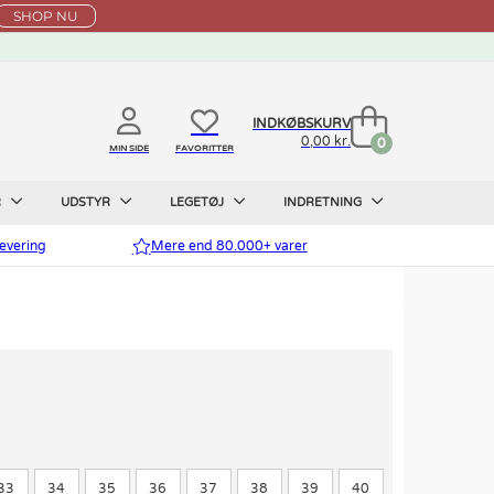
SHOP NU
INDKØBSKURV
0,00 kr.
0
MIN SIDE
FAVORITTER
R
UDSTYR
LEGETØJ
INDRETNING
evering
Mere end 80.000+ varer
33
34
35
36
37
38
39
40