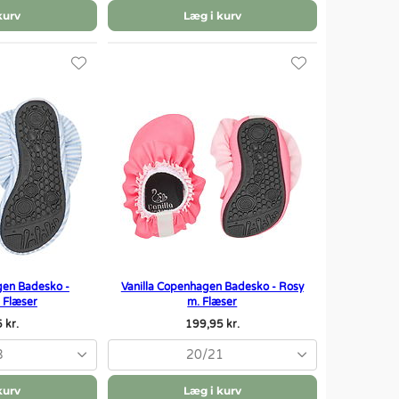
kurv
Læg i kurv
gen Badesko -
Vanilla Copenhagen Badesko - Rosy
 Flæser
m. Flæser
 kr.
199,95 kr.
3
20/21
kurv
Læg i kurv