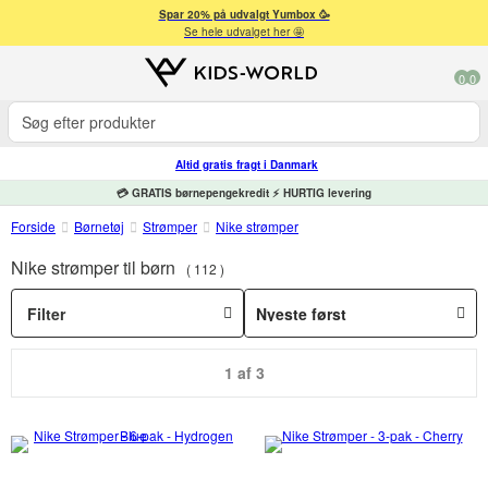
Spar 20% på udvalgt Yumbox 🥳
Se hele udvalget her 🤩
0
0
Altid gratis fragt i Danmark
💳 GRATIS børnepengekredit ⚡ HURTIG levering
Forside
Børnetøj
Strømper
Nike strømper
Nike strømper til børn
112
Filter
1 af 3