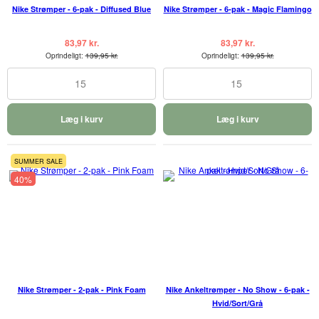
Nike Strømper - 6-pak - Diffused Blue
Nike Strømper - 6-pak - Magic Flamingo
83,97 kr.
83,97 kr.
Oprindeligt:
139,95 kr.
Oprindeligt:
139,95 kr.
15
15
Læg i kurv
Læg i kurv
SUMMER SALE
40%
Nike Strømper - 2-pak - Pink Foam
Nike Ankeltrømper - No Show - 6-pak -
Hvid/Sort/Grå