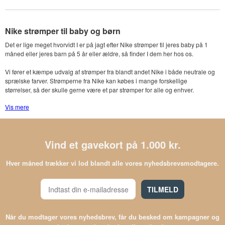
Nike strømper til baby og børn
Det er lige meget hvorvidt I er på jagt efter Nike strømper til jeres baby på 1
måned eller jeres barn på 5 år eller ældre, så finder I dem her hos os.
Vi fører et kæmpe udvalg af strømper fra blandt andet Nike i både neutrale og
sprælske farver. Strømperne fra Nike kan købes i mange forskellige
størrelser, så der skulle gerne være et par strømper for alle og enhver.
Vis mere
Køb rigeligt med strømper fra Nike
Det kan være ret så smart, at investere i rigeligt med strømper fra Nike.
Strømper har det med hurtigt at blive slidt - især hvis han eller hun ikke er så
Vind et gavekort på 1.000 kr.
villig til at løfte fødderne hen over gulvet.
Noget som sker for de fleste, er at strømperne bliver væk ifm. vaskningen, så
Hver måned trækker vi lod blandt alle vores nyhedsbrevsmodtagere.
et kærligt råd vil være, at I rent faktisk skal købe lidt ekstra strømper ind.
TILMELD
Skridsikre strømper med dupper
Leder I efter skridsikre strømper med dupper? Det kan godt være en
udfordring at finde strømper med skridsikre egenskaber til jeres barn. Kig jer
Når du modtager vores nyhedsbrev, får du besked om kampagner og