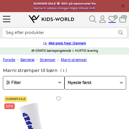
SUMMER SALE 🤩 -50% på sæsonvarer fra
Name It, adidas, Konges Sløjd, Wheat m.fl.
0
0
Altid gratis fragt i Danmark
💳 GRATIS børnepengekredit ⚡ HURTIG levering
Forside
Børnetøj
Strømper
Marni strømper
Marni strømper til børn
1
Filter
SUMMER SALE
50%