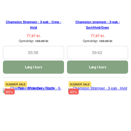
Champion Strømper - 3-pak - Crew -
Champion strømper - 3-pak -
Hvid
Sort/Hvid/Grøn
77,97 kr.
77,97 kr.
Oprindeligt:
129,95 kr.
Oprindeligt:
129,95 kr.
35/38
39/42
Læg i kurv
Læg i kurv
SUMMER SALE
SUMMER SALE
60%
40%