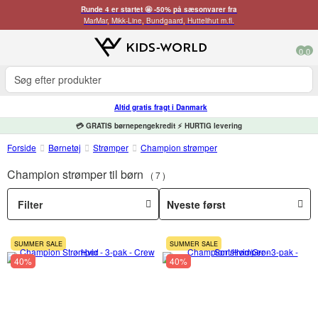
Runde 4 er startet 🤩 -50% på sæsonvarer fra
MarMar, Mikk-Line, Bundgaard, Huttelihut m.fl.
0
0
Altid gratis fragt i Danmark
💳 GRATIS børnepengekredit ⚡ HURTIG levering
Forside
Børnetøj
Strømper
Champion strømper
Champion strømper til børn
7
Filter
SUMMER SALE
SUMMER SALE
40%
40%