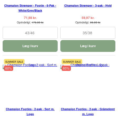
Champion Strømper - Footie - 6-Pak -
Champion Strømper - 3-pak - Hvid
White/Grey/Black
71,98 kr.
59,97 kr.
Oprindeligt:
179,95 kr.
Oprindeligt:
99,95 kr.
43/46
35/38
Læg i kurv
Læg i kurv
SUMMER SALE
SUMMER SALE
60%
60%
Champion Footies - 2-pak - Sort m.
Champion Footies - 2-pak - Gråmeleret
Logo
m. Logo