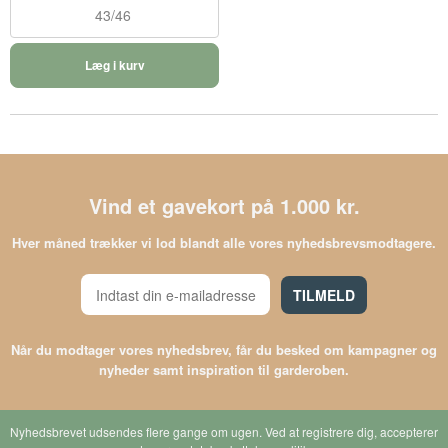
43/46
Læg i kurv
Vind et gavekort på 1.000 kr.
Hver måned trækker vi lod blandt alle vores nyhedsbrevsmodtagere.
TILMELD
Når du modtager vores nyhedsbrev, får du besked om kampagner og
nyheder samt inspiration til garderoben.
Nyhedsbrevet udsendes flere gange om ugen. Ved at registrere dig, accepterer