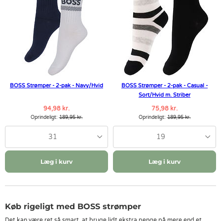
BOSS Strømper - 2-pak - Navy/Hvid
BOSS Strømper - 2-pak - Casual -
Sort/Hvid m. Striber
94,98 kr.
75,98 kr.
Oprindeligt:
189,95 kr.
Oprindeligt:
189,95 kr.
31
19
Læg i kurv
Læg i kurv
Køb rigeligt med BOSS strømper
Det kan være ret så smart, at bruge lidt ekstra penge på mere end et