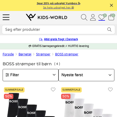
Spar 20% på udvalgt Yumbox 🥳
Se hele udvalget her 🤩
0
0
Altid gratis fragt i Danmark
💳 GRATIS børnepengekredit ⚡ HURTIG levering
Forside
Børnetøj
Strømper
BOSS strømper
BOSS strømper til børn
4
Filter
SUMMER SALE
SUMMER SALE
50%
50%