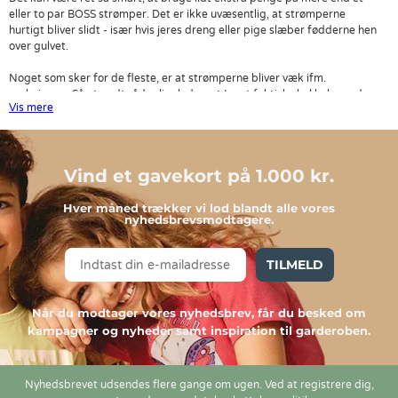
eller to par BOSS strømper. Det er ikke uvæsentlig, at strømperne
hurtigt bliver slidt - især hvis jeres dreng eller pige slæber fødderne hen
over gulvet.
Noget som sker for de fleste, er at strømperne bliver væk ifm.
vaskningen. Så et godt råd erligeledes, at I rent faktisk skal købe end
Vis mere
hvad I havde forestillet jer.
Få leveret BOSS strømper med gratis fragt
Vind et gavekort på 1.000 kr.
Når I handler her på shoppen, kan I, så længe at leveringsadressen er i
Danmark, vælge at få leveret jeres BOSS strømper helt gratis.
Hver måned trækker vi lod blandt alle vores
nyhedsbrevsmodtagere.
Når det er sagt, håber vi på, at I finder de BOSS strømper i vores udvalg,
som I er på udkig efter. Benyt endelig vores filter og søgefunktion, hvis I
er på jagt efter eksempelvis en bestemt størrelse eller farve.
TILMELD
Når du modtager vores nyhedsbrev, får du besked om
kampagner og nyheder samt inspiration til garderoben.
Nyhedsbrevet udsendes flere gange om ugen. Ved at registrere dig,