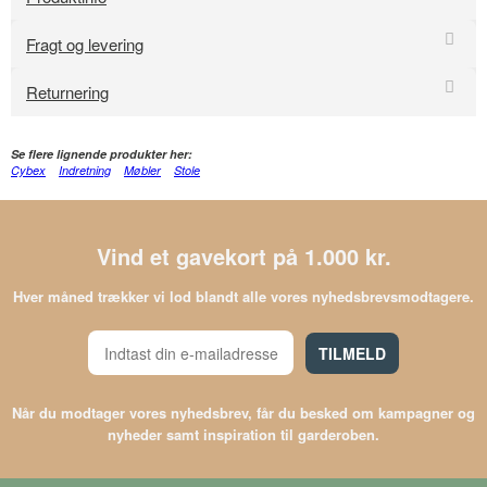
Fragt og levering
Returnering
Se flere lignende produkter her:
Cybex
Indretning
Møbler
Stole
Vind et gavekort på 1.000 kr.
Hver måned trækker vi lod blandt alle vores nyhedsbrevsmodtagere.
TILMELD
Når du modtager vores nyhedsbrev, får du besked om kampagner og
nyheder samt inspiration til garderoben.