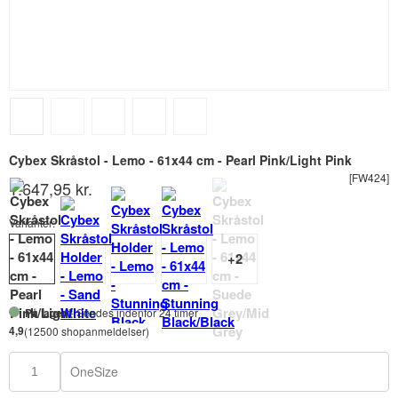
Cybex Skråstol - Lemo - 61x44 cm - Pearl Pink/Light Pink
[FW424]
1.647,95 kr.
Varianter:
På lager
- Sendes indenfor 24 timer
4,9
(12500 shopanmeldelser)
OneSize