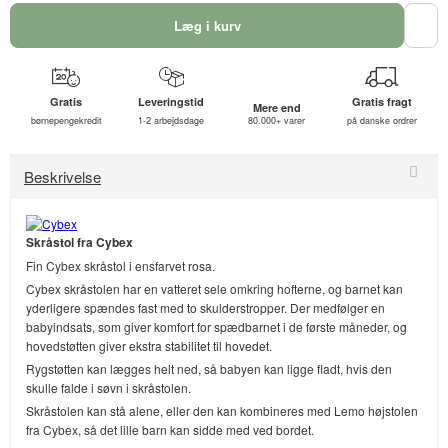
Læg i kurv
Gratis
Leveringstid
Gratis fragt
Mere end
børnepengekredit
1-2 arbejdsdage
80.000+ varer
på danske ordrer
Beskrivelse
Skråstol fra Cybex
Fin Cybex skråstol i ensfarvet rosa.
Cybex skråstolen har en vatteret sele omkring hofterne, og barnet kan
yderligere spændes fast med to skulderstropper. Der medfølger en
babyindsats, som giver komfort for spædbarnet i de første måneder, og
hovedstøtten giver ekstra stabilitet til hovedet.
Rygstøtten kan lægges helt ned, så babyen kan ligge fladt, hvis den
skulle falde i søvn i skråstolen.
Skråstolen kan stå alene, eller den kan kombineres med Lemo højstolen
fra Cybex, så det lille barn kan sidde med ved bordet.