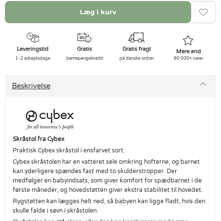
Læg i kurv
Leveringstid
Gratis
Gratis fragt
Mere end
1-2 arbejdsdage
børnepengekredit
på danske ordrer
80.000+ varer
Beskrivelse
Skråstol fra Cybex
Praktisk Cybex skråstol i ensfarvet sort.
Cybex skråstolen har en vatteret sele omkring hofterne, og barnet
kan yderligere spændes fast med to skulderstropper. Der
medfølger en babyindsats, som giver komfort for spædbarnet i de
første måneder, og hovedstøtten giver ekstra stabilitet til hovedet.
Rygstøtten kan lægges helt ned, så babyen kan ligge fladt, hvis den
skulle falde i søvn i skråstolen.