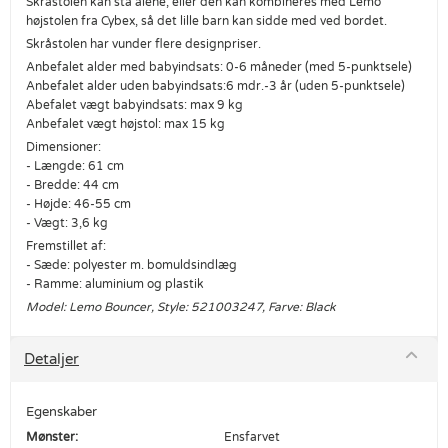
Skråstolen kan stå alene, eller den kan kombineres med Lemo
højstolen fra Cybex, så det lille barn kan sidde med ved bordet.
Skråstolen har vunder flere designpriser.
Anbefalet alder med babyindsats: 0-6 måneder (med 5-punktsele)
Anbefalet alder uden babyindsats:6 mdr.-3 år (uden 5-punktsele)
Abefalet vægt babyindsats: max 9 kg
Anbefalet vægt højstol: max 15 kg
Dimensioner:
- Længde: 61 cm
- Bredde: 44 cm
- Højde: 46-55 cm
- Vægt: 3,6 kg
Fremstillet af:
- Sæde: polyester m. bomuldsindlæg
- Ramme: aluminium og plastik
Model: Lemo Bouncer, Style: 521003247, Farve: Black
Detaljer
Egenskaber
Mønster:
Ensfarvet