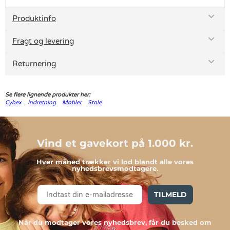
Produktinfo
Fragt og levering
Returnering
Se flere lignende produkter her:
Cybex
Indretning
Møbler
Stole
Vind et gavekort på 1.000 kr.
Hver måned trækker vi lod blandt alle vores
nyhedsbrevsmodtagere.
TILMELD
Når du modtager vores nyhedsbrev, får du besked om