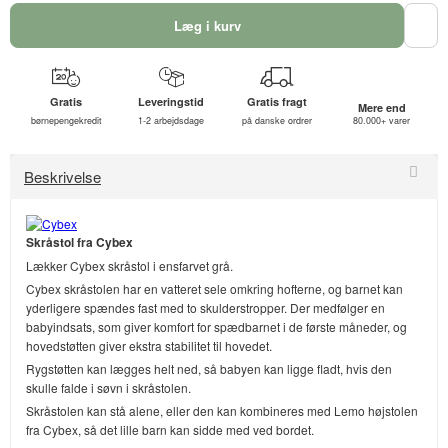
Læg i kurv
Gratis
Leveringstid
Gratis fragt
Mere end
børnepengekredit
1-2 arbejdsdage
på danske ordrer
80.000+ varer
Beskrivelse
Skråstol fra Cybex
Lækker Cybex skråstol i ensfarvet grå.
Cybex skråstolen har en vatteret sele omkring hofterne, og barnet kan
yderligere spændes fast med to skulderstropper. Der medfølger en
babyindsats, som giver komfort for spædbarnet i de første måneder, og
hovedstøtten giver ekstra stabilitet til hovedet.
Rygstøtten kan lægges helt ned, så babyen kan ligge fladt, hvis den
skulle falde i søvn i skråstolen.
Skråstolen kan stå alene, eller den kan kombineres med Lemo højstolen
fra Cybex, så det lille barn kan sidde med ved bordet.