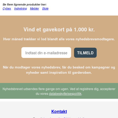
Se flere lignende produkter her:
Cybex
Indretning
Møbler
Stole
Vind et gavekort på 1.000 kr.
Hver måned trækker vi lod blandt alle vores nyhedsbrevsmodtagere.
TILMELD
Når du modtager vores nyhedsbrev, får du besked om kampagner og
nyheder samt inspiration til garderoben.
Nyhedsbrevet udsendes flere gange om ugen. Ved at registrere dig, accepterer
du vores
databeskyttelsespolitik
.
Kontakt