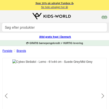
Spar 20% på udvalgt Yumbox 🥳
Se hele udvalget her 🤩
0
0
Altid gratis fragt i Danmark
💳 GRATIS børnepengekredit ⚡ HURTIG levering
Forside
Brands