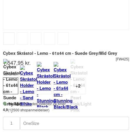
Cybex Skråstol - Lemo - 61x44 cm - Suede Grey/Mid Grey
[FW425]
1.547,95 kr.
Varianter:
På lager
- Sendes indenfor 24 timer
4,9
(12500 shopanmeldelser)
OneSize