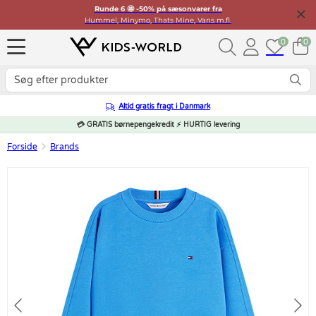
Runde 6 🤩 -50% på sæsonvarer fra
Hummel, Minymo, Thats Mine, Vans m.fl.
0
0
Altid gratis fragt i Danmark
💳 GRATIS børnepengekredit ⚡ HURTIG levering
Forside
Brands