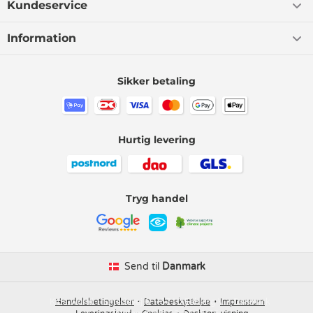
Kundeservice
Information
Sikker betaling
Hurtig levering
Tryg handel
Send til
Danmark
Kids-world
Handelsbetingelser
Smedevej 6
Databeskyttelse
6710 Esbjerg V
Impressum
Danmark