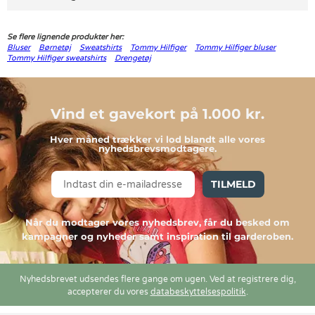
Se flere lignende produkter her:
Bluser
Børnetøj
Sweatshirts
Tommy Hilfiger
Tommy Hilfiger bluser
Tommy Hilfiger sweatshirts
Drengetøj
Vind et gavekort på 1.000 kr.
Hver måned trækker vi lod blandt alle vores
nyhedsbrevsmodtagere.
TILMELD
Når du modtager vores nyhedsbrev, får du besked om
kampagner og nyheder samt inspiration til garderoben.
Nyhedsbrevet udsendes flere gange om ugen. Ved at registrere dig,
accepterer du vores
databeskyttelsespolitik
.