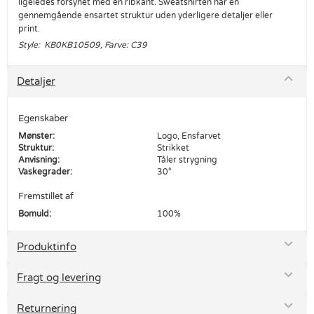
ligeledes forsynet med en ribkant. Sweatshirten har en
gennemgående ensartet struktur uden yderligere detaljer eller
print.
Style: KB0KB10509, Farve: C39
Detaljer
Egenskaber
Mønster:
Logo, Ensfarvet
Struktur:
Strikket
Anvisning:
Tåler strygning
Vaskegrader:
30°
Fremstillet af
Bomuld:
100%
Produktinfo
Fragt og levering
Returnering