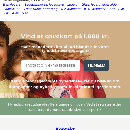
Se flere lignende produkter her:
Babylegetøj
Legetæpper og legegulve
Legetøj
Shop legetøj efter alder
Thats Mine
Thats Mine indretning
0-6 måneder
6-12 måneder
1 år
2 år
3 år
4 år
5 år
Vind et gavekort på 1.000 kr.
Hver måned trækker vi lod blandt alle vores
nyhedsbrevsmodtagere.
TILMELD
Når du modtager vores nyhedsbrev, får du besked om
kampagner og nyheder samt inspiration til garderoben.
Nyhedsbrevet udsendes flere gange om ugen. Ved at registrere dig,
accepterer du vores
databeskyttelsespolitik
.
Kontakt