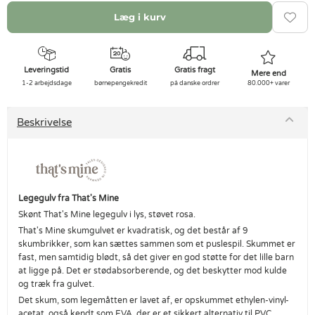
Læg i kurv
Leveringstid
Gratis
Gratis fragt
Mere end
1-2 arbejdsdage
børnepengekredit
på danske ordrer
80.000+ varer
Beskrivelse
Legegulv fra That's Mine
Skønt That's Mine legegulv i lys, støvet rosa.
That's Mine skumgulvet er kvadratisk, og det består af 9
skumbrikker, som kan sættes sammen som et puslespil. Skummet er
fast, men samtidig blødt, så det giver en god støtte for det lille barn
at ligge på. Det er stødabsorberende, og det beskytter mod kulde
og træk fra gulvet.
Det skum, som legemåtten er lavet af, er opskummet ethylen-vinyl-
acetat, også kendt som EVA, der er et sikkert alternativ til PVC.