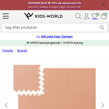
SUMMER SALE 🤩 -50% på sæsonvarer fra
Name It, adidas, Konges Sløjd, Wheat m.fl.
0
0
Altid gratis fragt i Danmark
💳 GRATIS børnepengekredit ⚡ HURTIG levering
Forside
Brands