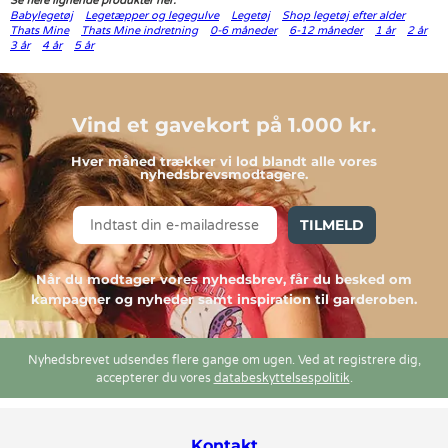
Se flere lignende produkter her:
Babylegetøj
Legetæpper og legegulve
Legetøj
Shop legetøj efter alder
Thats Mine
Thats Mine indretning
0-6 måneder
6-12 måneder
1 år
2 år
3 år
4 år
5 år
Vind et gavekort på 1.000 kr.
Hver måned trækker vi lod blandt alle vores
nyhedsbrevsmodtagere.
TILMELD
Når du modtager vores nyhedsbrev, får du besked om
kampagner og nyheder samt inspiration til garderoben.
Nyhedsbrevet udsendes flere gange om ugen. Ved at registrere dig,
accepterer du vores
databeskyttelsespolitik
.
Kontakt