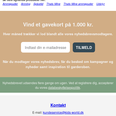
Ammepuder
Amning
Spisetid
Thats Mine
Thats Mine ammepuder
Udstyr
Vind et gavekort på 1.000 kr.
Hver måned trækker vi lod blandt alle vores nyhedsbrevsmodtagere.
TILMELD
Når du modtager vores nyhedsbrev, får du besked om kampagner og
nyheder samt inspiration til garderoben.
Nyhedsbrevet udsendes flere gange om ugen. Ved at registrere dig, accepterer
du vores
databeskyttelsespolitik
.
Kontakt
E-mail:
kundeservice@kids-world.dk