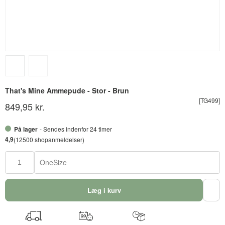
That's Mine Ammepude - Stor - Brun
[TG499]
849,95 kr.
På lager
- Sendes indenfor 24 timer
4,9
(12500 shopanmeldelser)
OneSize
Læg i kurv