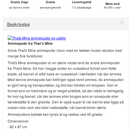
Gratis fragt
Gratis
Leveringstid
Mere end
på danske ordrer
børnepengekredit
1-2 arbejdsdage
80.000+ varer
Beskrivelse
Ammepude fra That's Mine
Smuk That's Mine ammepude i brun med en lækker muslin struktur med
mange fine funktioner.
That's Mine ammepuden er en større model end de andre ammepuder
fra That's Mine. De har i begge ender en nusseklud formet som flotte
blade, så barnet vil altid have en nusseklud i nærheden når der ammes.
Med denne ammepude kan tvillinger også nemt ammes, da ammepuden
er gjort lang og transportabel, og blot kan bindes om kroppen. Den er
formet som en halvmåne og er meget praktisk, så den både er behagelig
for mor og barnet, når der ammes eller bruges som en sovepude eller
lændestøtte til den gravide. Den er også super til når barnet skal ligge på
maven eller som stol eller nakkestøtte, når barnet bliver større.
Ammepudens betræk kan lynes af og vaskes ved 40 grader.
Dimensioner:
- 82 x 87 cm