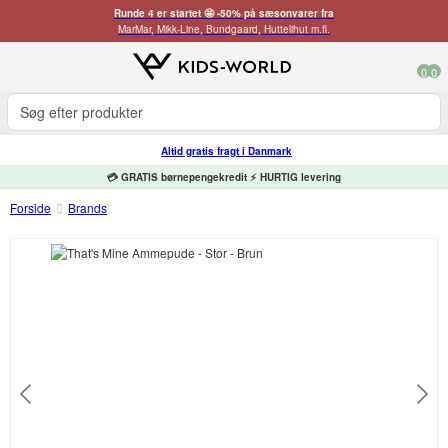
Runde 4 er startet 🤩 -50% på sæsonvarer fra
MarMar, Mikk-Line, Bundgaard, Huttelihut m.fl.
0
0
Altid gratis fragt i Danmark
💳 GRATIS børnepengekredit ⚡ HURTIG levering
Forside
Brands