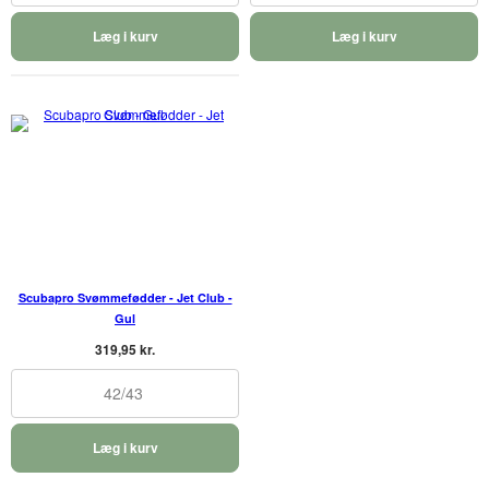
Læg i kurv
Læg i kurv
Scubapro Svømmefødder - Jet Club -
Gul
319,95 kr.
42/43
Læg i kurv