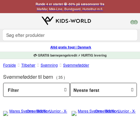
Runde 4 er startet 🤩 -50% på sæsonvarer fra
MarMar, Mikk-Line, Bundgaard, Huttelihut m.fl.
0
0
Altid gratis fragt i Danmark
💳 GRATIS børnepengekredit ⚡ HURTIG levering
Forside
Tilbehør
Svømning
Svømmefødder
Svømmefødder til børn
35
Filter