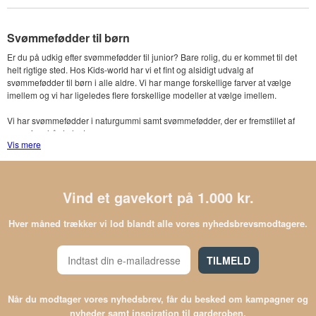
Svømmefødder til børn
Er du på udkig efter svømmefødder til junior? Bare rolig, du er kommet til det
helt rigtige sted. Hos Kids-world har vi et fint og alsidigt udvalg af
svømmefødder til børn i alle aldre. Vi har mange forskellige farver at vælge
imellem og vi har ligeledes flere forskellige modeller at vælge imellem.
Vi har svømmefødder i naturgummi samt svømmefødder, der er fremstillet af
gummi og hård plast.
Vis mere
Kig dig omkring i vores sortiment og se om der ikke er et par svømmefødder,
som passer til dit barns behov og ønsker.
Vind et gavekort på 1.000 kr.
Svømmefødder til børn i forskellige størrelser og
pasformer
Hver måned trækker vi lod blandt alle vores nyhedsbrevsmodtagere.
Svømmefødderne fås i flere forskellige størrelser og pasforme, så der vil helt
sikkert være svømmefødder, som passer perfekt til dit barns fødder.
TILMELD
Svømmefødder er mere eller mindre uundværlige, når sommeren melder sin
ankomst. Det er så skønt at svømme rundt på stranden, evt. med snorkel så
man kan se, hvad der er på bunden.
Når du modtager vores nyhedsbrev, får du besked om kampagner og
nyheder samt inspiration til garderoben.