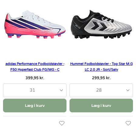
adidas Performance Fodboldstøvler -
Hummel Fodboldstøvler - Top Star M.G
F50 Hyperfast Club FG/MG - C
LC 2.0 JR - Sort/Sølv
399,95 kr.
299,95 kr.
31
28
Læg i kurv
Læg i kurv