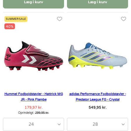
Læg i kurv
Læg i kurv
SUMMER SALE
40%
Hummel Fodboldstøvler - Hattrick MG
adidas Performance Fodboldstøvler -
JR - Pink Flambe
Predator League FG - Crystal
179,97 kr.
549,95 kr.
Oprindeligt:
299,95 kr.
24
28