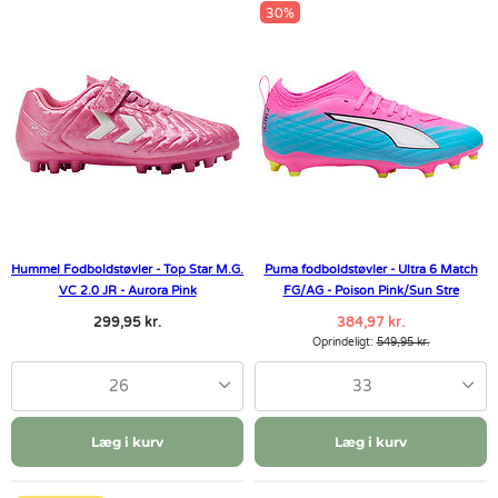
30%
Hummel Fodboldstøvler - Top Star M.G.
Puma fodboldstøvler - Ultra 6 Match
VC 2.0 JR - Aurora Pink
FG/AG - Poison Pink/Sun Stre
299,95 kr.
384,97 kr.
Oprindeligt:
549,95 kr.
26
33
Læg i kurv
Læg i kurv