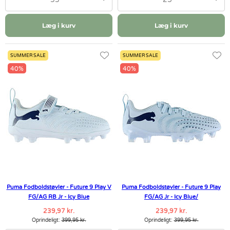
Læg i kurv
Læg i kurv
SUMMER SALE
SUMMER SALE
40%
40%
Puma Fodboldstøvler - Future 9 Play V
Puma Fodboldstøvler - Future 9 Play
FG/AG RB Jr - Icy Blue
FG/AG Jr - Icy Blue/
239,97 kr.
239,97 kr.
Oprindeligt:
399,95 kr.
Oprindeligt:
399,95 kr.