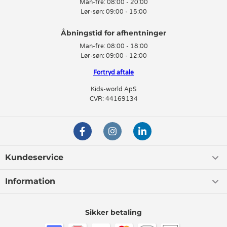
Man-fre:
08:00 - 20:00
Lør-søn:
09:00 - 15:00
Derudover er du naturligvis også velkommen til at kontakte vores søde
kundeservice, hvis du har nogle spørgsmål eller ikke helt kan finde det,
som du leder efter. Vi elsker at modtage inputs og gode ideer fra vores
kunder.
Man-fre:
08:00 - 18:00
Lør-søn:
09:00 - 12:00
Fodboldstøvler i skønne farver
Fortryd aftale
Vi har fodboldstøvler i masser af skønne farver. Du kan både finde
Kids-world ApS
ensfarvede fodboldstøvler samt fodboldstøvler med to eller flere farver.
CVR: 44169134
Du kan endda finde fodboldstøvler med et smart stribet mønster.
Derfor er det nemt f.eks. at finde fodboldstøvler i yndlingsfarven eller
måske et par støvler, som passer til holduniformen. Typisk har vi
fodboldstøvler i farverne blå, grøn, hvid, rosa, rød og sort. Hvis du er på
udkig efter et par fodboldstøvler i en bestemt farve, så husk at du kan
bruge farvefilteret øverst på siden.
Kundeservice
Forhåbentlig kan du finde et par fodboldstøvler i den helt rigtige farve
til din pige eller dreng.
Information
Fodboldstøvler i mange størrelser
I vores sortiment finder du fodboldstøvler til børn i mange forskellige
Sikker betaling
størrelser. Typisk kan du finde fodboldstøvler i str. 28, str. 29, str. 30,