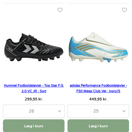
Hummel Fodboldstøvler - Top Star F.G.
adidas Performance Fodboldstøvler -
2.0 VC JR - Sort
F50 Messi Club Vel - Ivory/S
299,95 kr.
449,95 kr.
26
25
Læg i kurv
Læg i kurv