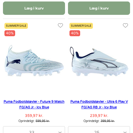
Læg i kurv
Læg i kurv
SUMMER SALE
SUMMER SALE
40%
40%
Puma Fodboldstøvler - Future 9 Match
Puma Fodboldstøvler - Ultra 6 Play V
FG/AG Jr - Icy Blue
FG/AG RB Jr - Icy Blue
359,97 kr.
239,97 kr.
Oprindeligt:
599,95 kr.
Oprindeligt:
399,95 kr.
33
25