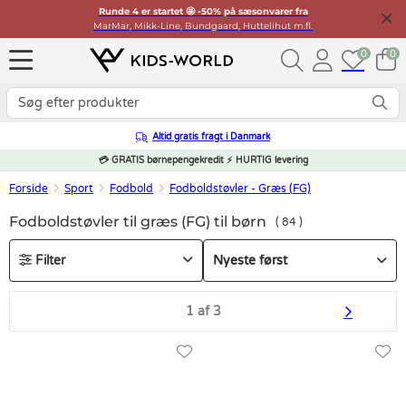
Runde 4 er startet 🤩 -50% på sæsonvarer fra
MarMar, Mikk-Line, Bundgaard, Huttelihut m.fl.
0
0
Altid gratis fragt i Danmark
💳 GRATIS børnepengekredit ⚡ HURTIG levering
Forside
Sport
Fodbold
Fodboldstøvler - Græs (FG)
Fodboldstøvler til græs (FG) til børn
84
Filter
1 af 3