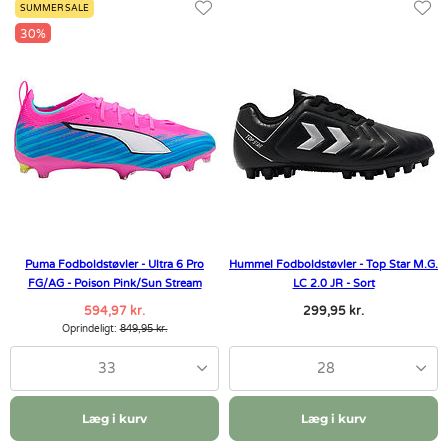
SUMMER SALE
30%
Puma Fodboldstøvler - Ultra 6 Pro
Hummel Fodboldstøvler - Top Star M.G.
FG/AG - Poison Pink/Sun Stream
LC 2.0 JR - Sort
594,97 kr.
299,95 kr.
Oprindeligt:
849,95 kr.
33
28
Læg i kurv
Læg i kurv