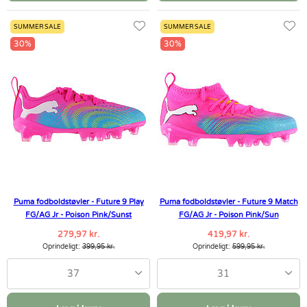
SUMMER SALE
SUMMER SALE
30%
30%
Puma fodboldstøvler - Future 9 Play
Puma fodboldstøvler - Future 9 Match
FG/AG Jr - Poison Pink/Sunst
FG/AG Jr - Poison Pink/Sun
279,97 kr.
419,97 kr.
Oprindeligt:
399,95 kr.
Oprindeligt:
599,95 kr.
37
31