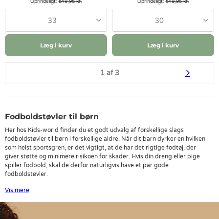
Oprindeligt:
849,95 kr.
Oprindeligt:
549,95 kr.
33
30
Læg i kurv
Læg i kurv
1 af 3
Fodboldstøvler til børn
Her hos Kids-world finder du et godt udvalg af forskellige slags
fodboldstøvler til børn i forskellige aldre. Når dit barn dyrker en hvilken
som helst sportsgren, er det vigtigt, at de har det rigtige fodtøj, der
giver støtte og minimere risikoen for skader. Hvis din dreng eller pige
spiller fodbold, skal de derfor naturligvis have et par gode
fodboldstøvler.
Vis mere
I vores sortiment kan du finde fodboldstøvler i mange forskellige
størrelser, farver og modeller. Du kan f.eks. både finde fodboldstøvler,
som egner sig til indendørsfodbold, fodboldstøvler der er lavet til spil på
kunst- og grusbaner samt fodboldstøvler der egner sig til græs.