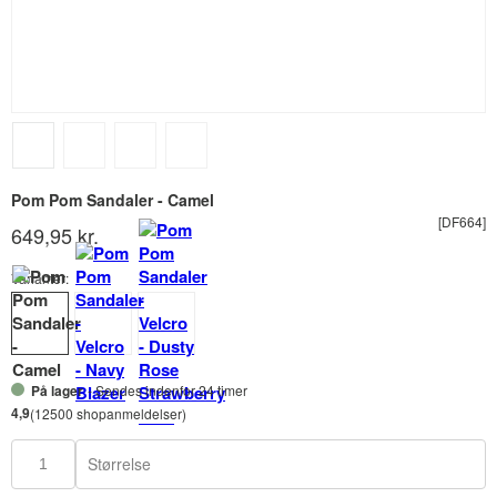
Pom Pom Sandaler - Camel
[DF664]
649,95 kr.
Varianter:
På lager
- Sendes indenfor 24 timer
4,9
(12500 shopanmeldelser)
Størrelse