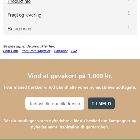
Produktinfo
Fragt og levering
Returnering
Se flere lignende produkter her:
Pom Pom
Pom Pom sandaler
Sandaler
Sko
Vind et gavekort på 1.000 kr.
Hver måned trækker vi lod blandt alle vores nyhedsbrevsmodtagere.
TILMELD
Når du modtager vores nyhedsbrev, får du besked om kampagner og
nyheder samt inspiration til garderoben.