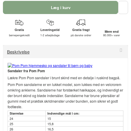
Læg i kurv
Gratis
Leveringstid
Gratis fragt
Mere end
børnepengekredit
1-2 arbejdsdage
på danske ordrer
80.000+ varer
Beskrivelse
Sandaler fra Pom Pom
Lækre Pom Pom sandaler i brunt skind med en detalje i ruskind bagpå.
Pom Pom sandalerne er en lukket model, som lukkes med en velcrorem
omkring anklerne. Sandalerne har forstærket hælkappe, og indvendigt er
der brunt skind og bløde indersåler. Sandalerne har brune ydersåler af
gummi med et praktisk skridmønster under bunden, som sikrer et godt
fodfæste.
Størrelse
Indvendige mål i cm:
24
15
25
15,8
26
16,5