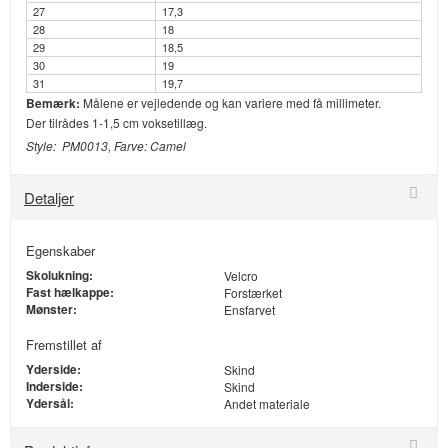
27
17,3
28
18
29
18,5
30
19
31
19,7
Bemærk:
Målene er vejledende og kan variere med få millimeter.
Der tilrådes 1-1,5 cm voksetillæg.
Style: PM0013, Farve: Camel
Detaljer
Egenskaber
Skolukning:
Velcro
Fast hælkappe:
Forstærket
Mønster:
Ensfarvet
Fremstillet af
Yderside:
Skind
Inderside:
Skind
Ydersål:
Andet materiale