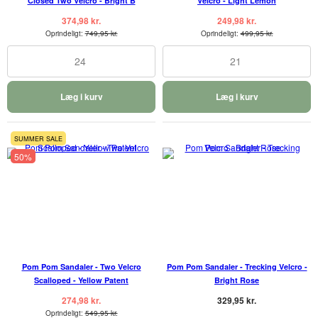
Closed Two Velcro - Bright B
Velcro - Light Lemon
374,98 kr.
249,98 kr.
Oprindeligt:
749,95 kr.
Oprindeligt:
499,95 kr.
24
21
Læg i kurv
Læg i kurv
SUMMER SALE
50%
Pom Pom Sandaler - Two Velcro
Pom Pom Sandaler - Trecking Velcro -
Scalloped - Yellow Patent
Bright Rose
274,98 kr.
329,95 kr.
Oprindeligt:
549,95 kr.