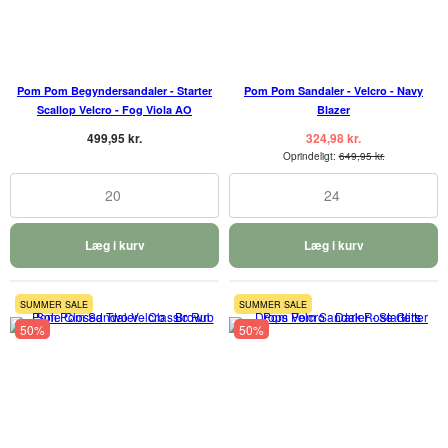
Pom Pom Begyndersandaler - Starter
Pom Pom Sandaler - Velcro - Navy
Scallop Velcro - Fog Viola AO
Blazer
499,95 kr.
324,98 kr.
Oprindeligt:
649,95 kr.
20
24
Læg i kurv
Læg i kurv
SUMMER SALE
SUMMER SALE
50%
50%