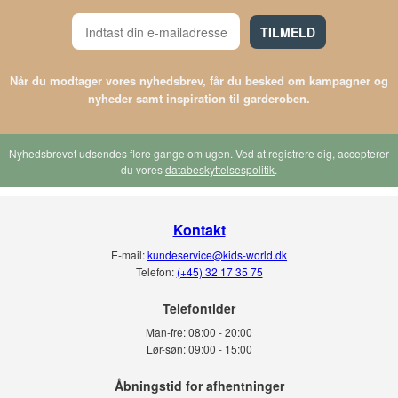
Børnepengebetaling:
en gratis kreditordning, hvor du kan vente med at betale for ordren til den
TILMELD
første i en given måned, eller til når børnepengene bliver udbetalt.
Ønsker du at finde nogle bestemte produkter fra Pom Pom her hos os, er du
meget velkommen til at sende dine ønsker til vores support.
Når du modtager vores nyhedsbrev, får du besked om kampagner og
nyheder samt inspiration til garderoben.
Nyhedsbrevet udsendes flere gange om ugen. Ved at registrere dig, accepterer
du vores
databeskyttelsespolitik
.
Kontakt
E-mail:
kundeservice@kids-world.dk
Telefon:
(+45) 32 17 35 75
Telefontider
Man-fre:
08:00 - 20:00
Lør-søn:
09:00 - 15:00