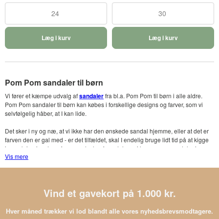
24
30
Læg i kurv
Læg i kurv
Pom Pom sandaler til børn
Vi fører et kæmpe udvalg af
sandaler
fra bl.a. Pom Pom til børn i alle aldre.
Pom Pom sandaler til børn kan købes i forskellige designs og farver, som vi
selvfølgelig håber, at I kan lide.
Det sker i ny og næ, at vi ikke har den ønskede sandal hjemme, eller at det er
farven den er gal med - er det tilfældet, skal I endelig bruge lidt tid på at kigge
jer omkring i resten af vores udvalg af sandaler - vi har mange sandaler i
Vis mere
forskellige designs, materialer og farver på lager.
Gratis fragt når du køber Pom Pom
Vind et gavekort på 1.000 kr.
Når du shopper hos os, kan du kvit og frit få leveret din ordre til en dansk
adresse ganske gratis.
Hver måned trækker vi lod blandt alle vores nyhedsbrevsmodtagere.
Inde på betalingssiden har du mulighed for at tilvælge