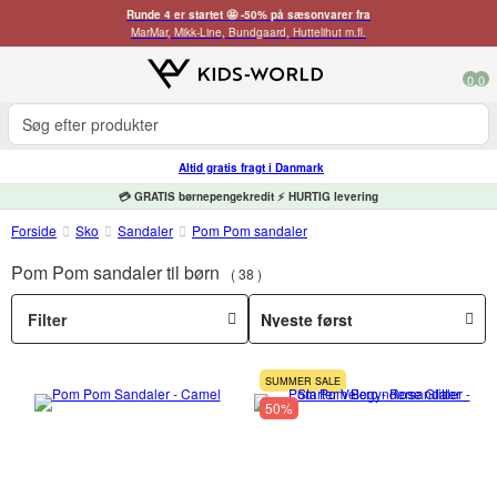
Runde 4 er startet 🤩 -50% på sæsonvarer fra
MarMar, Mikk-Line, Bundgaard, Huttelihut m.fl.
0
0
Altid gratis fragt i Danmark
💳 GRATIS børnepengekredit ⚡ HURTIG levering
Forside
Sko
Sandaler
Pom Pom sandaler
Pom Pom sandaler til børn
38
Filter
SUMMER SALE
50%