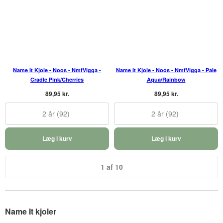
Name It Kjole - Noos - NmfVigga -
Name It Kjole - Noos - NmfVigga - Pale
Cradle Pink/Cherries
Aqua/Rainbow
89,95 kr.
89,95 kr.
2 år (92)
2 år (92)
Læg i kurv
Læg i kurv
1 af 10
Name It kjoler