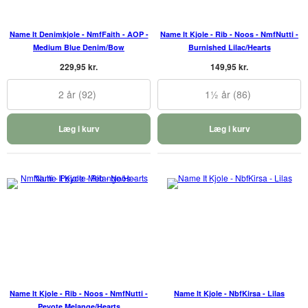
Name It Denimkjole - NmfFaith - AOP -
Name It Kjole - Rib - Noos - NmfNutti -
Medium Blue Denim/Bow
Burnished Lilac/Hearts
229,95 kr.
149,95 kr.
2 år (92)
1½ år (86)
Læg i kurv
Læg i kurv
Name It Kjole - Rib - Noos - NmfNutti -
Name It Kjole - NbfKirsa - Lilas
Peyote Melange/Hearts