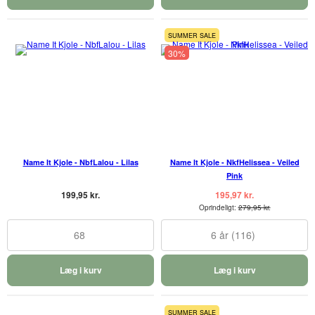
SUMMER SALE
30%
Name It Kjole - NbfLalou - Lilas
Name It Kjole - NkfHelissea - Veiled
Pink
199,95 kr.
195,97 kr.
Oprindeligt:
279,95 kr.
68
6 år (116)
Læg i kurv
Læg i kurv
SUMMER SALE