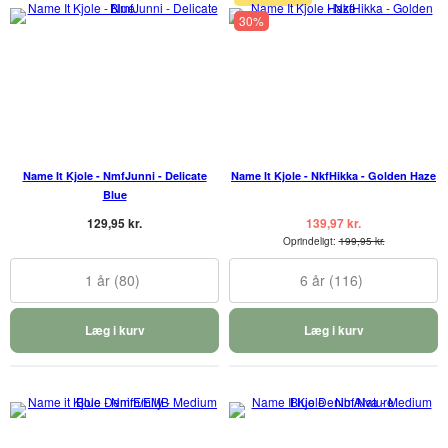
30%
Name It Kjole - NmfJunni - Delicate
Name It Kjole - NkfHikka - Golden Haze
Blue
129,95 kr.
139,97 kr.
Oprindeligt:
199,95 kr.
1 år (80)
6 år (116)
Læg i kurv
Læg i kurv