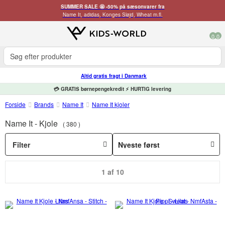
SUMMER SALE 🤩 -50% på sæsonvarer fra
Name It, adidas, Konges Sløjd, Wheat m.fl.
0
0
Altid gratis fragt i Danmark
💳 GRATIS børnepengekredit ⚡ HURTIG levering
Forside
Brands
Name It
Name It kjoler
Name It - Kjole
380
Filter
1 af 10