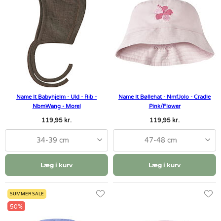
Name It Babyhjelm - Uld - Rib -
Name It Bøllehat - NmfJolo - Cradle
NbmWang - Morel
Pink/Flower
119,95 kr.
119,95 kr.
34-39 cm
47-48 cm
Læg i kurv
Læg i kurv
SUMMER SALE
50%