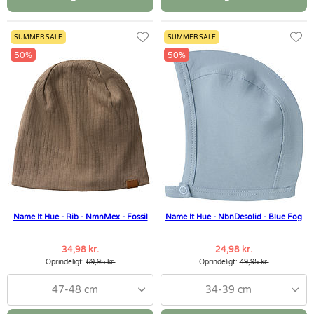
SUMMER SALE
SUMMER SALE
50%
50%
Name It Hue - Rib - NmnMex - Fossil
Name It Hue - NbnDesolid - Blue Fog
34,98 kr.
24,98 kr.
Oprindeligt:
69,95 kr.
Oprindeligt:
49,95 kr.
47-48 cm
34-39 cm