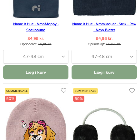
Name It Hue - NmnMoppy -
Name it Hue - NmmJaguar - Strik - Paw
Spellbound
- Navy Blazer
34,98 kr.
84,98 kr.
Oprindeligt:
69,95 kr.
Oprindeligt:
169,95 kr.
47-48 cm
47-48 cm
Læg i kurv
Læg i kurv
SUMMER SALE
SUMMER SALE
50%
50%