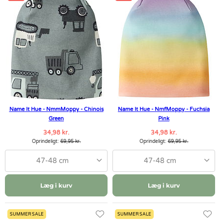
Name It Hue - NmmMoppy - Chinois
Name It Hue - NmfMoppy - Fuchsia
Green
Pink
34,98 kr.
34,98 kr.
Oprindeligt:
69,95 kr.
Oprindeligt:
69,95 kr.
47-48 cm
47-48 cm
Læg i kurv
Læg i kurv
SUMMER SALE
SUMMER SALE