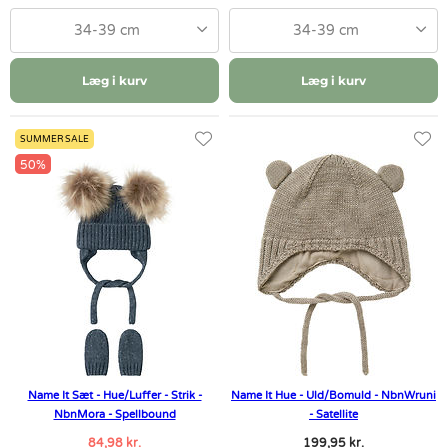
34-39 cm
34-39 cm
Læg i kurv
Læg i kurv
SUMMER SALE
50%
Name It Sæt - Hue/Luffer - Strik -
Name It Hue - Uld/Bomuld - NbnWruni
NbnMora - Spellbound
- Satellite
84,98 kr.
199,95 kr.