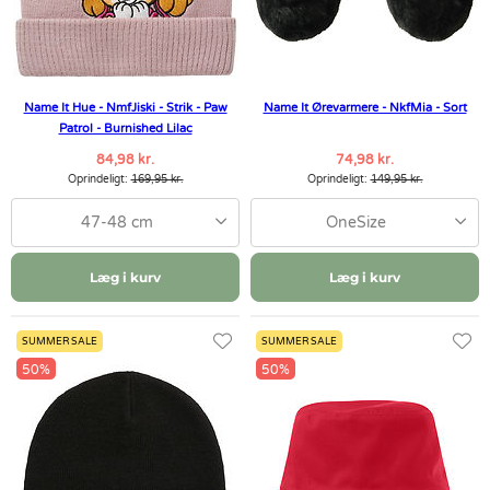
Name It Hue - NmfJiski - Strik - Paw
Name It Ørevarmere - NkfMia - Sort
Patrol - Burnished Lilac
84,98 kr.
74,98 kr.
Oprindeligt:
169,95 kr.
Oprindeligt:
149,95 kr.
47-48 cm
OneSize
Læg i kurv
Læg i kurv
SUMMER SALE
SUMMER SALE
50%
50%