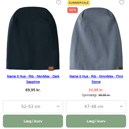
SUMMER SALE
50%
Name It Hue - Rib - NknMex - Dark
Name It Hue - Rib - NmnMex - Flint
Sapphire
Stone
69,95 kr.
34,98 kr.
Oprindeligt:
69,95 kr.
52-53 cm
47-48 cm
Læg i kurv
Læg i kurv