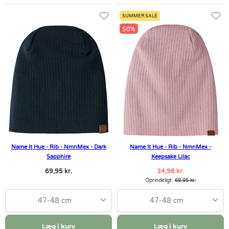
SUMMER SALE
50%
Name It Hue - Rib - NmnMex - Dark
Name It Hue - Rib - NmnMex -
Sapphire
Keepsake Lilac
69,95 kr.
34,98 kr.
Oprindeligt:
69,95 kr.
47-48 cm
47-48 cm
Læg i kurv
Læg i kurv