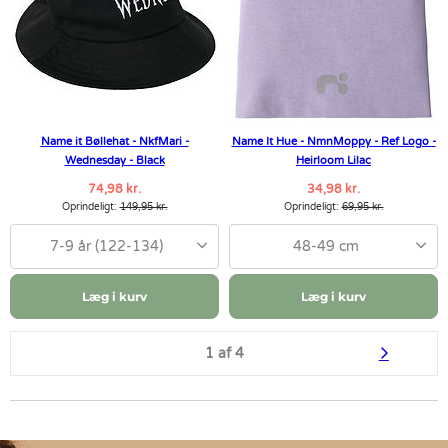
Name it Bøllehat - NkfMari -
Name It Hue - NmnMoppy - Ref Logo -
Wednesday - Black
Heirloom Lilac
74,98 kr.
34,98 kr.
Oprindeligt:
149,95 kr.
Oprindeligt:
69,95 kr.
7-9 år (122-134)
48-49 cm
Læg i kurv
Læg i kurv
1 af 4