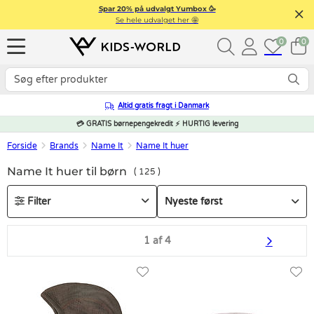
Spar 20% på udvalgt Yumbox 🥳
Se hele udvalget her 🤩
0
0
Altid gratis fragt i Danmark
💳 GRATIS børnepengekredit ⚡ HURTIG levering
Forside
Brands
Name It
Name It huer
Name It huer til børn
125
Filter
1 af 4