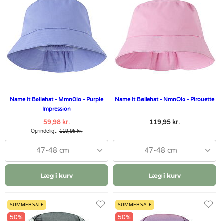
Name It Bøllehat - MmnOlo - Purple
Name It Bøllehat - NmnOlo - Pirouette
Impression
59,98 kr.
119,95 kr.
Oprindeligt:
119,95 kr.
47-48 cm
47-48 cm
Læg i kurv
Læg i kurv
SUMMER SALE
SUMMER SALE
50%
50%