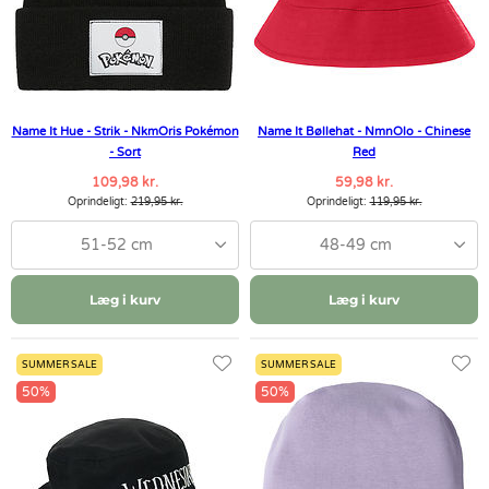
Name It Hue - Strik - NkmOris Pokémon
Name It Bøllehat - NmnOlo - Chinese
- Sort
Red
109,98 kr.
59,98 kr.
Oprindeligt:
219,95 kr.
Oprindeligt:
119,95 kr.
51-52 cm
48-49 cm
Læg i kurv
Læg i kurv
SUMMER SALE
SUMMER SALE
50%
50%