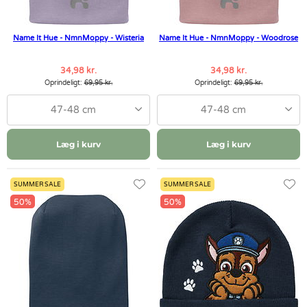
Name It Hue - NmnMoppy - Wisteria
Name It Hue - NmnMoppy - Woodrose
34,98 kr.
34,98 kr.
Oprindeligt:
69,95 kr.
Oprindeligt:
69,95 kr.
47-48 cm
47-48 cm
Læg i kurv
Læg i kurv
SUMMER SALE
SUMMER SALE
50%
50%