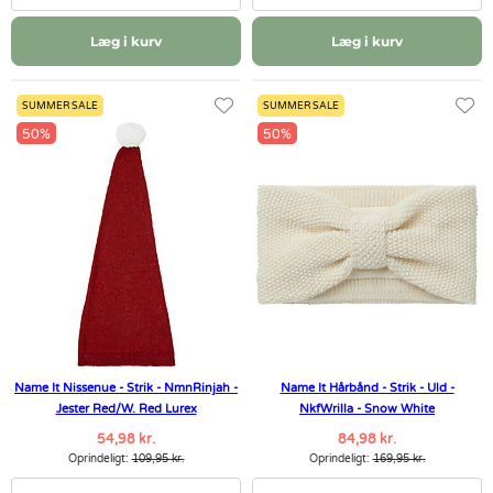
Læg i kurv
Læg i kurv
SUMMER SALE
SUMMER SALE
50%
50%
Name It Nissenue - Strik - NmnRinjah -
Name It Hårbånd - Strik - Uld -
Jester Red/W. Red Lurex
NkfWrilla - Snow White
54,98 kr.
84,98 kr.
Oprindeligt:
109,95 kr.
Oprindeligt:
169,95 kr.