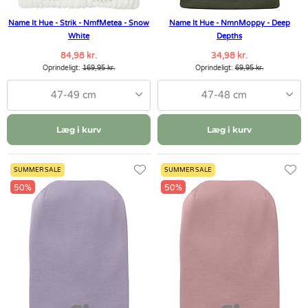
Name It Hue - Strik - NmfMetea - Snow
Name It Hue - NmnMoppy - Deep
White
Depths
84,98 kr.
34,98 kr.
Oprindeligt:
169,95 kr.
Oprindeligt:
69,95 kr.
47-49 cm
47-48 cm
Læg i kurv
Læg i kurv
SUMMER SALE
SUMMER SALE
50%
50%