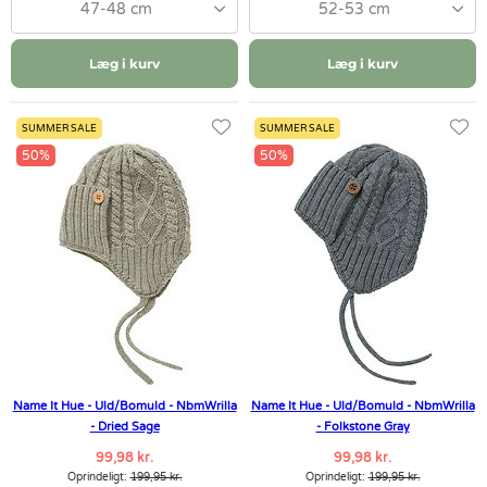
47-48 cm
52-53 cm
Læg i kurv
Læg i kurv
SUMMER SALE
SUMMER SALE
50%
50%
Name It Hue - Uld/Bomuld - NbmWrilla
Name It Hue - Uld/Bomuld - NbmWrilla
- Dried Sage
- Folkstone Gray
99,98 kr.
99,98 kr.
Oprindeligt:
199,95 kr.
Oprindeligt:
199,95 kr.