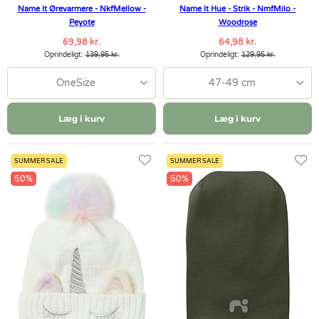
Name It Ørevarmere - NkfMellow -
Name It Hue - Strik - NmfMilo -
Peyote
Woodrose
69,98 kr.
64,98 kr.
Oprindeligt:
139,95 kr.
Oprindeligt:
129,95 kr.
OneSize
47-49 cm
Læg i kurv
Læg i kurv
SUMMER SALE
SUMMER SALE
50%
50%