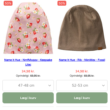
50%
50%
Name It Hue - NmfMoppy - Keepsake
Name It Hue - Rib - NknMex - Fossil
Lilac
34,98 kr.
34,98 kr.
Oprindeligt:
69,95 kr.
Oprindeligt:
69,95 kr.
47-48 cm
52-53 cm
Læg i kurv
Læg i kurv