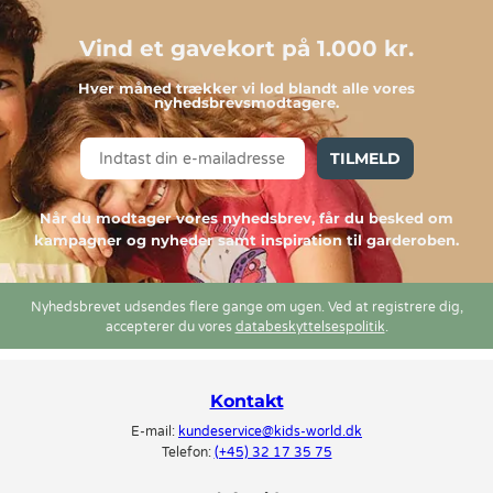
Vind et gavekort på 1.000 kr.
Hver måned trækker vi lod blandt alle vores
nyhedsbrevsmodtagere.
TILMELD
Når du modtager vores nyhedsbrev, får du besked om
kampagner og nyheder samt inspiration til garderoben.
Nyhedsbrevet udsendes flere gange om ugen. Ved at registrere dig,
accepterer du vores
databeskyttelsespolitik
.
Kontakt
E-mail:
kundeservice@kids-world.dk
Telefon:
(+45) 32 17 35 75