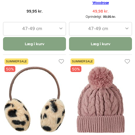
Woodrose
99,95 kr.
49,98 kr.
Oprindeligt:
99,95 kr.
47-49 cm
47-49 cm
Læg i kurv
Læg i kurv
SUMMER SALE
SUMMER SALE
50%
50%