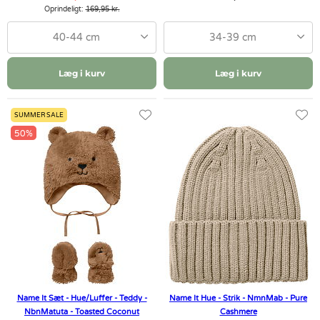
Oprindeligt:
169,95 kr.
40-44 cm
34-39 cm
Læg i kurv
Læg i kurv
SUMMER SALE
50%
Name It Sæt - Hue/Luffer - Teddy -
Name It Hue - Strik - NmnMab - Pure
NbnMatuta - Toasted Coconut
Cashmere