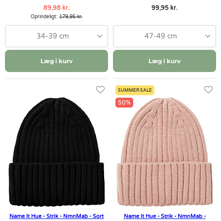
89,98 kr.
99,95 kr.
Oprindeligt:
179,95 kr.
34-39 cm
47-49 cm
Læg i kurv
Læg i kurv
SUMMER SALE
50%
Name It Hue - Strik - NmnMab - Sort
Name It Hue - Strik - NmnMab -