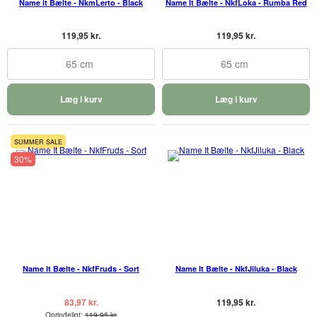
Name it Bælte - NkmLerto - Black
Name It Bælte - NkfLoka - Rumba Red
119,95 kr.
119,95 kr.
65 cm
65 cm
Læg i kurv
Læg i kurv
SUMMER SALE
30%
Name It Bælte - NkfFruds - Sort
Name It Bælte - NkfJiluka - Black
83,97 kr.
119,95 kr.
Oprindeligt:
119,95 kr.