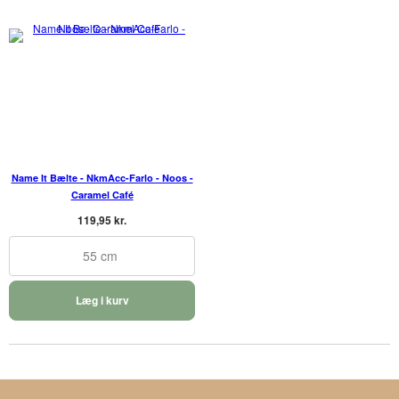
Name It Bælte - NkmAcc-Farlo - Noos -
Caramel Café
119,95 kr.
55 cm
Læg i kurv