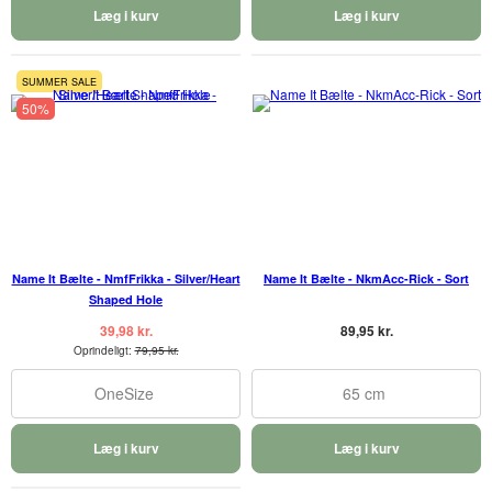
Læg i kurv
Læg i kurv
SUMMER SALE
50%
Name It Bælte - NmfFrikka - Silver/Heart
Name It Bælte - NkmAcc-Rick - Sort
Shaped Hole
39,98 kr.
89,95 kr.
Oprindeligt:
79,95 kr.
OneSize
65 cm
Læg i kurv
Læg i kurv