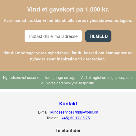
Vind et gavekort på 1.000 kr.
Hver måned trækker vi lod blandt alle vores nyhedsbrevsmodtagere.
TILMELD
Når du modtager vores nyhedsbrev, får du besked om kampagner og
nyheder samt inspiration til garderoben.
Nyhedsbrevet udsendes flere gange om ugen. Ved at registrere dig, accepterer
du vores
databeskyttelsespolitik
.
Kontakt
E-mail:
kundeservice@kids-world.dk
Telefon:
(+45) 32 17 35 75
Telefontider