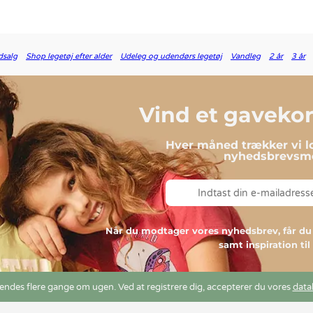
dsalg
Shop legetøj efter alder
Udeleg og udendørs legetøj
Vandleg
2 år
3 år
Vind et gavekort
Hver måned trækker vi lo
nyhedsbrevsmo
Når du modtager vores nyhedsbrev, får 
samt inspiration ti
ndes flere gange om ugen. Ved at registrere dig, accepterer du vores
data