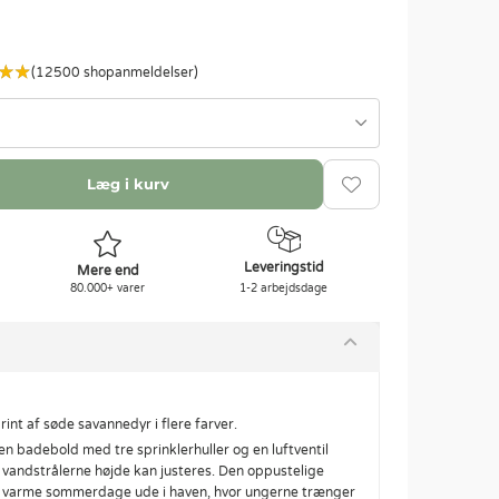
(12500 shopanmeldelser)
Læg i kurv
Leveringstid
Mere end
80.000+ varer
1-2 arbejdsdage
int af søde savannedyr i flere farver.
n badebold med tre sprinklerhuller og en luftventil
g vandstrålerne højde kan justeres. Den oppustelige
å de varme sommerdage ude i haven, hvor ungerne trænger