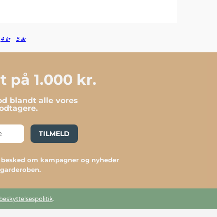
4 år
5 år
 på 1.000 kr.
d blandt alle vores
dtagere.
TILMELD
du besked om kampagner og nyheder
l garderoben.
beskyttelsespolitik
.