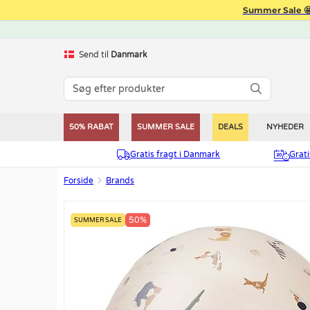
Summer Sale 🤩
Send til
Danmark
50% RABAT
SUMMER SALE
DEALS
NYHEDER
Gratis fragt i Danmark
Grat
Forside
Brands
50%
SUMMER SALE