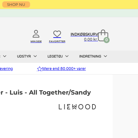
SHOP NU
INDKØBSKURV
0,00 kr.
0
MIN SIDE
FAVORITTER
R
UDSTYR
LEGETØJ
INDRETNING
evering
Mere end 80.000+ varer
 - Luis - All Together/Sandy