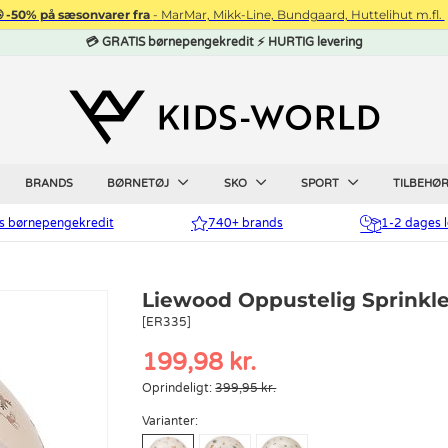
 -50% på sæsonvarer fra
- MarMar, Mikk-Line, Bundgaard, Huttelihut m.fl.
💳 GRATIS børnepengekredit ⚡ HURTIG levering
BRANDS
BØRNETØJ
SKO
SPORT
TILBEHØ
is børnepengekredit
740+ brands
1-2 dages l
Liewood Oppustelig Sprinkler
[ER335]
199,98 kr.
Oprindeligt:
399,95 kr.
Varianter: