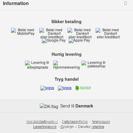
Information
Sikker betaling
Hurtig levering
Tryg handel
Send til
Danmark
Kids-world
Handelsbetingelser
Smedevej 6
Databeskyttelse
6710 Esbjerg V
Impressum
Danmark
Leveringsland
Telefon:
Cookies
(+45) 32 17 35 75
Desktop-visning