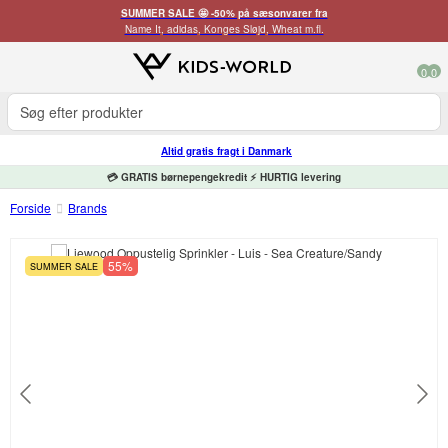
SUMMER SALE 🤩 -50% på sæsonvarer fra
Name It, adidas, Konges Sløjd, Wheat m.fl.
0
0
Altid gratis fragt i Danmark
💳 GRATIS børnepengekredit ⚡ HURTIG levering
Forside
Brands
55%
SUMMER SALE