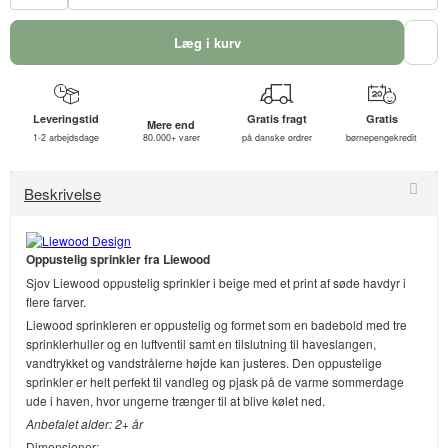
Læg i kurv
Leveringstid
Gratis fragt
Gratis
Mere end
1-2 arbejdsdage
80.000+ varer
på danske ordrer
børnepengekredit
Beskrivelse
Oppustelig sprinkler fra Liewood
Sjov Liewood oppustelig sprinkler i beige med et print af søde havdyr i
flere farver.
Liewood sprinkleren er oppustelig og formet som en badebold med tre
sprinklerhuller og en luftventil samt en tilslutning til haveslangen,
vandtrykket og vandstrålerne højde kan justeres. Den oppustelige
sprinkler er helt perfekt til vandleg og pjask på de varme sommerdage
ude i haven, hvor ungerne trænger til at blive kølet ned.
Anbefalet alder: 2+ år
Dimensioner: