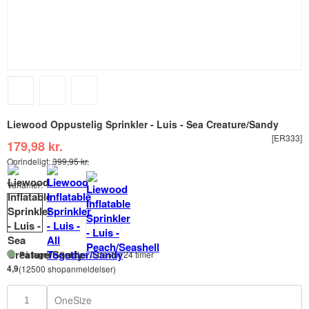
Liewood Oppustelig Sprinkler - Luis - Sea Creature/Sandy
[ER333]
179,98 kr.
Oprindeligt:
399,95 kr.
Varianter:
På lager
- Sendes indenfor 24 timer
4,9
(12500 shopanmeldelser)
OneSize