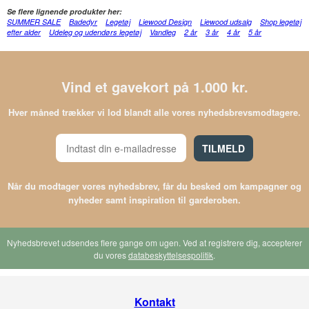
Se flere lignende produkter her:
SUMMER SALE
Badedyr
Legetøj
Liewood Design
Liewood udsalg
Shop legetøj
efter alder
Udeleg og udendørs legetøj
Vandleg
2 år
3 år
4 år
5 år
Vind et gavekort på 1.000 kr.
Hver måned trækker vi lod blandt alle vores nyhedsbrevsmodtagere.
TILMELD
Når du modtager vores nyhedsbrev, får du besked om kampagner og
nyheder samt inspiration til garderoben.
Nyhedsbrevet udsendes flere gange om ugen. Ved at registrere dig, accepterer
du vores
databeskyttelsespolitik
.
Kontakt