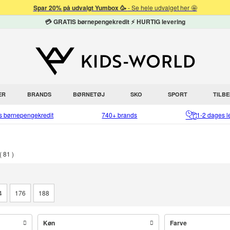
Spar 20% på udvalgt Yumbox 🥳
- Se hele udvalget her 🤩
💳 GRATIS børnepengekredit ⚡ HURTIG levering
ER
BRANDS
BØRNETØJ
SKO
SPORT
TILB
is børnepengekredit
740+ brands
1-2 dages l
81
4
176
188
Køn
Farve