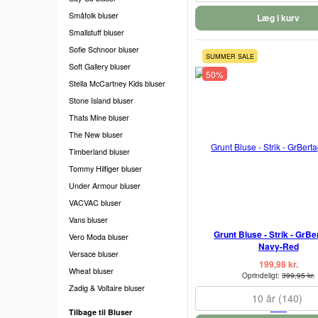
Småfolk bluser
Læg i kurv
Smallstuff bluser
Sofie Schnoor bluser
SUMMER SALE
Soft Gallery bluser
50%
Stella McCartney Kids bluser
Stone Island bluser
Thats Mine bluser
The New bluser
Timberland bluser
Tommy Hilfiger bluser
Under Armour bluser
VACVAC bluser
Vans bluser
Grunt Bluse - Strik - GrBe
Vero Moda bluser
Navy-Red
Versace bluser
199,98 kr.
Wheat bluser
Oprindeligt:
399,95 kr.
Zadig & Voltaire bluser
10 år (140)
Tilbage til Bluser