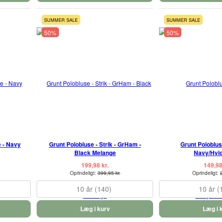
SUMMER SALE
SUMMER SALE
50%
50%
e - Navy
Grunt Polobluse - Strik - GrHam -
Grunt Poloblus
Black Melange
Navy/Hvid
199,98 kr.
149,98
Oprindeligt:
399,95 kr.
Oprindeligt:
10 år (140)
10 år (
Læg i kurv
Læg i 