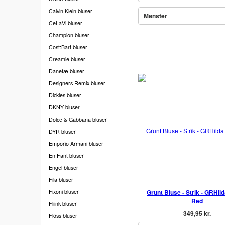
Calvin Klein bluser
Mønster
CeLaVi bluser
Champion bluser
Cost:Bart bluser
Creamie bluser
Danefæ bluser
Designers Remix bluser
Dickies bluser
DKNY bluser
Dolce & Gabbana bluser
DYR bluser
Emporio Armani bluser
En Fant bluser
Engel bluser
Fila bluser
Fixoni bluser
Grunt Bluse - Strik - GRHild
Red
Fliink bluser
349,95 kr.
Flöss bluser