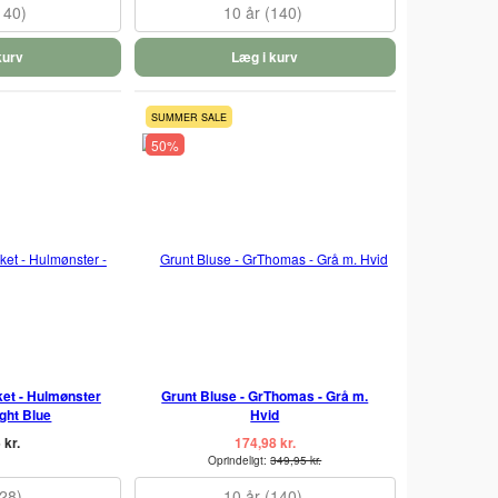
140)
10 år (140)
kurv
Læg i kurv
SUMMER SALE
50%
ket - Hulmønster
Grunt Bluse - GrThomas - Grå m.
ight Blue
Hvid
 kr.
174,98 kr.
Oprindeligt:
349,95 kr.
128)
10 år (140)