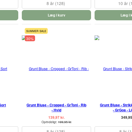
8 år (128)
10 år (
Læg i kurv
Læg i 
SUMMER SALE
30%
Sort
Grunt Bluse - Cropped - GrToni - Rib
Grunt Bluse - Strik
- Hvid
- GrGoa - L
139,97 kr.
349,95
Oprindeligt:
199,95 kr.
8 år (128)
8 år (