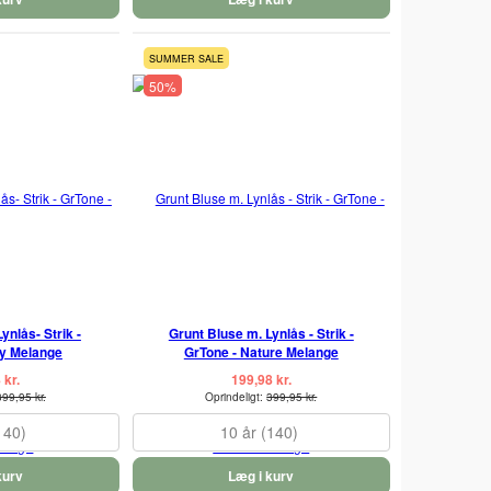
SUMMER SALE
50%
ynlås- Strik -
Grunt Bluse m. Lynlås - Strik -
vy Melange
GrTone - Nature Melange
 kr.
199,98 kr.
399,95 kr.
Oprindeligt:
399,95 kr.
140)
10 år (140)
kurv
Læg i kurv