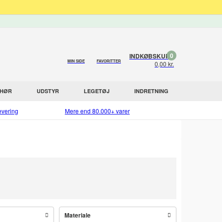
0
INDKØBSKURV
MIN SIDE
FAVORITTER
0,00 kr.
EHØR
UDSTYR
LEGETØJ
INDRETNING
evering
Mere end 80.000+ varer
Materiale