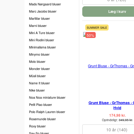
Mads Nørgaard bluser
Læg i kurv
Marc Jacobs bluser
MarMar bluser
Marni bluser
SUMMER SALE
Mini A Ture bluser
50%
Mini Rodini bluser
Minimalisma bluser
Minymo bluser
Molo bluser
Moncler bluser
Müsli bluser
Name It bluser
Nike bluser
Noa Noa miniature bluser
Grunt Bluse - GrThomas - 
Petit Piao bluser
Hvid
Polo Ralph Lauren bluser
174,98 kr.
Rosemunde bluser
Oprindeligt:
349,95 kr.
Roxy bluser
10 år (140)
Say-So bluser