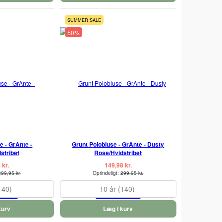
SUMMER SALE
50%
e - GrAnte -
Grunt Polobluse - GrAnte - Dusty
stribet
Rose/Hvidstribet
 kr.
149,98 kr.
299,95 kr.
Oprindeligt:
299,95 kr.
140)
10 år (140)
kurv
Læg i kurv