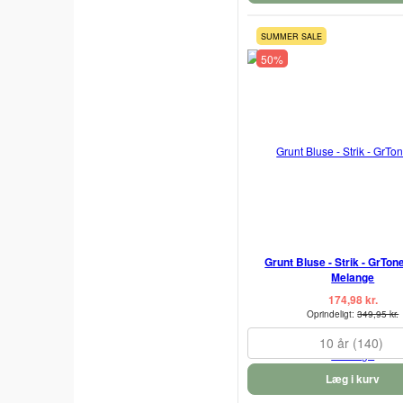
SUMMER SALE
50%
Grunt Bluse - Strik - GrTon
Melange
174,98 kr.
Oprindeligt:
349,95 kr.
10 år (140)
Læg i kurv