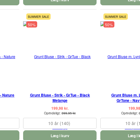
SUMMER SALE
SUMMER SALE
50%
50%
 - Nature
Grunt Bluse - Strik - GrTue - Black
Grunt Bluse m. L
Melange
GrTone - Na
199,98 kr.
199,98
Oprindeligt:
399,95 kr.
Oprindeligt:
10 år (140)
10 år (
Læg i kurv
Læg i 