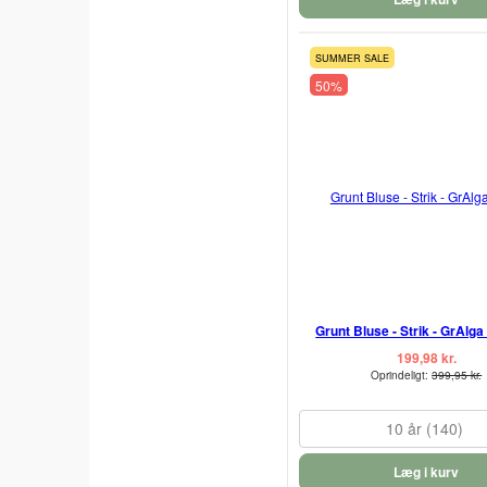
SUMMER SALE
50%
Grunt Bluse - Strik - GrAlga
199,98 kr.
Oprindeligt:
399,95 kr.
10 år (140)
Læg i kurv