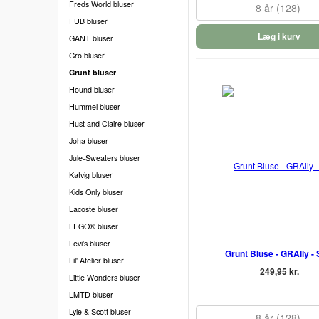
Freds World bluser
8 år (128)
FUB bluser
Læg i kurv
GANT bluser
Gro bluser
Grunt bluser
Hound bluser
Hummel bluser
Hust and Claire bluser
Joha bluser
Jule-Sweaters bluser
Katvig bluser
Kids Only bluser
Lacoste bluser
LEGO® bluser
Levi's bluser
Grunt Bluse - GRAlly - 
Lil' Atelier bluser
249,95 kr.
Little Wonders bluser
LMTD bluser
Lyle & Scott bluser
8 år (128)