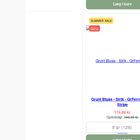
Læg i kurv
SUMMER SALE
50%
Grunt Bluse - Strik - GrFerr
Stripe
174,98 kr.
Oprindeligt:
349,95 kr.
8 år (128)
Læg i kurv