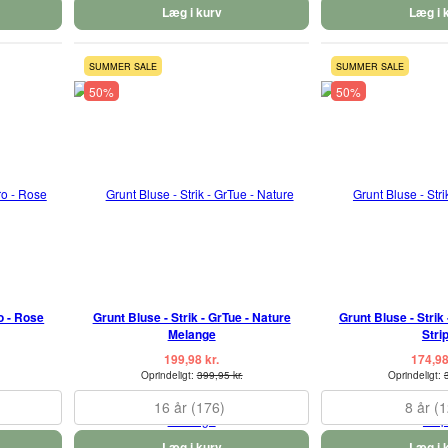
Læg i kurv
Læg i 
SUMMER SALE
SUMMER SALE
50%
50%
o - Rose
Grunt Bluse - Strik - GrTue - Nature
Grunt Bluse - Strik
Melange
Stri
199,98 kr.
174,98
Oprindeligt:
399,95 kr.
Oprindeligt:
16 år (176)
8 år (
Læg i kurv
Læg i 