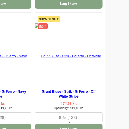
kurv
Læg i kurv
SUMMER SALE
50%
 - GrFerro - Navy
Grunt Bluse - Strik - GrFerro - Off
pe
White Stripe
 kr.
174,98 kr.
349,95 kr.
Oprindeligt:
349,95 kr.
128)
8 år (128)
kurv
Læg i kurv