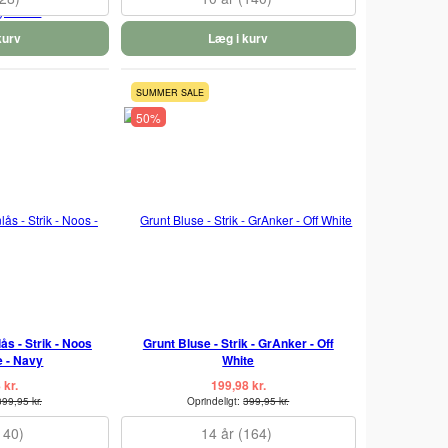
kurv
Læg i kurv
SUMMER SALE
50%
ås - Strik - Noos
Grunt Bluse - Strik - GrAnker - Off
e - Navy
White
 kr.
199,98 kr.
399,95 kr.
Oprindeligt:
399,95 kr.
140)
14 år (164)