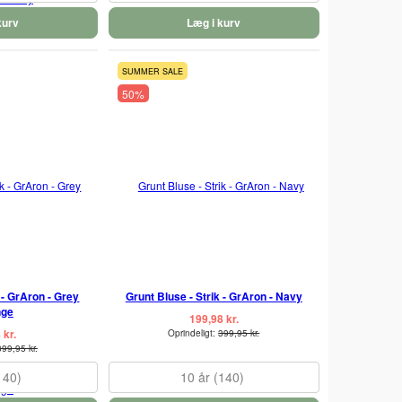
kurv
Læg i kurv
SUMMER SALE
50%
 - GrAron - Grey
Grunt Bluse - Strik - GrAron - Navy
nge
199,98 kr.
 kr.
Oprindeligt:
399,95 kr.
399,95 kr.
140)
10 år (140)