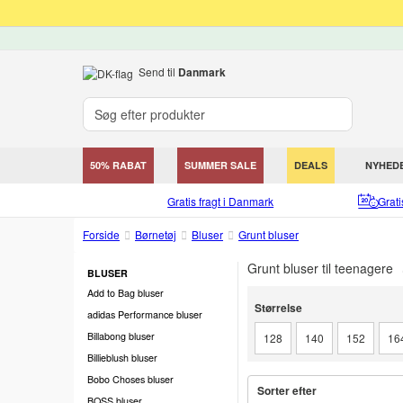
Send til
Danmark
50% RABAT
SUMMER SALE
DEALS
NYHED
Gratis fragt i Danmark
Grat
Forside
Børnetøj
Bluser
Grunt bluser
Grunt bluser til teenagere
BLUSER
Add to Bag bluser
Størrelse
Størrelse
adidas Performance bluser
Billabong bluser
128
140
152
16
Billieblush bluser
Bobo Choses bluser
Sorter efter
BOSS bluser