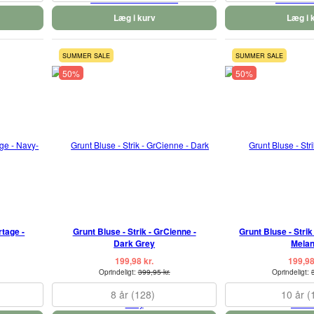
Læg i kurv
Læg i 
SUMMER SALE
SUMMER SALE
50%
50%
rtage -
Grunt Bluse - Strik - GrCienne -
Grunt Bluse - Strik
Dark Grey
Mela
199,98 kr.
199,98
Oprindeligt:
399,95 kr.
Oprindeligt:
8 år (128)
10 år (