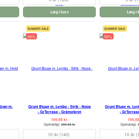
Læg i kurv
Læg i 
SUMMER SALE
SUMMER SALE
50%
50%
Grøn m.
Grunt Bluse m. Lynlås - Strik - Noos
Grunt Bluse m. Lynl
- GrTerrase - Gråmeleret
- GrTerras
199,98 kr.
199,98
Oprindeligt:
399,95 kr.
Oprindeligt:
10 år (140)
10 år (