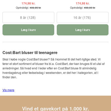
174,98 kr.
174,98 kr.
Oprindeligt:
499,95 kr.
Oprindeligt:
499,95 kr.
8 år (128)
16 år (176)
Læg i kurv
Læg i kurv
Cost:Bart bluser til teenagere
Skal I købe nogle Cost:Bart bluser? Så I kommet til det helt rigtige sted. Vi
fører et stort sortiment af bluser fra bl.a. Cost:Bart, der kan bruges til et utal af
anledninger. Så hvad end I leder efter en Cost:Bart bluse til almindelig
hverdagsbrug eller fødselsdag i weekenden, er det her i kategorien, at I
finder den.
Pæne varianter af bl.a. bluser fra Cost:Bart
Vis mere
Her på Kids-world.dk bestræber vi os på, at have noget som passer ind i
jeres garderobe. Vi sælger derfor bluser i en bred vifte af materialer og
mønstre samt farver såsom sort, rød og rosa.
Vind et gavekort på 1.000 kr.