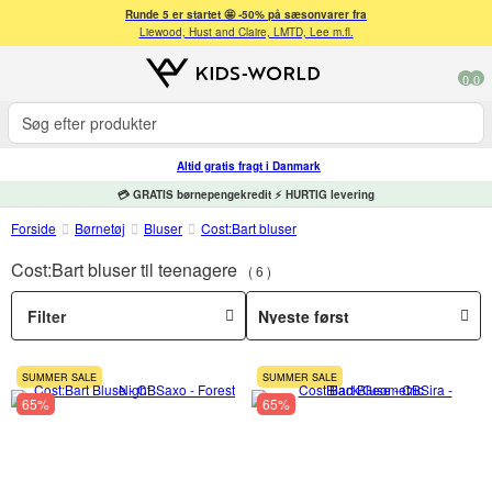
Runde 5 er startet 🤩 -50% på sæsonvarer fra
Liewood, Hust and Claire, LMTD, Lee m.fl.
0
0
Altid gratis fragt i Danmark
💳 GRATIS børnepengekredit ⚡ HURTIG levering
Forside
Børnetøj
Bluser
Cost:Bart bluser
Cost:Bart bluser til teenagere
6
Filter
SUMMER SALE
SUMMER SALE
65%
65%