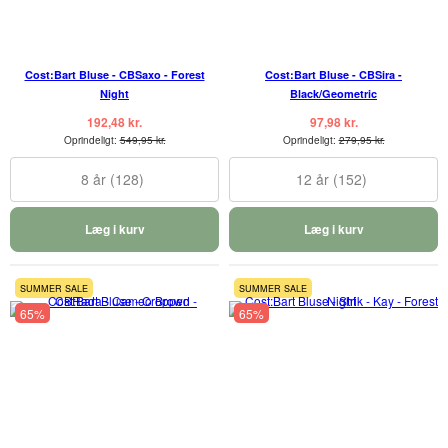
Cost:Bart Bluse - CBSaxo - Forest
Cost:Bart Bluse - CBSira -
Night
Black/Geometric
192,48 kr.
97,98 kr.
Oprindeligt:
549,95 kr.
Oprindeligt:
279,95 kr.
8 år (128)
12 år (152)
Læg i kurv
Læg i kurv
SUMMER SALE
SUMMER SALE
65%
65%