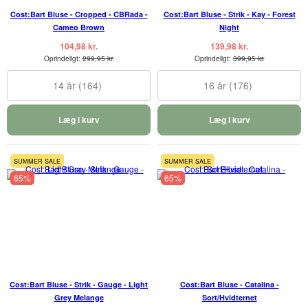
Cost:Bart Bluse - Cropped - CBRada -
Cost:Bart Bluse - Strik - Kay - Forest
Cameo Brown
Night
104,98 kr.
139,98 kr.
Oprindeligt:
299,95 kr.
Oprindeligt:
399,95 kr.
14 år (164)
16 år (176)
Læg i kurv
Læg i kurv
SUMMER SALE
SUMMER SALE
65%
65%
Cost:Bart Bluse - Strik - Gauge - Light
Cost:Bart Bluse - Catalina -
Grey Melange
Sort/Hvidternet