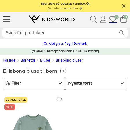
Spar 20% på udvalgt Yumbox 🥳
Se hele udvalget her 🤩
0
0
Altid gratis fragt i Danmark
💳 GRATIS børnepengekredit ⚡ HURTIG levering
Forside
Børnetøj
Bluser
Billabong bluser
Billabong bluse til børn
1
Filter
SUMMER SALE
50%