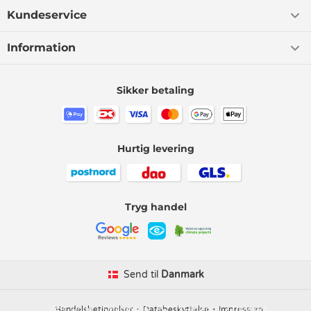
Kundeservice
Information
Sikker betaling
Hurtig levering
Tryg handel
Send til
Danmark
Kids-world
Handelsbetingelser
Smedevej 6
Databeskyttelse
6710 Esbjerg V
Impressum
Danmark