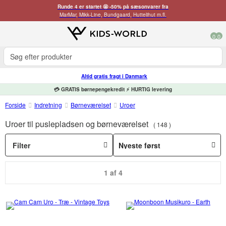
Runde 4 er startet 🤩 -50% på sæsonvarer fra
MarMar, Mikk-Line, Bundgaard, Huttelihut m.fl.
0
0
Altid gratis fragt i Danmark
💳 GRATIS børnepengekredit ⚡ HURTIG levering
Forside
Indretning
Børneværelset
Uroer
Uroer til puslepladsen og børneværelset
148
Filter
1 af 4