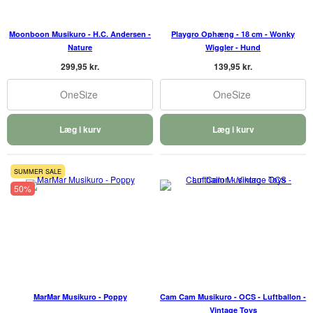
Moonboon Musikuro - H.C. Andersen -
Playgro Ophæng - 18 cm - Wonky
Nature
Wiggler - Hund
299,95 kr.
139,95 kr.
OneSize
OneSize
Læg i kurv
Læg i kurv
SUMMER SALE
50%
MarMar Musikuro - Poppy
Cam Cam Musikuro - OCS - Luftballon -
Vintage Toys