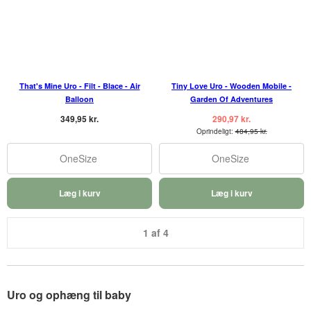
That's Mine Uro - Filt - Blace - Air
Tiny Love Uro - Wooden Mobile -
Balloon
Garden Of Adventures
349,95 kr.
290,97 kr.
Oprindeligt:
484,95 kr.
OneSize
OneSize
Læg i kurv
Læg i kurv
1 af 4
Uro og ophæng til baby