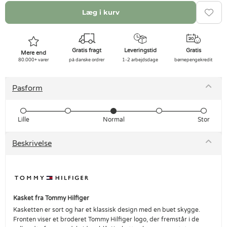
Læg i kurv
Gratis fragt
Leveringstid
Gratis
Mere end
80.000+ varer
på danske ordrer
1-2 arbejdsdage
børnepengekredit
Pasform
Lille
Normal
Stor
Beskrivelse
Kasket fra Tommy Hilfiger
Kasketten er sort og har et klassisk design med en buet skygge.
Fronten viser et broderet Tommy Hilfiger logo, der fremstår i de