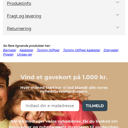
Produktinfo
Fragt og levering
Returnering
Se flere lignende produkter her:
Børnetøj
Kasketter
Tommy Hilfiger
Tommy Hilfiger kasketter
Drengetøj
Pigetøj
Unisex-tøj
Vind et gavekort på 1.000 kr.
Hver måned trækker vi lod blandt alle vores
nyhedsbrevsmodtagere.
TILMELD
Når du modtager vores nyhedsbrev, får du besked om
kampagner og nyheder samt inspiration til garderoben.