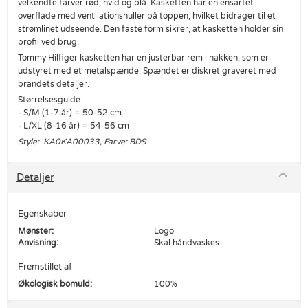
velkendte farver rød, hvid og blå. Kasketten har en ensartet
overflade med ventilationshuller på toppen, hvilket bidrager til et
strømlinet udseende. Den faste form sikrer, at kasketten holder sin
profil ved brug.
Tommy Hilfiger kasketten har en justerbar rem i nakken, som er
udstyret med et metalspænde. Spændet er diskret graveret med
brandets detaljer.
Størrelsesguide:
- S/M (1-7 år) = 50-52 cm
- L/XL (8-16 år) = 54-56 cm
Style: KA0KA00033, Farve: BDS
Detaljer
Egenskaber
Mønster:
Logo
Anvisning:
Skal håndvaskes
Fremstillet af
Økologisk bomuld:
100%