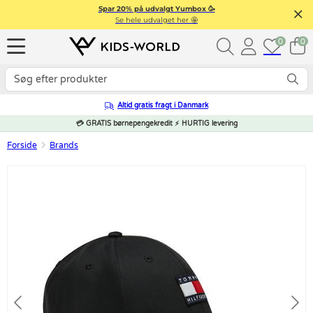
Spar 20% på udvalgt Yumbox 🥳
Se hele udvalget her 🤩
0
0
Altid gratis fragt i Danmark
💳 GRATIS børnepengekredit ⚡ HURTIG levering
Forside
Brands