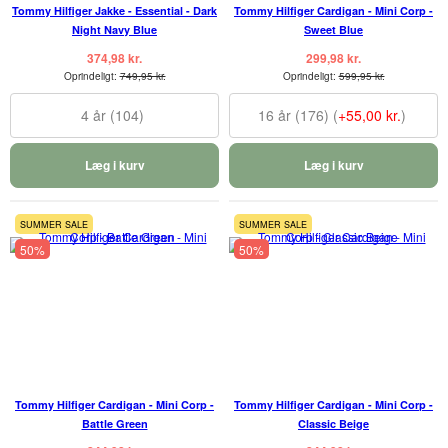
Tommy Hilfiger Jakke - Essential - Dark
Tommy Hilfiger Cardigan - Mini Corp -
Night Navy Blue
Sweet Blue
374,98 kr.
299,98 kr.
Oprindeligt:
749,95 kr.
Oprindeligt:
599,95 kr.
4 år (104)
16 år (176) (
+55,00 kr.
)
Læg i kurv
Læg i kurv
SUMMER SALE
SUMMER SALE
50%
50%
Tommy Hilfiger Cardigan - Mini Corp -
Tommy Hilfiger Cardigan - Mini Corp -
Battle Green
Classic Beige