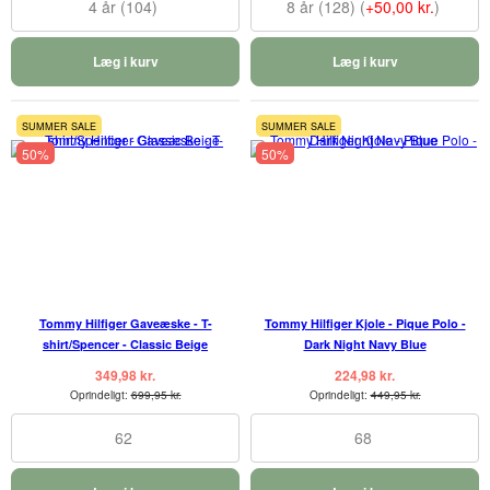
4 år (104)
8 år (128) (
+50,00 kr.
)
Læg i kurv
Læg i kurv
SUMMER SALE
SUMMER SALE
50%
50%
Tommy Hilfiger Gaveæske - T-
Tommy Hilfiger Kjole - Pique Polo -
shirt/Spencer - Classic Beige
Dark Night Navy Blue
349,98 kr.
224,98 kr.
Oprindeligt:
699,95 kr.
Oprindeligt:
449,95 kr.
62
68