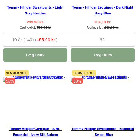
Tommy Hilfiger Sweatpants - Light
Tommy Hilfiger Leggings - Dark Night
Grey Heather
Navy Blue
299,98 kr.
134,98 kr.
Oprindeligt:
599,95 kr.
Oprindeligt:
269,95 kr.
10 år (140) (
+55,00 kr.
)
62
Læg i kurv
Læg i kurv
SUMMER SALE
SUMMER SALE
50%
50%
Tommy Hilfiger Cardigan - Strik -
Tommy Hilfiger Sweatpants - Essential
Essential - Ivory Silk Stripes
- Sweet Blue