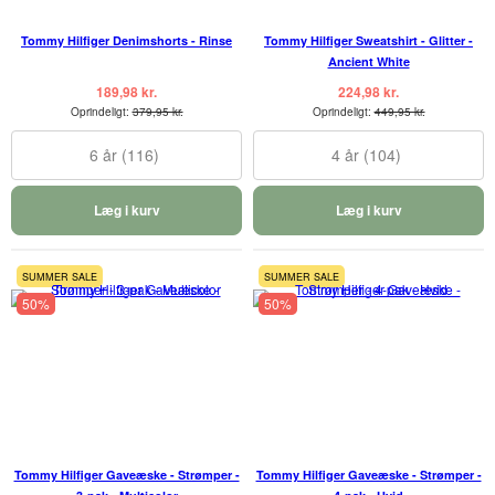
Tommy Hilfiger Denimshorts - Rinse
Tommy Hilfiger Sweatshirt - Glitter -
Ancient White
189,98 kr.
224,98 kr.
Oprindeligt:
379,95 kr.
Oprindeligt:
449,95 kr.
6 år (116)
4 år (104)
Læg i kurv
Læg i kurv
SUMMER SALE
SUMMER SALE
50%
50%
Tommy Hilfiger Gaveæske - Strømper -
Tommy Hilfiger Gaveæske - Strømper -