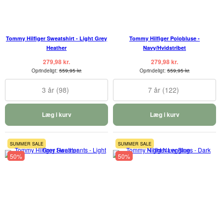
Tommy Hilfiger Sweatshirt - Light Grey
Tommy Hilfiger Polobluse -
Heather
Navy/Hvidstribet
279,98 kr.
279,98 kr.
Oprindeligt:
559,95 kr.
Oprindeligt:
559,95 kr.
3 år (98)
7 år (122)
Læg i kurv
Læg i kurv
SUMMER SALE
SUMMER SALE
50%
50%