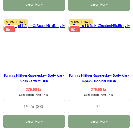
Læg i kurv
Læg i kurv
SUMMER SALE
SUMMER SALE
50%
50%
Tommy Hilfiger Gaveæske - Body k/æ -
Tommy Hilfiger Gaveæske - Body k/æ -
3-pak - Sweet Blue
3-pak - Tropical Blush
279,98 kr.
279,98 kr.
Oprindeligt:
559,95 kr.
Oprindeligt:
559,95 kr.
1½ år (86)
74
Læg i kurv
Læg i kurv