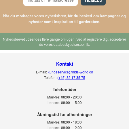
Når du modtager vores nyhedsbrev, får du besked om kampagner og
nyheder samt inspiration til garderoben.
Nyhedsbrevet udsendes flere gange om ugen. Ved at registrere dig, accepterer
du vores
databeskyttelsespolitik
.
Kontakt
E-mail:
kundeservice@kids-world.dk
Telefon:
(+45) 32 17 35 75
Telefontider
Man-fre:
08:00 - 20:00
Lør-søn:
09:00 - 15:00
Man-fre:
08:00 - 18:00
Lør-søn:
09:00 - 12:00