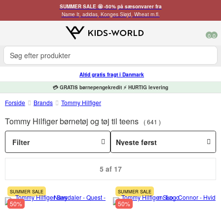
SUMMER SALE 🤩 -50% på sæsonvarer fra
Name It, adidas, Konges Sløjd, Wheat m.fl.
0
0
Altid gratis fragt i Danmark
💳 GRATIS børnepengekredit ⚡ HURTIG levering
Forside
Brands
Tommy Hilfiger
Tommy Hilfiger børnetøj og tøj til teens
641
Filter
5 af 17
SUMMER SALE
SUMMER SALE
50%
50%