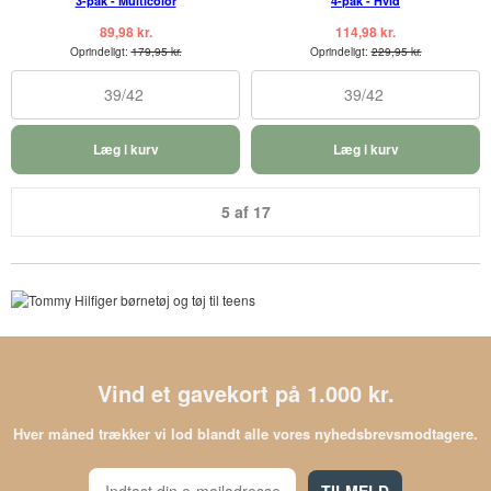
3-pak - Multicolor
4-pak - Hvid
89,98 kr.
114,98 kr.
Oprindeligt:
179,95 kr.
Oprindeligt:
229,95 kr.
39/42
39/42
Læg i kurv
Læg i kurv
5 af 17
Vind et gavekort på 1.000 kr.
Hver måned trækker vi lod blandt alle vores nyhedsbrevsmodtagere.
TILMELD