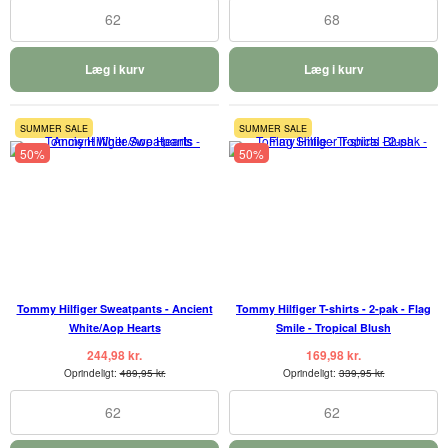
62
68
Læg i kurv
Læg i kurv
SUMMER SALE
SUMMER SALE
50%
50%
Tommy Hilfiger Sweatpants - Ancient
Tommy Hilfiger T-shirts - 2-pak - Flag
White/Aop Hearts
Smile - Tropical Blush
244,98 kr.
169,98 kr.
Oprindeligt:
489,95 kr.
Oprindeligt:
339,95 kr.
62
62