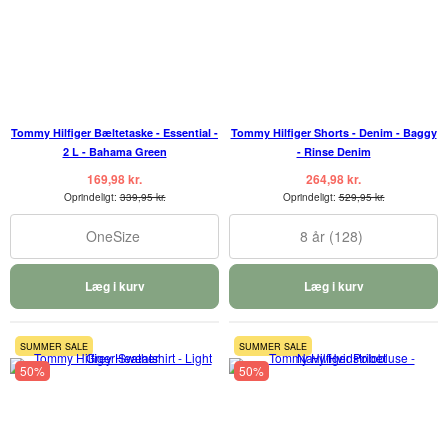
Tommy Hilfiger Bæltetaske - Essential -
Tommy Hilfiger Shorts - Denim - Baggy
2 L - Bahama Green
- Rinse Denim
169,98 kr.
264,98 kr.
Oprindeligt:
339,95 kr.
Oprindeligt:
529,95 kr.
OneSize
8 år (128)
Læg i kurv
Læg i kurv
SUMMER SALE
SUMMER SALE
50%
50%