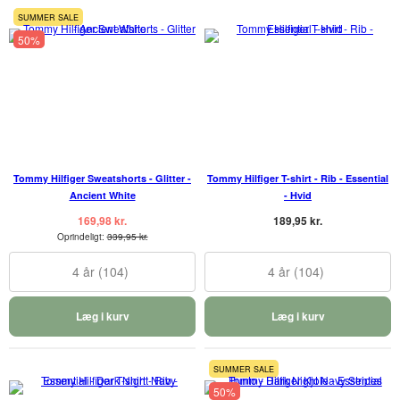
SUMMER SALE
50%
Tommy Hilfiger Sweatshorts - Glitter -
Tommy Hilfiger T-shirt - Rib - Essential
Ancient White
- Hvid
169,98 kr.
189,95 kr.
Oprindeligt:
339,95 kr.
4 år (104)
4 år (104)
Læg i kurv
Læg i kurv
SUMMER SALE
50%