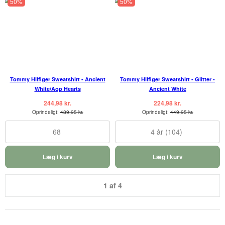
50%
50%
Tommy Hilfiger Sweatshirt - Ancient
Tommy Hilfiger Sweatshirt - Glitter -
White/Aop Hearts
Ancient White
244,98 kr.
224,98 kr.
Oprindeligt:
489,95 kr.
Oprindeligt:
449,95 kr.
68
4 år (104)
Læg i kurv
Læg i kurv
1 af 4