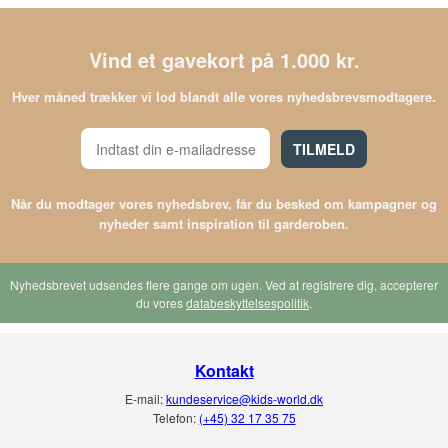
Vind et gavekort på 1.000 kr.
Hver måned trækker vi lod blandt alle vores nyhedsbrevsmodtagere.
TILMELD
Når du modtager vores nyhedsbrev, får du besked om kampagner og
nyheder samt inspiration til garderoben.
Nyhedsbrevet udsendes flere gange om ugen. Ved at registrere dig, accepterer
du vores
databeskyttelsespolitik
.
Kontakt
E-mail:
kundeservice@kids-world.dk
Telefon:
(+45) 32 17 35 75