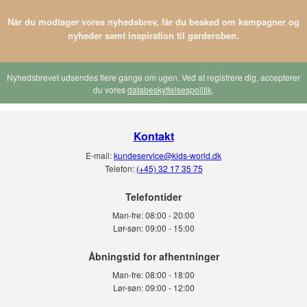
Når du modtager vores nyhedsbrev, får du besked om kampagner og
nyheder samt inspiration til garderoben.
Nyhedsbrevet udsendes flere gange om ugen. Ved at registrere dig, accepterer
du vores
databeskyttelsespolitik
.
Kontakt
E-mail:
kundeservice@kids-world.dk
Telefon:
(+45) 32 17 35 75
Telefontider
Man-fre:
08:00 - 20:00
Lør-søn:
09:00 - 15:00
Man-fre:
08:00 - 18:00
Lør-søn:
09:00 - 12:00