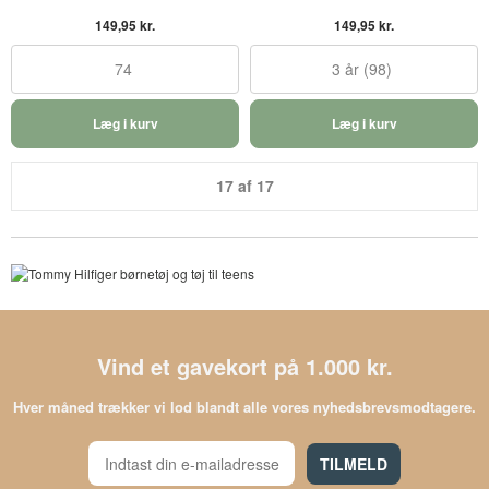
149,95 kr.
149,95 kr.
74
3 år (98)
Læg i kurv
Læg i kurv
17 af 17
Vind et gavekort på 1.000 kr.
Hver måned trækker vi lod blandt alle vores nyhedsbrevsmodtagere.
TILMELD