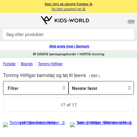
Spar 20% på udvalgt Yumbox 🥳
Se hele udvalget her 🤩
0
0
Altid gratis fragt i Danmark
💳 GRATIS børnepengekredit ⚡ HURTIG levering
Forside
Brands
Tommy Hilfiger
Tommy Hilfiger børnetøj og tøj til teens
660
Filter
17 af 17