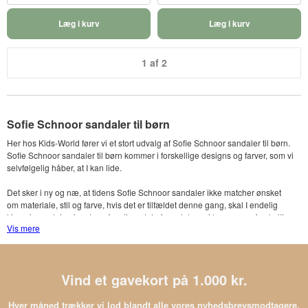
Læg i kurv
Læg i kurv
1 af 2
Sofie Schnoor sandaler til børn
Her hos Kids-World fører vi et stort udvalg af Sofie Schnoor sandaler til børn.
Sofie Schnoor sandaler til børn kommer i forskellige designs og farver, som vi
selvfølgelig håber, at I kan lide.
Det sker i ny og næ, at tidens Sofie Schnoor sandaler ikke matcher ønsket
om materiale, stil og farve, hvis det er tilfældet denne gang, skal I endelig
kigge jer omkring i resten af sortimentet af sandaler - vi har mange forskellige
Vis mere
sandaler på lager.
Kæmpe udvalg af sandaler fra Sofie Schnoor
Vind et gavekort på 1.000 kr.
Er det en Sofie Schnoor sandal med tå-split eller måske en rem som
lukkemekanisme, i er på udkig efter? Så er I kommet til det helt rigtige sted.
Hver måned trækker vi lod blandt alle vores nyhedsbrevsmodtagere.