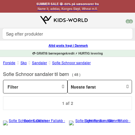
SUMMER SALE 🤩 -50% på sæsonvarer fra
Name It, adidas, Konges Sløjd, Wheat m.fl.
0
0
Altid gratis fragt i Danmark
💳 GRATIS børnepengekredit ⚡ HURTIG levering
Forside
Sko
Sandaler
Sofie Schnoor sandaler
Sofie Schnoor sandaler til børn
48
Filter
1 af 2