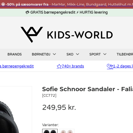
t 🤩 -50% på sæsonvarer fra
- MarMar, Mikk-Line, Bundgaard, Huttelihut m.f
💳 GRATIS børnepengekredit ⚡ HURTIG levering
BRANDS
BØRNETØJ
SKO
SPORT
TILBEHØ
is børnepengekredit
740+ brands
1-2 dages l
Sofie Schnoor Sandaler - Fal
[CC772]
249,95 kr.
Varianter: