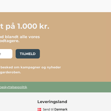
 på 1.000 kr.
d blandt alle vores
dtagere.
TILMELD
du besked om kampagner og nyheder
l garderoben.
beskyttelsespolitik
.
Leveringsland
Send til
Danmark