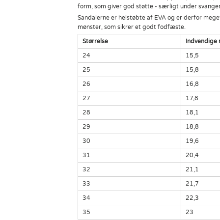
form, som giver god støtte - særligt under svange
Sandalerne er helstøbte af EVA og er derfor meget
mønster, som sikrer et godt fodfæste.
Størrelse
Indvendige 
24
15,5
25
15,8
26
16,8
27
17,8
28
18,1
29
18,8
30
19,6
31
20,4
32
21,1
33
21,7
34
22,3
35
23