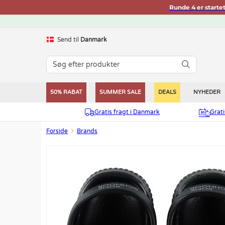
Runde 4 er starte
Send til
Danmark
50% RABAT
SUMMER SALE
DEALS
NYHEDER
Gratis fragt i Danmark
Grat
Forside
Brands