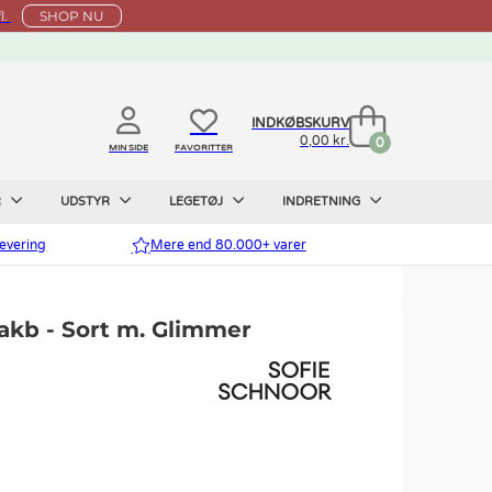
l.
SHOP NU
INDKØBSKURV
0,00 kr.
0
MIN SIDE
FAVORITTER
R
UDSTYR
LEGETØJ
INDRETNING
evering
Mere end 80.000+ varer
iakb - Sort m. Glimmer