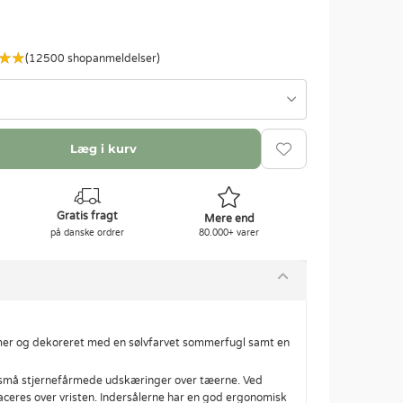
(12500 shopanmeldelser)
Læg i kurv
Gratis fragt
Mere end
på danske ordrer
80.000+ varer
mmer og dekoreret med en sølvfarvet sommerfugl samt en
 små stjernefårmede udskæringer over tæerne. Ved
aceres over vristen. Indersålerne har en god ergonomisk