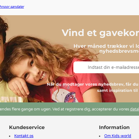
hnoor sandaler
Vind et gavekort
Hver måned trækker vi lo
nyhedsbrevsmo
Når du modtager vores nyhedsbrev, får 
samt inspiration ti
ndes flere gange om ugen. Ved at registrere dig, accepterer du vores
data
Kundeservice
Information
Kontakt os
Om Kids-world