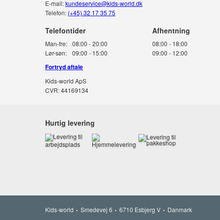
E-mail:
kundeservice@kids-world.dk
Telefon:
(+45) 32 17 35 75
Telefontider
Man-fre:
08:00 - 20:00
08:00 - 18:00
Lør-søn:
09:00 - 15:00
09:00 - 12:00
Fortryd aftale
Kids-world ApS
CVR: 44169134
Hurtig levering
Kids-world
Smedevej 6
6710 Esbjerg V
Danmark