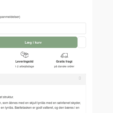
panmeldelser)
Læg i kurv
Leveringstid
Gratis fragt
1-2 arbejdsdage
på danske ordrer
t struktur.
m, som åbnes med en skjult lynlås med en sølvfarvet skyder,
en lynlås. Bæltetasken er godt vatteret, og den bæres i en