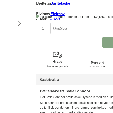
På lager
- Sendes indenfor 24 timer
4,9
(12500 sho
OneSize
Gratis
Mere end
børnepengekredit
80.000+ varer
Beskrivelse
Bæltetaske fra Sofie Schnoor
Flot Sofie Schnoor bæltetaske i lysebrun med en quilte
Sofie Schnoor bæltetasken består af et stort hovedru
og fortil sidder der en mindre lomme, som lukkes med 
smal, justerbar rem med et klikspænde.