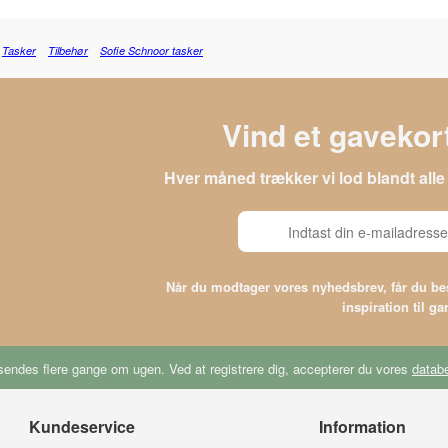
Tasker
Tilbehør
Sofie Schnoor tasker
Vind et gavekort
Hver måned trækker vi lod blandt al
Når du modtager vores nyhedsbrev, får du 
inspiration til g
endes flere gange om ugen. Ved at registrere dig, accepterer du vores
databe
Kundeservice
Information