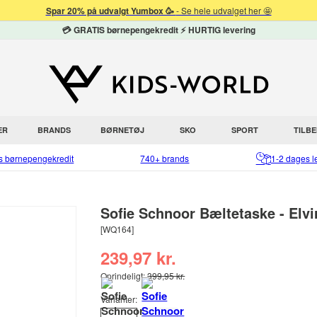
Spar 20% på udvalgt Yumbox 🥳
- Se hele udvalget her 🤩
💳 GRATIS børnepengekredit ⚡ HURTIG levering
ER
BRANDS
BØRNETØJ
SKO
SPORT
TILB
is børnepengekredit
740+ brands
1-2 dages l
Sofie Schnoor Bæltetaske - Elvi
[WQ164]
239,97 kr.
Oprindeligt:
399,95 kr.
Varianter: