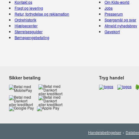
Kontakt os
Om Kids-world
Fragt og levering
Jobs
Retur, fortrydelse og reklamation
Presserum
Ordrehistorik
Spørgsmål og svar
Hjælpecenter
Afmeld nyhedsbrev
Størrelsesguider
Gavekort
Børnepengebetaling
Sikker betaling
Tryg handel
Handelsbetingelser
Databes