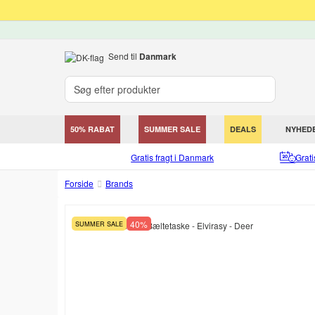
Send til
Danmark
50% RABAT
SUMMER SALE
DEALS
NYHED
Gratis fragt i Danmark
Grat
Forside
Brands
40%
SUMMER SALE