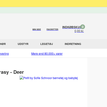
0
INDKØBSKURV
MIN SIDE
FAVORITTER
0,00 kr.
EHØR
UDSTYR
LEGETØJ
INDRETNING
evering
Mere end 80.000+ varer
rasy - Deer