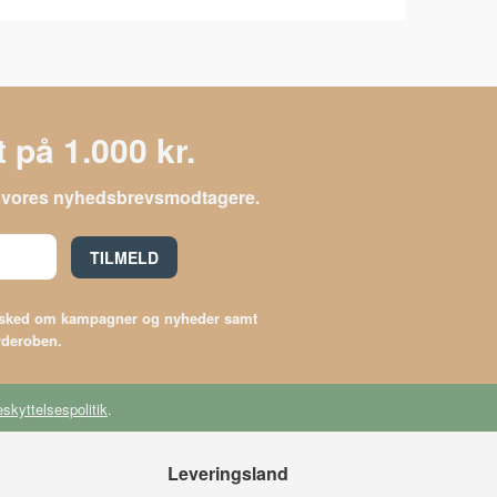
 på 1.000 kr.
le vores nyhedsbrevsmodtagere.
TILMELD
besked om kampagner og nyheder samt
arderoben.
skyttelsespolitik
.
Leveringsland