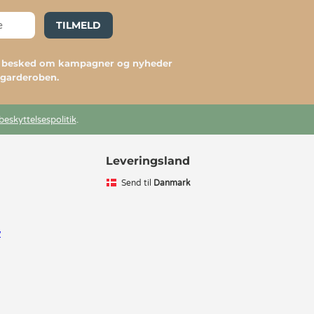
TILMELD
du besked om kampagner og nyheder
l garderoben.
beskyttelsespolitik
.
Leveringsland
Send til
Danmark
v