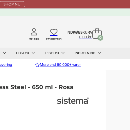
SHOP NU
INDKØBSKURV
0,00 kr.
0
MIN SIDE
FAVORITTER
R
UDSTYR
LEGETØJ
INDRETNING
evering
Mere end 80.000+ varer
ess Steel - 650 ml - Rosa