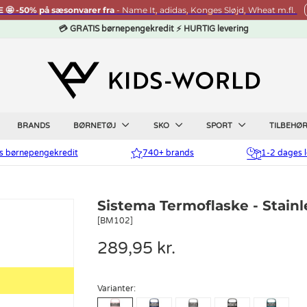
🤩 -50% på sæsonvarer fra
- Name It, adidas, Konges Sløjd, Wheat m.fl.
💳 GRATIS børnepengekredit ⚡ HURTIG levering
BRANDS
BØRNETØJ
SKO
SPORT
TILBEHØ
is børnepengekredit
740+ brands
1-2 dages l
Sistema Termoflaske - Stainl
[BM102]
289,95 kr.
Varianter: