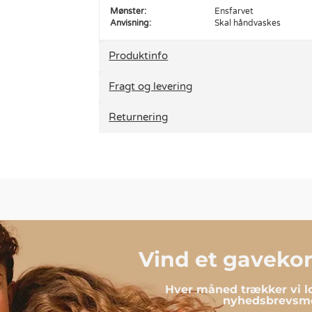
Mønster:
Ensfarvet
Anvisning:
Skal håndvaskes
Produktinfo
Fragt og levering
Returnering
Vind et gavekort
Hver måned trækker vi lo
nyhedsbrevsmo