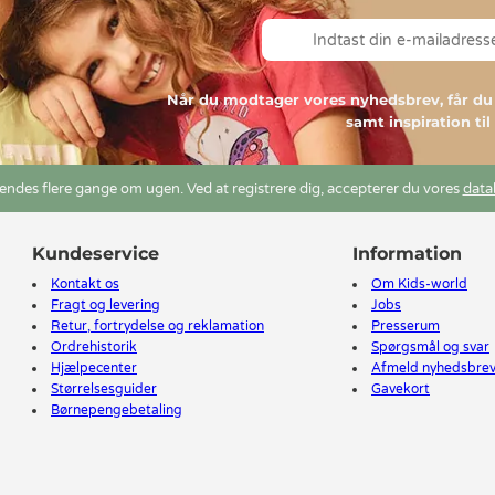
Når du modtager vores nyhedsbrev, får 
samt inspiration ti
ndes flere gange om ugen. Ved at registrere dig, accepterer du vores
data
Kundeservice
Information
Kontakt os
Om Kids-world
Fragt og levering
Jobs
Retur, fortrydelse og reklamation
Presserum
Ordrehistorik
Spørgsmål og svar
Hjælpecenter
Afmeld nyhedsbre
Størrelsesguider
Gavekort
Børnepengebetaling