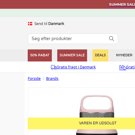
SUMMER SALE 
Send til
Danmark
50% RABAT
SUMMER SALE
DEALS
NYHEDER
Gratis fragt i Danmark
Grat
Forside
Brands
VAREN ER UDSOLGT