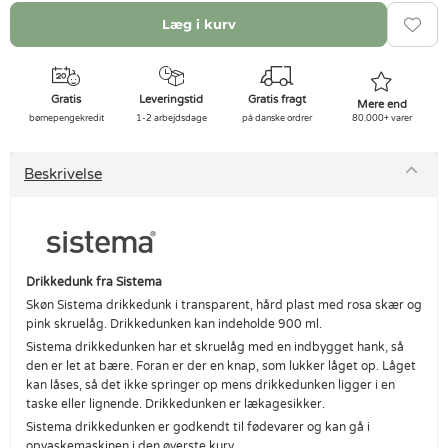
Læg i kurv
Gratis
Leveringstid
Gratis fragt
Mere end
børnepengekredit
1-2 arbejdsdage
på danske ordrer
80.000+ varer
Beskrivelse
Drikkedunk fra Sistema
Skøn Sistema drikkedunk i transparent, hård plast med rosa skær og
pink skruelåg. Drikkedunken kan indeholde 900 ml.
Sistema drikkedunken har et skruelåg med en indbygget hank, så
den er let at bære. Foran er der en knap, som lukker låget op. Låget
kan låses, så det ikke springer op mens drikkedunken ligger i en
taske eller lignende. Drikkedunken er lækagesikker.
Sistema drikkedunken er godkendt til fødevarer og kan gå i
opvaskemaskinen i den øverste kurv.