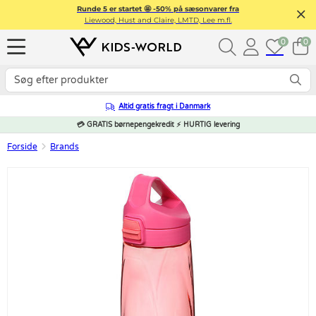
Runde 5 er startet 🤩 -50% på sæsonvarer fra
Liewood, Hust and Claire, LMTD, Lee m.fl.
0
0
Altid gratis fragt i Danmark
💳 GRATIS børnepengekredit ⚡ HURTIG levering
Forside
Brands