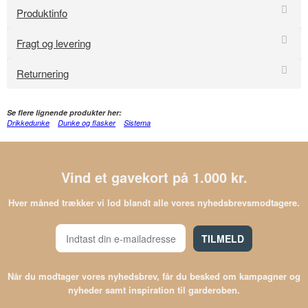
Produktinfo
Fragt og levering
Returnering
Se flere lignende produkter her:
Drikkedunke
Dunke og flasker
Sistema
Vind et gavekort på 1.000 kr.
Hver måned trækker vi lod blandt alle vores nyhedsbrevsmodtagere.
TILMELD
Når du modtager vores nyhedsbrev, får du besked om kampagner og
nyheder samt inspiration til garderoben.