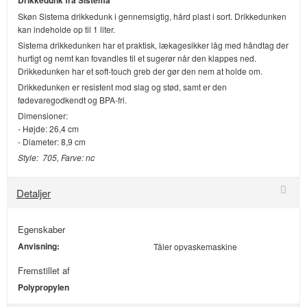
Drikkedunk fra Sistema
Skøn Sistema drikkedunk i gennemsigtig, hård plast i sort. Drikkedunken
kan indeholde op til 1 liter.
Sistema drikkedunken har et praktisk, lækagesikker låg med håndtag der
hurtigt og nemt kan fovandles til et sugerør når den klappes ned.
Drikkedunken har et soft-touch greb der gør den nem at holde om.
Drikkedunken er resistent mod slag og stød, samt er den
fødevaregodkendt og BPA-fri.
Dimensioner:
- Højde: 26,4 cm
- Diameter: 8,9 cm
Style: 705, Farve: nc
Detaljer
Egenskaber
Anvisning:
Tåler opvaskemaskine
Fremstillet af
Polypropylen