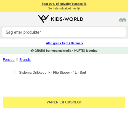
Spar 20% på udvalgt Yumbox 🥳
Se hele udvalget her 🤩
0
0
Altid gratis fragt i Danmark
💳 GRATIS børnepengekredit ⚡ HURTIG levering
Forside
Brands
VAREN ER UDSOLGT