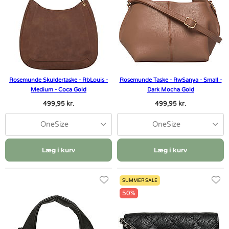
Rosemunde Skuldertaske - RbLouis -
Rosemunde Taske - RwSanya - Small -
Medium - Coca Gold
Dark Mocha Gold
499,95 kr.
499,95 kr.
OneSize
OneSize
Læg i kurv
Læg i kurv
SUMMER SALE
50%