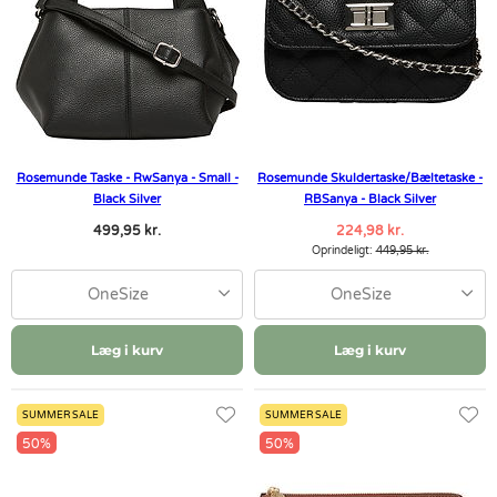
Rosemunde Taske - RwSanya - Small -
Rosemunde Skuldertaske/Bæltetaske -
Black Silver
RBSanya - Black Silver
499,95 kr.
224,98 kr.
Oprindeligt:
449,95 kr.
OneSize
OneSize
Læg i kurv
Læg i kurv
SUMMER SALE
SUMMER SALE
50%
50%