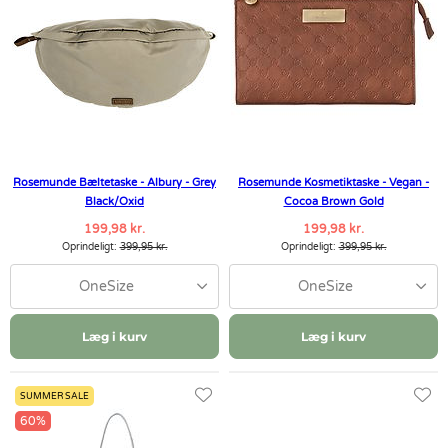
Rosemunde Bæltetaske - Albury - Grey
Rosemunde Kosmetiktaske - Vegan -
Black/Oxid
Cocoa Brown Gold
199,98 kr.
199,98 kr.
Oprindeligt:
399,95 kr.
Oprindeligt:
399,95 kr.
OneSize
OneSize
Læg i kurv
Læg i kurv
SUMMER SALE
60%