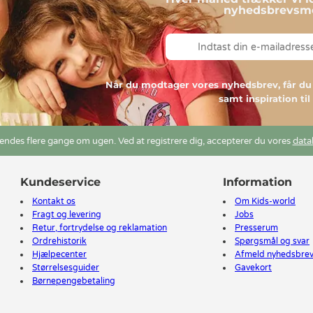
nyhedsbrevsmo
Når du modtager vores nyhedsbrev, får 
samt inspiration ti
ndes flere gange om ugen. Ved at registrere dig, accepterer du vores
data
Kundeservice
Information
Kontakt os
Om Kids-world
Fragt og levering
Jobs
Retur, fortrydelse og reklamation
Presserum
Ordrehistorik
Spørgsmål og svar
Hjælpecenter
Afmeld nyhedsbre
Størrelsesguider
Gavekort
Børnepengebetaling