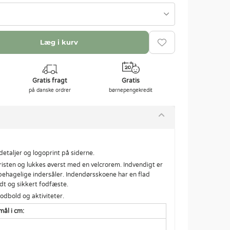
Læg i kurv
Gratis fragt
Gratis
på danske ordrer
børnepengekredit
etaljer og logoprint på siderne.
isten og lukkes øverst med en velcrorem. Indvendigt er
behagelige indersåler. Indendørsskoene har en flad
t og sikkert fodfæste.
odbold og aktiviteter.
mål i cm: