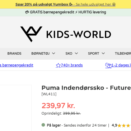
Spar 20% på udvalgt Yumbox 🥳
- Se hele udvalget her 🤩
💳 GRATIS børnepengekredit ⚡ HURTIG levering
BRANDS
BØRNETØJ
SKO
SPORT
TILBEHØ
is børnepengekredit
740+ brands
1-2 dages l
Puma Indendørssko - Future 9
[WL411]
239,97 kr.
Oprindeligt:
399,95 kr.
På lager
- Sendes indenfor 24 timer
4,9