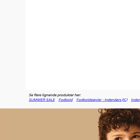
Se flere lignende produkter her:
SUMMER SALE
Fodbold
Fodboldstøvler - Indendørs (IC)
Inde