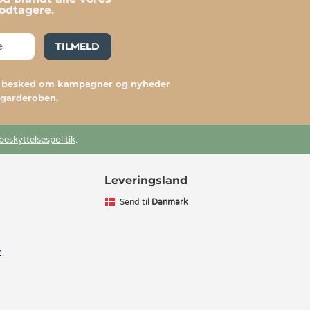
dtagere.
TILMELD
du besked om kampagner og nyheder
l garderoben.
beskyttelsespolitik
.
Leveringsland
Send til
Danmark
v