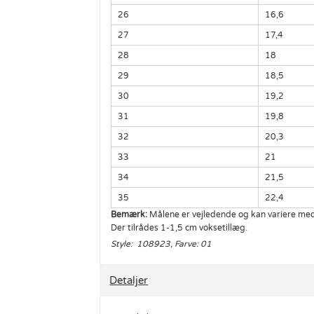
26
16,6
27
17,4
28
18
29
18,5
30
19,2
31
19,8
32
20,3
33
21
34
21,5
35
22,4
Bemærk:
Målene er vejledende og kan variere med 
Der tilrådes 1-1,5 cm voksetillæg.
Style: 108923, Farve: 01
Detaljer