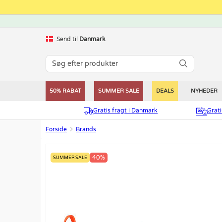
Send til
Danmark
50% RABAT
SUMMER SALE
DEALS
NYHEDER
Gratis fragt i Danmark
Grat
Forside
Brands
40%
SUMMER SALE