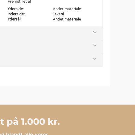
Fremstillet af
Yderside:
Andet materiale
Inderside:
Tekstil
Ydersål:
Andet materiale
 på 1.000 kr.
d blandt alle vores