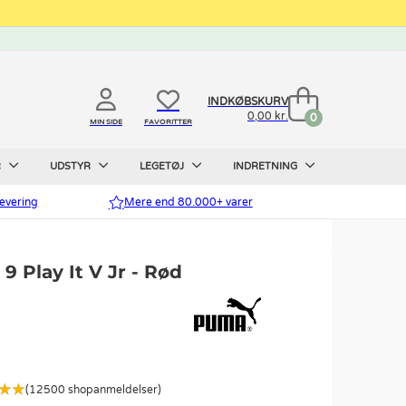
INDKØBSKURV
0,00 kr.
0
MIN SIDE
FAVORITTER
R
UDSTYR
LEGETØJ
INDRETNING
evering
Mere end 80.000+ varer
 Play It V Jr - Rød
(12500 shopanmeldelser)