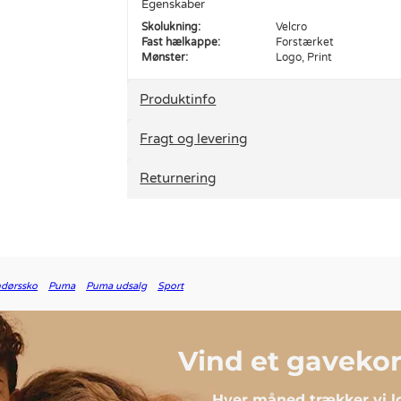
Egenskaber
Skolukning:
Velcro
Fast hælkappe:
Forstærket
Mønster:
Logo, Print
Produktinfo
Fragt og levering
Returnering
ndørssko
Puma
Puma udsalg
Sport
Vind et gavekort
Hver måned trækker vi lo