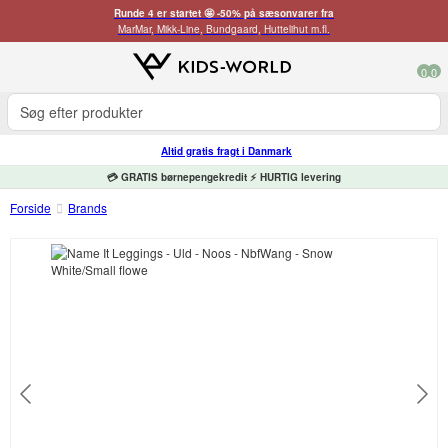
Runde 4 er startet 🤩 -50% på sæsonvarer fra
MarMar, Mikk-Line, Bundgaard, Huttelihut m.fl.
0
0
Altid gratis fragt i Danmark
💳 GRATIS børnepengekredit ⚡ HURTIG levering
Forside
Brands