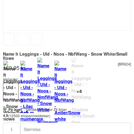
Name It Leggings - Uld - Noos - NbfWang - Snow White/Small
flowe
[BR624]
169,95 kr.
Varianter:
På lager
- Sendes indenfor 24 timer
4,9
(12500 shopanmeldelser)
Størrelse