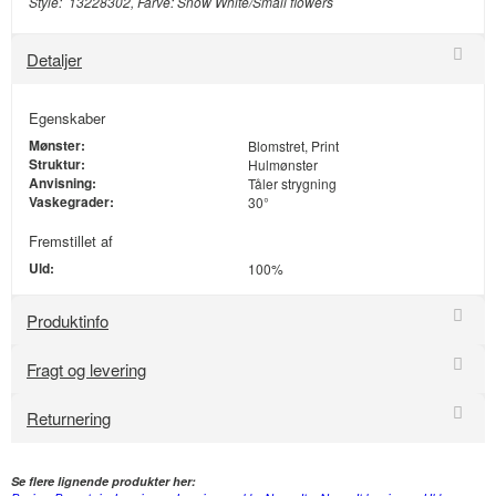
Style: 13228302, Farve: Snow White/Small flowers
Detaljer
Egenskaber
Mønster:
Blomstret, Print
Struktur:
Hulmønster
Anvisning:
Tåler strygning
Vaskegrader:
30°
Fremstillet af
Uld:
100%
Produktinfo
Fragt og levering
Returnering
Se flere lignende produkter her: