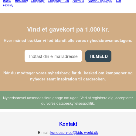
Basis
Børnetøj
Leggings
Leggings - uld
Name It
Name It leggings
Uld
Pigetøj
Vind et gavekort på 1.000 kr.
Hver måned trækker vi lod blandt alle vores nyhedsbrevsmodtagere.
TILMELD
Når du modtager vores nyhedsbrev, får du besked om kampagner og
nyheder samt inspiration til garderoben.
Nyhedsbrevet udsendes flere gange om ugen. Ved at registrere dig, accepterer
du vores
databeskyttelsespolitik
.
Kontakt
E-mail:
kundeservice@kids-world.dk