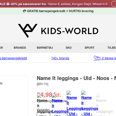
E 🤩 -50% på sæsonvarer fra
- Name It, adidas, Konges Sløjd, Wheat m.fl.
💳 GRATIS børnepengekredit ⚡ HURTIG levering
ER
BRANDS
BØRNETØJ
SKO
SPORT
TILB
is børnepengekredit
740+ brands
1-2 dages l
Name It leggings - Uld - Noos -
[BR170]
84,98 kr.
Oprindeligt:
169,95 kr.
Varianter: