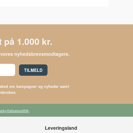
 på 1.000 kr.
le vores nyhedsbrevsmodtagere.
TILMELD
besked om kampagner og nyheder samt
arderoben.
skyttelsespolitik
.
Leveringsland