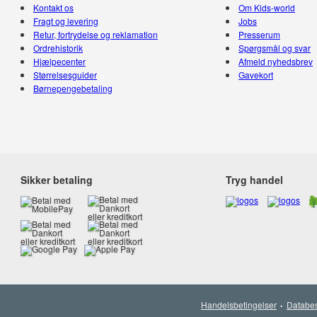
Kontakt os
Om Kids-world
Fragt og levering
Jobs
Retur, fortrydelse og reklamation
Presserum
Ordrehistorik
Spørgsmål og svar
Hjælpecenter
Afmeld nyhedsbrev
Størrelsesguider
Gavekort
Børnepengebetaling
Sikker betaling
Tryg handel
Handelsbetingelser
Databes