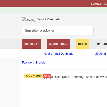
SUMMER SAL
Send til
Danmark
50% RABAT
SUMMER SALE
DEALS
NYHED
Gratis fragt i Danmark
Grat
Forside
Brands
50%
SUMMER SALE