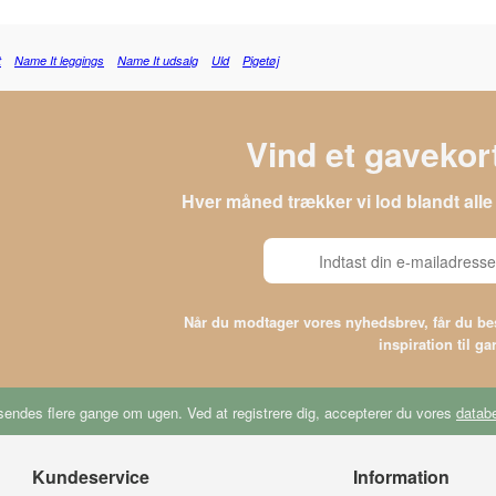
t
Name It leggings
Name It udsalg
Uld
Pigetøj
Vind et gavekort
Hver måned trækker vi lod blandt al
Når du modtager vores nyhedsbrev, får du 
inspiration til g
endes flere gange om ugen. Ved at registrere dig, accepterer du vores
databe
Kundeservice
Information