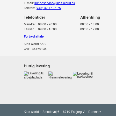
E-mail:
kundeservice@kids-world.dk
Telefon:
(+45) 32 17 35 75
Telefontider
Man-fre:
08:00 - 20:00
08:00 - 18:00
Lør-søn:
09:00 - 15:00
09:00 - 12:00
Fortryd aftale
Kids-world ApS
CVR: 44169134
Hurtig levering
Kids-world
Smedevej 6
6710 Esbjerg V
Danmark