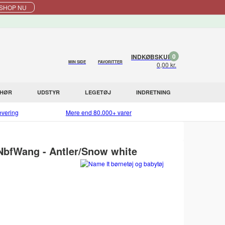
SHOP NU
0
INDKØBSKURV
MIN SIDE
FAVORITTER
0,00 kr.
EHØR
UDSTYR
LEGETØJ
INDRETNING
evering
Mere end 80.000+ varer
 NbfWang - Antler/Snow white