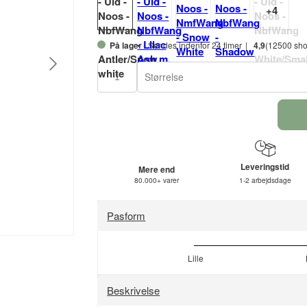
På lager
- Sendes indenfor 24 timer
4,9
(12500 sho
Størrelse
Leveringstid
Mere end
80.000+ varer
1-2 arbejdsdage
Pasform
Lille
Beskrivelse