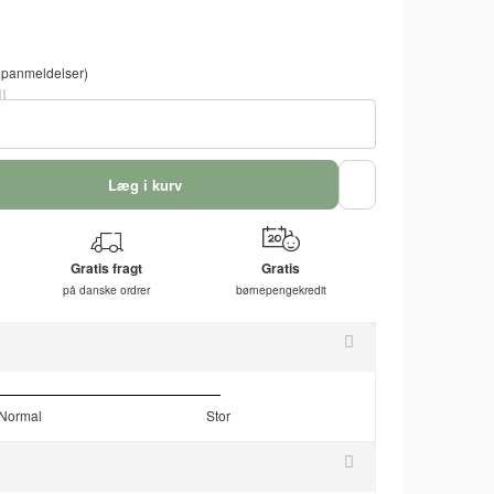
panmeldelser)
Læg i kurv
Gratis fragt
Gratis
på danske ordrer
børnepengekredit
Normal
Stor