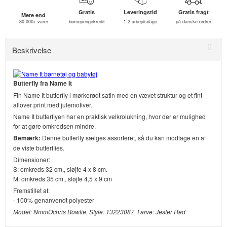
Gratis
Leveringstid
Gratis fragt
Mere end
80.000+ varer
børnepengekredit
1-2 arbejdsdage
på danske ordrer
Beskrivelse
Butterfly fra Name It
Fin Name It butterfly i mørkerødt satin med en vævet struktur og et fint
allover print med julemotiver.
Name It butterflyen har en praktisk velkrolukning, hvor der er mulighed
for at gøre omkredsen mindre.
Bemærk:
Denne butterfly sælges assorteret, så du kan modtage en af
de viste butterflies.
Dimensioner:
S: omkreds 32 cm., sløjfe 4 x 8 cm.
M: omkreds 35 cm., sløjfe 4,5 x 9 cm
Fremstillet af:
- 100% genanvendt polyester
Model: NmmOchris Bowtie, Style: 13223087, Farve: Jester Red