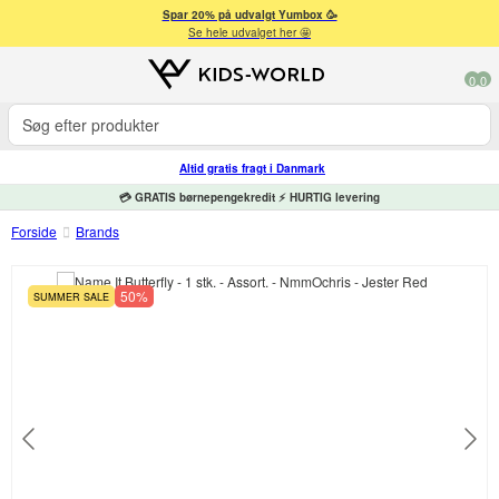
Spar 20% på udvalgt Yumbox 🥳
Se hele udvalget her 🤩
0
0
Altid gratis fragt i Danmark
💳 GRATIS børnepengekredit ⚡ HURTIG levering
Forside
Brands
50%
SUMMER SALE