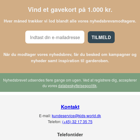
Vind et gavekort på 1.000 kr.
Hver måned trækker vi lod blandt alle vores nyhedsbrevsmodtagere.
TILMELD
Når du modtager vores nyhedsbrev, får du besked om kampagner og
nyheder samt inspiration til garderoben.
Nyhedsbrevet udsendes flere gange om ugen. Ved at registrere dig, accepterer
du vores
databeskyttelsespolitik
.
Kontakt
E-mail:
kundeservice@kids-world.dk
Telefon:
(+45) 32 17 35 75
Telefontider