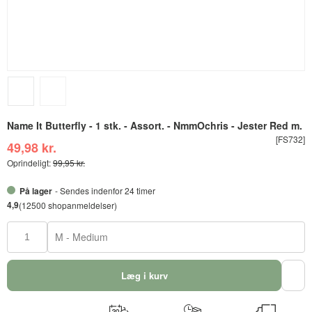
Name It Butterfly - 1 stk. - Assort. - NmmOchris - Jester Red m.
[FS732]
49,98 kr.
Oprindeligt:
99,95 kr.
På lager
- Sendes indenfor 24 timer
4,9
(12500 shopanmeldelser)
M - Medium
Læg i kurv