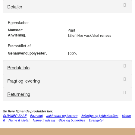
Detaljer
Egenskaber
Mønster:
Print
Anvisning:
Tåler ikke vask/skal renses
Fremstillet af
Genanvendt polyester:
100%
Produktinfo
Fragt og levering
Returnering
Se flere lignende produkter her:
SUMMER SALE
Børnetøj
Jakkesæt og blazere
Juleslips og julebutterflies
Name
It
Name It juletøj
Name It udsalg
Slips og butterflies
Drengetøj