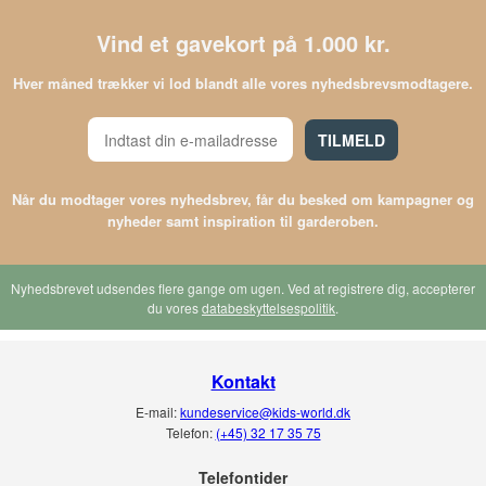
Vind et gavekort på 1.000 kr.
Hver måned trækker vi lod blandt alle vores nyhedsbrevsmodtagere.
TILMELD
Når du modtager vores nyhedsbrev, får du besked om kampagner og
nyheder samt inspiration til garderoben.
Nyhedsbrevet udsendes flere gange om ugen. Ved at registrere dig, accepterer
du vores
databeskyttelsespolitik
.
Kontakt
E-mail:
kundeservice@kids-world.dk
Telefon:
(+45) 32 17 35 75
Telefontider