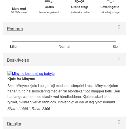
Gratis
Gratis fragt
Leveringstid
Mere end
80.000+ varer
børnepengekredit
på danske ordrer
1-2 arbejdsdage
Pasform
Lille
Normal
Stor
Beskrivelse
Kjole fra Minymo
Skøn Minymo kjole i beige fløjl med blomsterprint i rosa. Minymo kjolen
har en rund halsudskæring med en fin blondekant og knapper fortil. Den
har lange ærmer med elastik ved håndleddene. Kjolens skørt er let
rynket, hvilket giver et sødt look. Indvendigt er der et lag tyndt bomuld.
Style: 114081, Farve: 2306
Detaljer