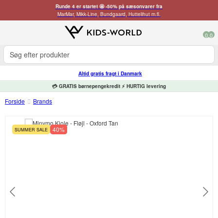
Runde 4 er startet 🤩 -50% på sæsonvarer fra
MarMar, Mikk-Line, Bundgaard, Huttelihut m.fl.
0
0
Altid gratis fragt i Danmark
💳 GRATIS børnepengekredit ⚡ HURTIG levering
Forside
Brands
40%
SUMMER SALE