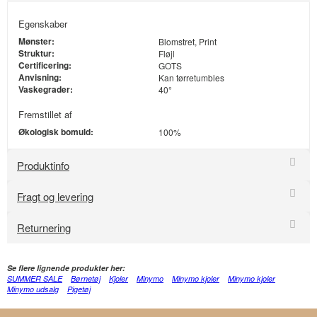
Egenskaber
Mønster:
Blomstret, Print
Struktur:
Fløjl
Certificering:
GOTS
Anvisning:
Kan tørretumbles
Vaskegrader:
40°
Fremstillet af
Økologisk bomuld:
100%
Produktinfo
Fragt og levering
Returnering
Se flere lignende produkter her:
SUMMER SALE
Børnetøj
Kjoler
Minymo
Minymo kjoler
Minymo kjoler
Minymo udsalg
Pigetøj