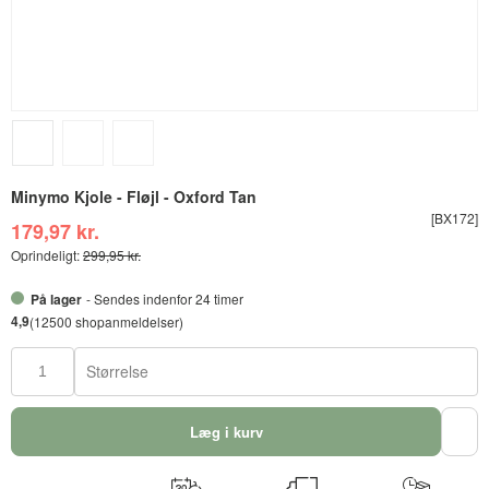
Minymo Kjole - Fløjl - Oxford Tan
[BX172]
179,97 kr.
Oprindeligt:
299,95 kr.
På lager
- Sendes indenfor 24 timer
4,9
(12500 shopanmeldelser)
Størrelse
Læg i kurv