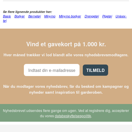
Se flere lignende produkter her:
Basis
Bodyer
Børnetøj
Minymo
Minymo bodyer
Drengetøj
Pigetøj
Unisex-
tøj
Vind et gavekort på 1.000 kr.
Hver måned trækker vi lod blandt alle vores nyhedsbrevsmodtagere.
TILMELD
Når du modtager vores nyhedsbrev, får du besked om kampagner og
nyheder samt inspiration til garderoben.
Nyhedsbrevet udsendes flere gange om ugen. Ved at registrere dig, accepterer
du vores
databeskyttelsespolitik
.