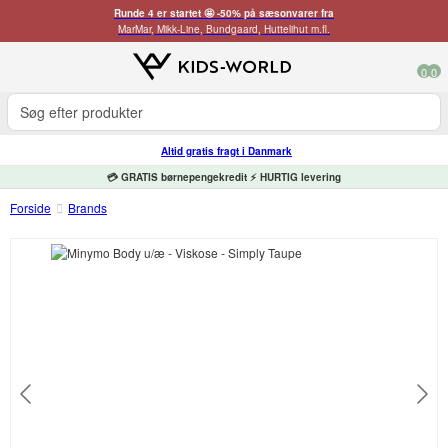
Runde 4 er startet 🤩 -50% på sæsonvarer fra
MarMar, Mikk-Line, Bundgaard, Huttelihut m.fl.
0
0
Altid gratis fragt i Danmark
💳 GRATIS børnepengekredit ⚡ HURTIG levering
Forside
Brands