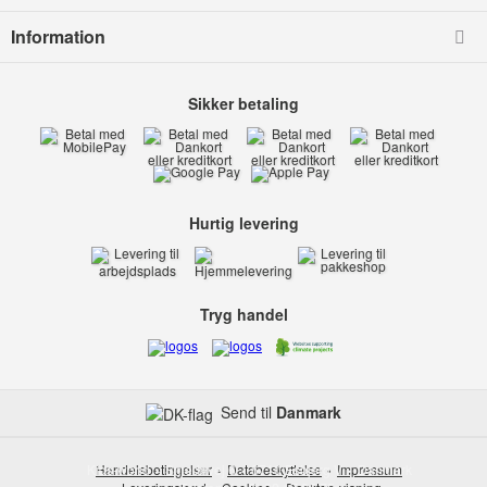
Information
Sikker betaling
Hurtig levering
Tryg handel
Send til
Danmark
Kids-world
Handelsbetingelser
Smedevej 6
Databeskyttelse
6710 Esbjerg V
Impressum
Danmark