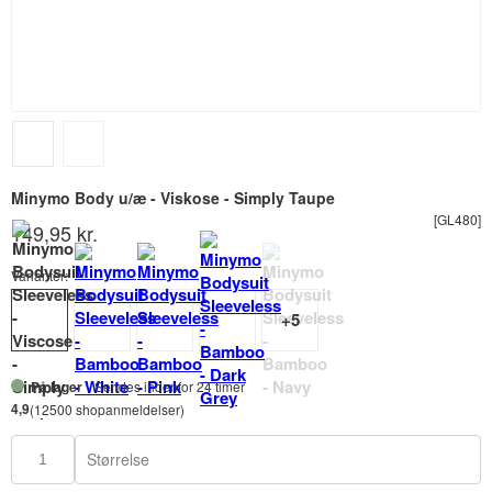
Minymo Body u/æ - Viskose - Simply Taupe
[GL480]
149,95 kr.
Varianter:
På lager
- Sendes indenfor 24 timer
4,9
(12500 shopanmeldelser)
Størrelse