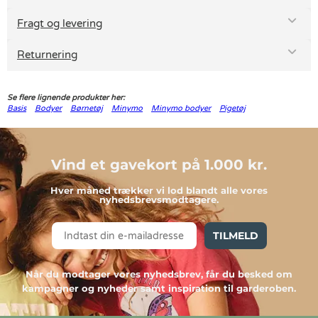
Fragt og levering
Returnering
Se flere lignende produkter her:
Basis
Bodyer
Børnetøj
Minymo
Minymo bodyer
Pigetøj
Vind et gavekort på 1.000 kr.
Hver måned trækker vi lod blandt alle vores
nyhedsbrevsmodtagere.
TILMELD
Når du modtager vores nyhedsbrev, får du besked om
kampagner og nyheder samt inspiration til garderoben.