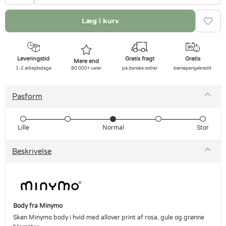
Læg i kurv
Leveringstid
Gratis fragt
Gratis
Mere end
1-2 arbejdsdage
80.000+ varer
på danske ordrer
børnepengekredit
Pasform
Lille
Normal
Stor
Beskrivelse
Body fra Minymo
Skøn Minymo body i hvid med allover print af rosa, gule og grønne