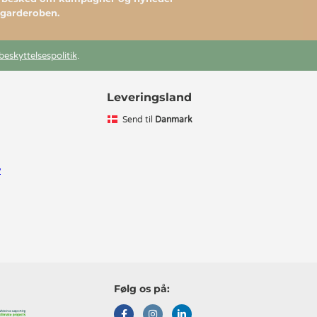
l garderoben.
beskyttelsespolitik
.
Leveringsland
Send til
Danmark
v
Følg os på: