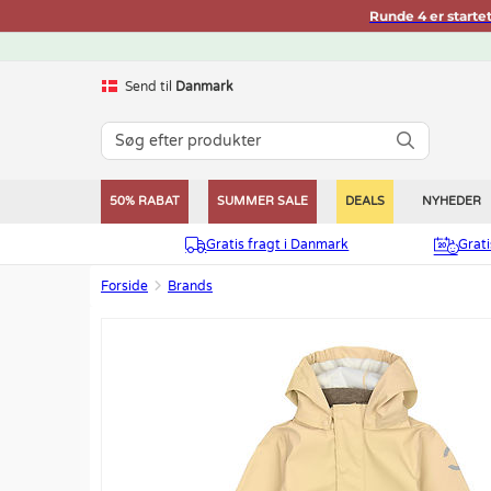
Runde 4 er starte
Send til
Danmark
50% RABAT
SUMMER SALE
DEALS
NYHEDER
Gratis fragt i Danmark
Grat
Forside
Brands