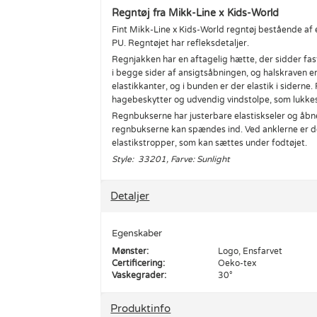
Regntøj fra Mikk-Line x Kids-World
Fint Mikk-Line x Kids-World regntøj bestående af 
PU. Regntøjet har refleksdetaljer.
Regnjakken har en aftagelig hætte, der sidder fa
i begge sider af ansigtsåbningen, og halskraven e
elastikkanter, og i bunden er der elastik i siderne
hagebeskytter og udvendig vindstolpe, som lukkes
Regnbukserne har justerbare elastiskseler og åbne
regnbukserne kan spændes ind. Ved anklerne er de
elastikstropper, som kan sættes under fodtøjet.
Style: 33201, Farve: Sunlight
Detaljer
Egenskaber
Mønster:
Logo, Ensfarvet
Certificering:
Oeko-tex
Vaskegrader:
30°
Produktinfo