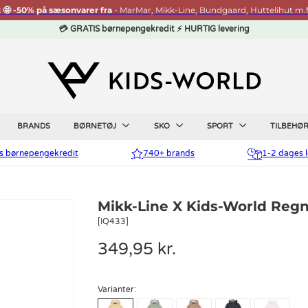
t 🤩 -50% på sæsonvarer fra
- MarMar, Mikk-Line, Bundgaard, Huttelihut m.f
💳 GRATIS børnepengekredit ⚡ HURTIG levering
BRANDS
BØRNETØJ
SKO
SPORT
TILBEHØ
is børnepengekredit
740+ brands
1-2 dages l
Mikk-Line X Kids-World Regnt
[IQ433]
349,95 kr.
Varianter: