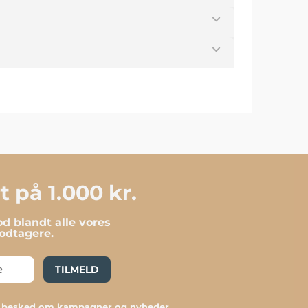
 på 1.000 kr.
d blandt alle vores
dtagere.
TILMELD
du besked om kampagner og nyheder