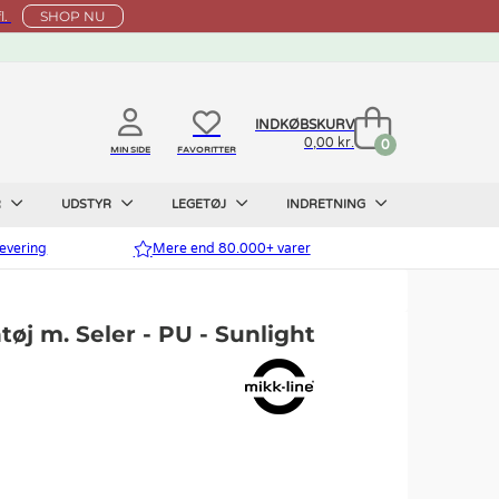
l.
SHOP NU
INDKØBSKURV
0,00 kr.
0
MIN SIDE
FAVORITTER
R
UDSTYR
LEGETØJ
INDRETNING
evering
Mere end 80.000+ varer
øj m. Seler - PU - Sunlight