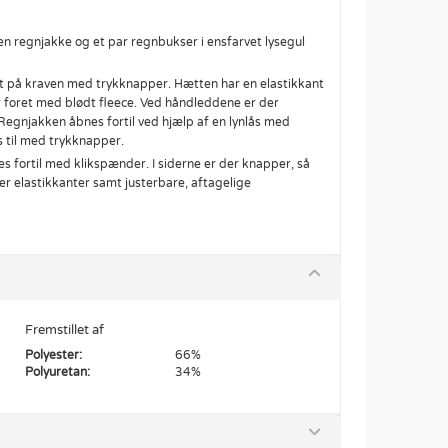
en regnjakke og et par regnbukser i ensfarvet lysegul
st på kraven med trykknapper. Hætten har en elastikkant
r foret med blødt fleece. Ved håndleddene er der
. Regnjakken åbnes fortil ved hjælp af en lynlås med
 til med trykknapper.
s fortil med klikspænder. I siderne er der knapper, så
r elastikkanter samt justerbare, aftagelige
Fremstillet af
Polyester:
66%
Polyuretan:
34%