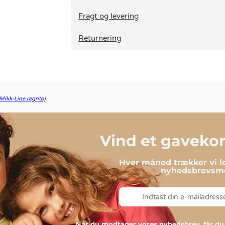
Fragt og levering
Returnering
Mikk-Line regntøj
Vind et gavekort
Hver måned trækker vi lo
nyhedsbrevsmo
Når du modtager vores nyhedsbrev, får 