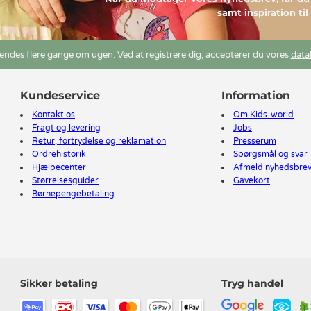
samt inspiration ti
ndes flere gange om ugen. Ved at registrere dig, accepterer du vores
data
Kundeservice
Information
Kontakt os
Om Kids-world
Fragt og levering
Jobs
Retur, fortrydelse og reklamation
Presserum
Ordrehistorik
Spørgsmål og svar
Hjælpecenter
Afmeld nyhedsbre
Størrelsesguider
Gavekort
Børnepengebetaling
Sikker betaling
Tryg handel