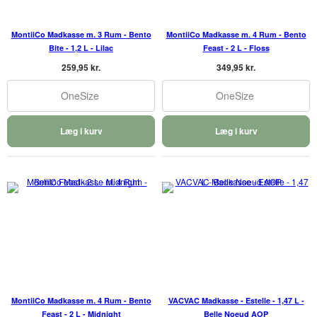
MontiiCo Madkasse m. 3 Rum - Bento
MontiiCo Madkasse m. 4 Rum - Bento
Bite - 1,2 L - Lilac
Feast - 2 L - Floss
259,95 kr.
349,95 kr.
OneSize
OneSize
Læg i kurv
Læg i kurv
MontiiCo Madkasse m. 4 Rum - Bento
VACVAC Madkasse - Estelle - 1,47 L -
Feast - 2 L - Midnight
Belle Noeud AOP