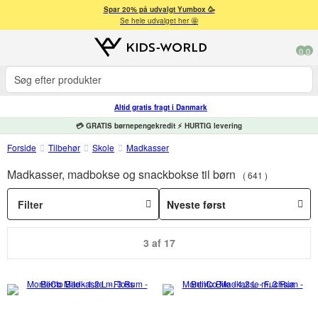
Spar 20% på udvalgt Yumbox 🥳
Se hele udvalget her 🤩
0
0
Altid gratis fragt i Danmark
💳 GRATIS børnepengekredit ⚡ HURTIG levering
Forside
Tilbehør
Skole
Madkasser
Madkasser, madbokse og snackbokse til børn
641
Filter
3 af 17