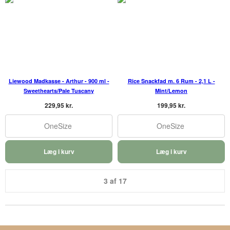
Liewood Madkasse - Arthur - 900 ml -
Rice Snackfad m. 6 Rum - 2,1 L -
Sweethearts/Pale Tuscany
Mint/Lemon
229,95 kr.
199,95 kr.
OneSize
OneSize
Læg i kurv
Læg i kurv
3 af 17