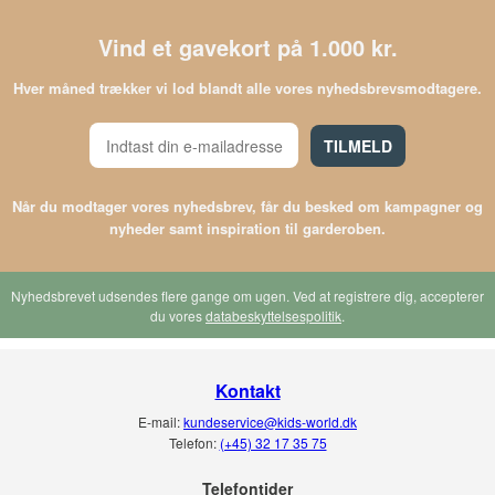
Vind et gavekort på 1.000 kr.
Hver måned trækker vi lod blandt alle vores nyhedsbrevsmodtagere.
TILMELD
Når du modtager vores nyhedsbrev, får du besked om kampagner og
nyheder samt inspiration til garderoben.
Nyhedsbrevet udsendes flere gange om ugen. Ved at registrere dig, accepterer
du vores
databeskyttelsespolitik
.
Kontakt
E-mail:
kundeservice@kids-world.dk
Telefon:
(+45) 32 17 35 75
Telefontider