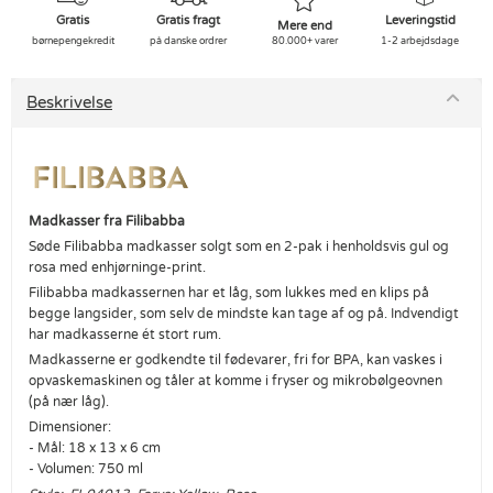
Gratis
Gratis fragt
Leveringstid
Mere end
børnepengekredit
på danske ordrer
80.000+ varer
1-2 arbejdsdage
Beskrivelse
Madkasser fra Filibabba
Søde Filibabba madkasser solgt som en 2-pak i henholdsvis gul og
rosa med enhjørninge-print.
Filibabba madkassernen har et låg, som lukkes med en klips på
begge langsider, som selv de mindste kan tage af og på. Indvendigt
har madkasserne ét stort rum.
Madkasserne er godkendte til fødevarer, fri for BPA, kan vaskes i
opvaskemaskinen og tåler at komme i fryser og mikrobølgeovnen
(på nær låg).
Dimensioner:
- Mål: 18 x 13 x 6 cm
- Volumen: 750 ml