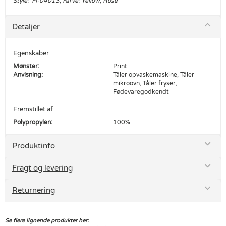
Style: FI-04013, Farve: Yellow, Rose
Detaljer
Egenskaber
Mønster:
Print
Anvisning:
Tåler opvaskemaskine, Tåler
mikroovn, Tåler fryser,
Fødevaregodkendt
Fremstillet af
Polypropylen:
100%
Produktinfo
Fragt og levering
Returnering
Se flere lignende produkter her: