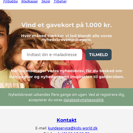
Filibabba
Madkasser
Skole
Tilbehør
Vind et gavekort på 1.000 kr.
Hver måned trækker vi lod blandt alle vores
nyhedsbrevsmodtagere.
TILMELD
Når du modtager vores nyhedsbrev, får du besked om
kampagner og nyheder samt inspiration til garderoben.
Nyhedsbrevet udsendes flere gange om ugen. Ved at registrere dig,
accepterer du vores
databeskyttelsespolitik
.
Kontakt
E-mail:
kundeservice@kids-world.dk