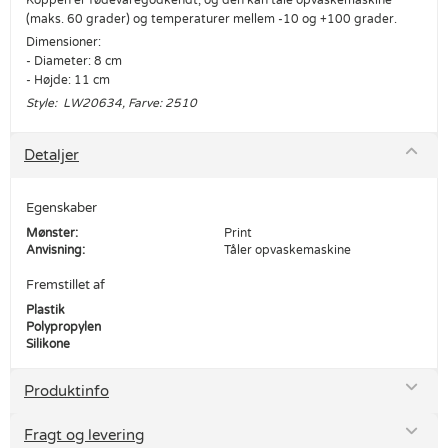
Koppen er fødevaregodkendt, og den kan tåle opvaskemaskine
(maks. 60 grader) og temperaturer mellem -10 og +100 grader.
Dimensioner:
- Diameter: 8 cm
- Højde: 11 cm
Style: LW20634, Farve: 2510
Detaljer
Egenskaber
Mønster:
Print
Anvisning:
Tåler opvaskemaskine
Fremstillet af
Plastik
Polypropylen
Silikone
Produktinfo
Fragt og levering