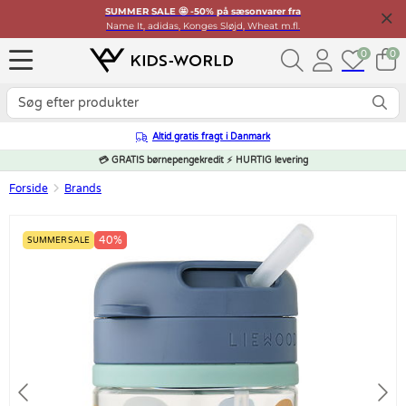
SUMMER SALE 🤩 -50% på sæsonvarer fra
Name It, adidas, Konges Sløjd, Wheat m.fl.
0
0
Altid gratis fragt i Danmark
💳 GRATIS børnepengekredit ⚡ HURTIG levering
Forside
Brands
40%
SUMMER SALE