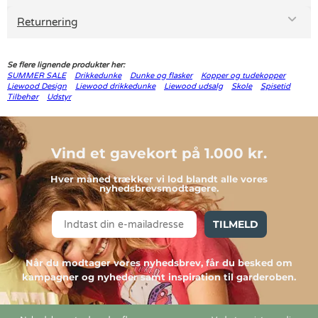
Returnering
Se flere lignende produkter her:
SUMMER SALE
Drikkedunke
Dunke og flasker
Kopper og tudekopper
Liewood Design
Liewood drikkedunke
Liewood udsalg
Skole
Spisetid
Tilbehør
Udstyr
Vind et gavekort på 1.000 kr.
Hver måned trækker vi lod blandt alle vores
nyhedsbrevsmodtagere.
TILMELD
Når du modtager vores nyhedsbrev, får du besked om
kampagner og nyheder samt inspiration til garderoben.