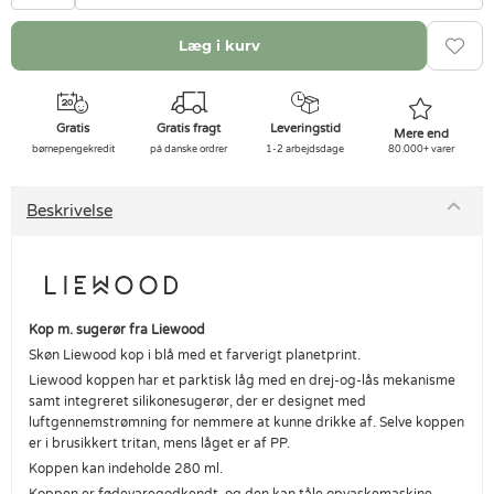
Læg i kurv
Gratis
Gratis fragt
Leveringstid
Mere end
børnepengekredit
på danske ordrer
1-2 arbejdsdage
80.000+ varer
Beskrivelse
Kop m. sugerør fra Liewood
Skøn Liewood kop i blå med et farverigt planetprint.
Liewood koppen har et parktisk låg med en drej-og-lås mekanisme
samt integreret silikonesugerør, der er designet med
luftgennemstrømning for nemmere at kunne drikke af. Selve koppen
er i brusikkert tritan, mens låget er af PP.
Koppen kan indeholde 280 ml.