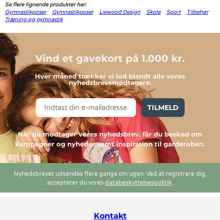
Se flere lignende produkter her:
Gymnastikposer
Gymnastikposer
Liewood Design
Skole
Sport
Tilbehør
Træning og gymnastik
Vind et gavekort på 1.000 kr.
Hver måned trækker vi lod blandt alle vores
nyhedsbrevsmodtagere.
TILMELD
Når du modtager vores nyhedsbrev, får du besked om
kampagner og nyheder samt inspiration til garderoben.
Nyhedsbrevet udsendes flere gange om ugen. Ved at registrere dig,
accepterer du vores
databeskyttelsespolitik
.
Kontakt