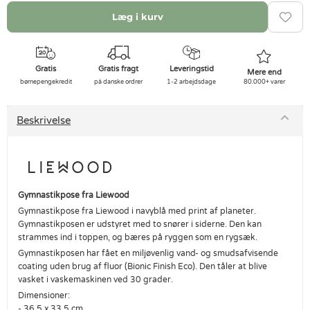
Læg i kurv
Gratis
Gratis fragt
Leveringstid
Mere end
børnepengekredit
på danske ordrer
1-2 arbejdsdage
80.000+ varer
Beskrivelse
Gymnastikpose fra Liewood
Gymnastikpose fra Liewood i navyblå med print af planeter.
Gymnastikposen er udstyret med to snører i siderne. Den kan
strammes ind i toppen, og bæres på ryggen som en rygsæk.
Gymnastikposen har fået en miljøvenlig vand- og smudsafvisende
coating uden brug af fluor (Bionic Finish Eco). Den tåler at blive
vasket i vaskemaskinen ved 30 grader.
Dimensioner:
- 36,5 x 33,5 cm