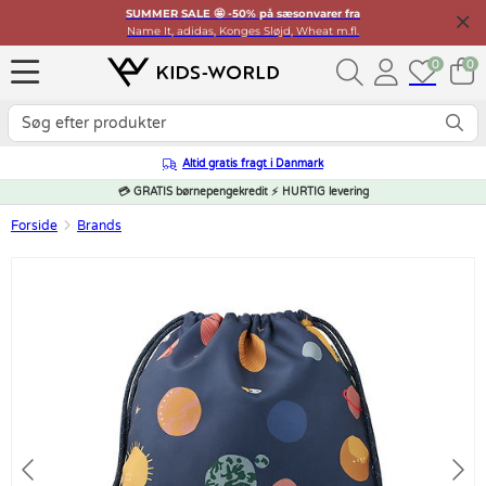
SUMMER SALE 🤩 -50% på sæsonvarer fra
Name It, adidas, Konges Sløjd, Wheat m.fl.
0
0
Altid gratis fragt i Danmark
💳 GRATIS børnepengekredit ⚡ HURTIG levering
Forside
Brands